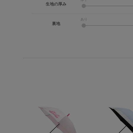
生地の厚み
あり
裏地