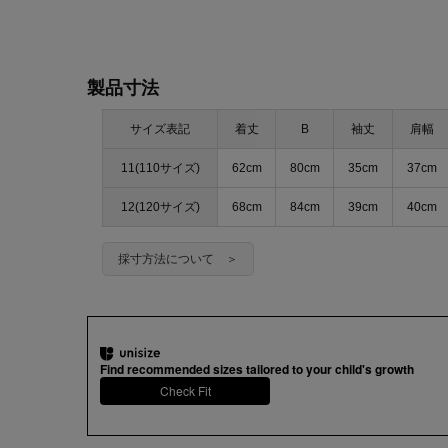
製品寸法
サイズ表記
着丈
B
袖丈
肩幅
11(110サイズ)
62cm
80cm
35cm
37cm
12(120サイズ)
68cm
84cm
39cm
40cm
採寸方法について ＞
Find recommended sizes tailored to your child's growth
Check Fit