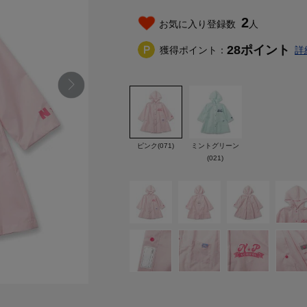
2
お気に入り登録数
人
28
ポイント
獲得ポイント：
詳
ピンク(071)
ミントグリーン
(021)