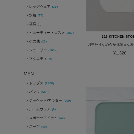
レッグウェア
(316)
水着
(27)
福袋
(6)
ビューティー・コスメ
(367)
212 KITCHEN STO
その他
(23)
刃当たりなめらか抗菌まな板 
ジュエリー
(1619)
¥1,320
マタニティ
(6)
MEN
トップス
(1368)
パンツ
(565)
ジャケット/アウター
(299)
ルームウェア
(9)
スポーツアイテム
(44)
スーツ
(40)