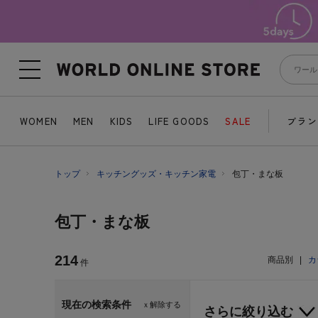
WOMEN
MEN
KIDS
LIFE GOODS
SALE
ブラン
トップ
キッチングッズ・キッチン家電
包丁・まな板
包丁・まな板
214
商品別
|
カ
件
現在の検索条件
ｘ解除する
さらに絞り込む