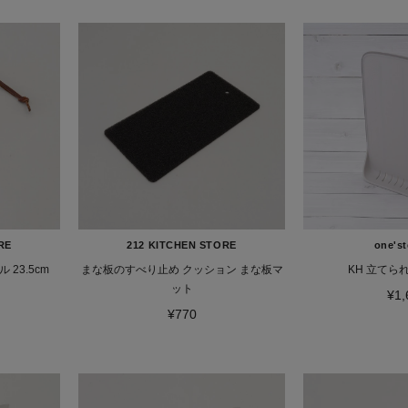
RE
212 KITCHEN STORE
one'st
23.5cm
まな板のすべり止め クッション まな板マ
KH 立てら
ット
¥1,
¥770