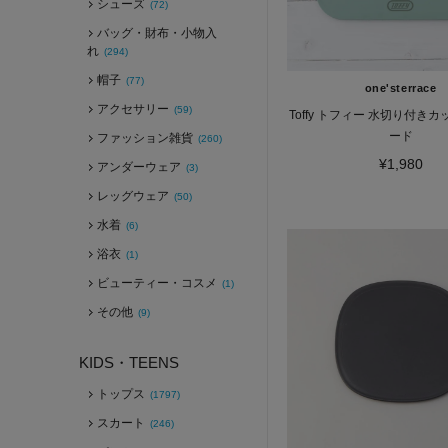
シューズ
(72)
バッグ・財布・小物入
れ
(294)
帽子
(77)
one'sterrace
アクセサリー
(59)
Toffy トフィー 水切り付き
ード
ファッション雑貨
(260)
¥1,980
アンダーウェア
(3)
レッグウェア
(50)
水着
(6)
浴衣
(1)
ビューティー・コスメ
(1)
その他
(9)
KIDS・TEENS
トップス
(1797)
スカート
(246)