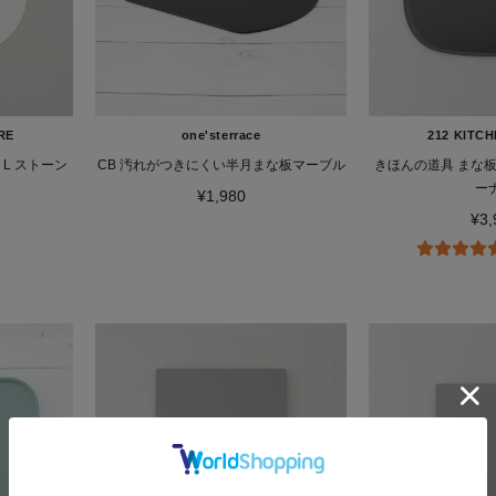
RE
one'sterrace
212 KITC
L ストーン
CB 汚れがつきにくい半月まな板マーブル
きほんの道具 まな板Ｍ 
ー
¥1,980
¥3,