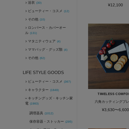
浴衣
(30)
¥12,100
ビューティー・コスメ
(12)
その他
(10)
ロンパース・カバーオー
ル
(131)
マタニティウェア
(4)
ママバッグ・グッズ類
(4)
その他
(62)
LIFE STYLE GOODS
ビューティー・コスメ
(367)
キャラクター
(1849)
TIMELESS COMFO
キッチングッズ・キッチン家
六角カッティングプ
電
(1983)
¥3,630〜6,600
調理器具
(1012)
保存容器・ストッカー
(295)