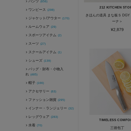
パンツ
(656)
212 KITCHEN STO
ワンピース
(298)
きほんの道具 まな板Ｓ DGY ＜m
ジャケット/アウター
(170)
ーナ＞
ルームウェア
(29)
¥2,879
スポーツアイテム
(2)
スーツ
(27)
スクールアイテム
(1)
シューズ
(139)
バッグ・財布・小物入
れ
(485)
帽子
(166)
アクセサリー
(63)
ファッション雑貨
(295)
インナー・ランジェリー
(32)
レッグウェア
(283)
TIMELESS COMFO
水着
(70)
三徳包丁