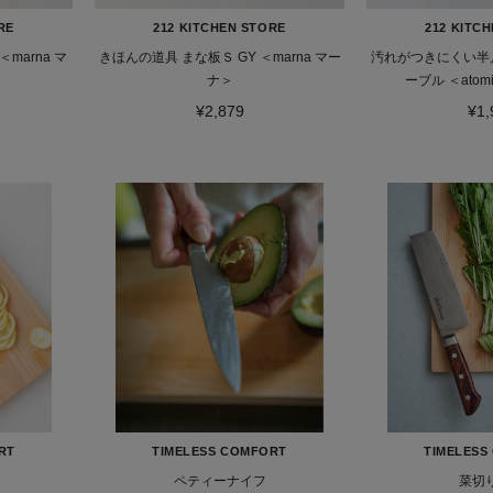
RE
212 KITCHEN STORE
212 KITC
arna マ
きほんの道具 まな板Ｓ GY ＜marna マー
汚れがつきにくい半
ナ＞
¥2,879
¥1,
RT
TIMELESS COMFORT
TIMELESS
ペティーナイフ
菜切