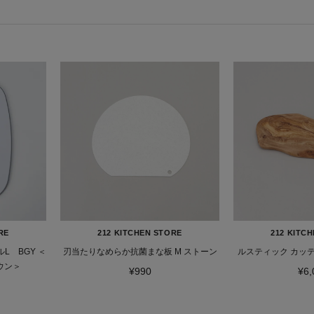
RE
212 KITCHEN STORE
212 KITC
L BGY ＜
刃当たりなめらか抗菌まな板 M ストーン
ルスティック カッテ
ハウン＞
¥990
¥6,