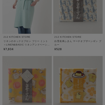
212 KITCHEN STORE
212 KITCHEN STORE
リネンのネックエプロン フリー ミント
白雪友禅ふきん マーチオブザペンギン ブ
＜LINEN&BASIC リネンアンドベーシッ
ルー
ク＞
¥7,934
¥528