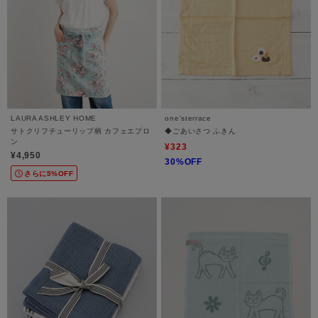
LAURA ASHLEY HOME
one'sterrace
サトクリフチューリップ柄 カフェエプロ
◆ごあいさつ ふきん
ン
¥323
¥4,950
30%OFF
さらに5%OFF