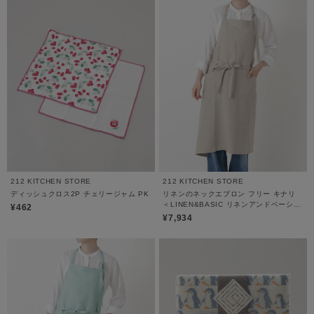
212 KITCHEN STORE
212 KITCHEN STORE
ディッシュクロス2P チェリージャム PK
リネンのネックエプロン フリー キナリ
＜LINEN&BASIC リネンアンドベーシッ
¥462
ク＞
¥7,934