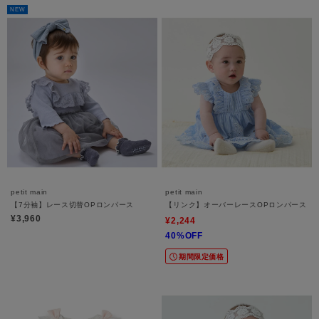
NEW
petit main
petit main
【7分袖】レース切替OPロンパース
【リンク】オーバーレースOPロンパース
¥3,960
¥2,244
40%OFF
期間限定価格