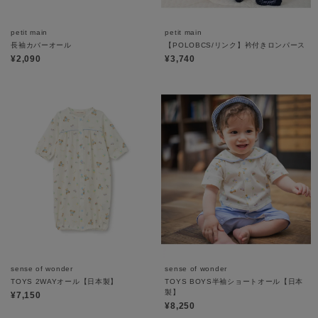
petit main
petit main
長袖カバーオール
【POLOBCS/リンク】衿付きロンパース
¥2,090
¥3,740
sense of wonder
sense of wonder
TOYS 2WAYオール【日本製】
TOYS BOYS半袖ショートオール【日本
製】
¥7,150
¥8,250