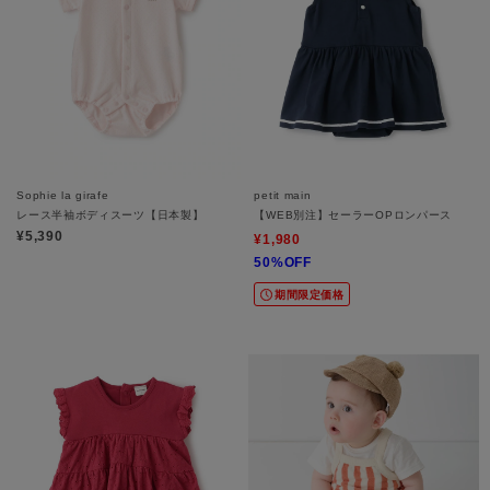
Sophie la girafe
petit main
レース半袖ボディスーツ【日本製】
【WEB別注】セーラーOPロンパース
¥5,390
¥1,980
50%OFF
期間限定価格