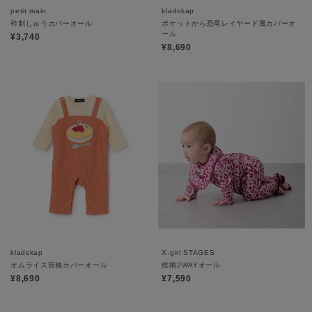
petit main
kladskap
衿刺しゅうカバーオール
ポケットから恐竜レイヤード風カバーオ
ール
¥3,740
¥8,690
kladskap
X-girl STAGES
オムライス長袖カバーオール
総柄2WAYオール
¥8,690
¥7,590