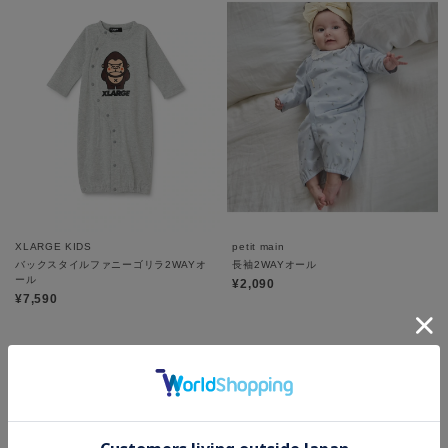
XLARGE KIDS
petit main
バックスタイルファニーゴリラ2WAYオ
長袖2WAYオール
ール
¥2,090
¥7,590