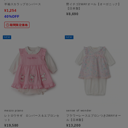
半袖スカラップロンパース
野イチゴ2WAYオール【オーガニック】
【日本製】
¥1,254
¥8,690
40%OFF
期間限定価格
NEW
NEW
mezzo piano
sense of wonder
レトロウサギ ロンパース＆エプロンセ
フラワーレースエプロンつき2WAYオー
ット
ル【日本製】
¥19,580
¥13,200