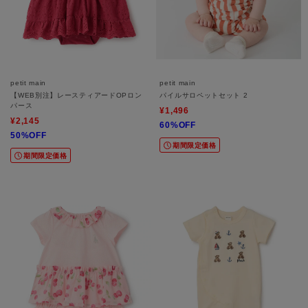
petit main
petit main
【WEB別注】レースティアードOPロン
パイルサロペットセット 2
パース
¥1,496
¥2,145
60%OFF
50%OFF
期間限定価格
期間限定価格