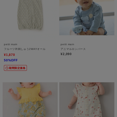
petit main
petit main
フルーツ衿刺しゅう2WAYオール
アニマルロンパース
¥2,090
¥1,870
50%OFF
期間限定価格