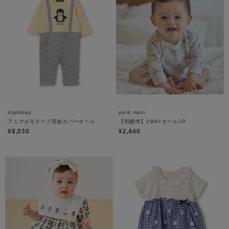
kladskap
petit main
アニマルモチーフ長袖カバーオール
【弱酸性】2WAYオール2P
¥8,030
¥2,640