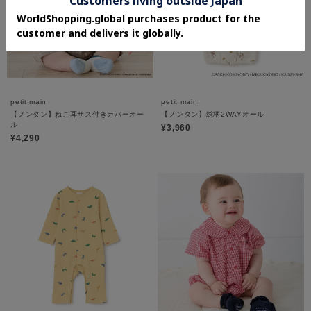
petit main
petit main
【ノンタン】ねこ耳サス付きカバーオー
【ノンタン】総柄2WAYオール
ル
¥3,960
¥4,290