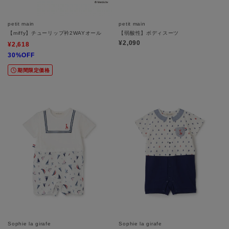
petit main
petit main
【miffy】チューリップ衿2WAYオール
【弱酸性】ボディスーツ
¥2,090
¥2,618
30%OFF
期間限定価格
Sophie la girafe
Sophie la girafe