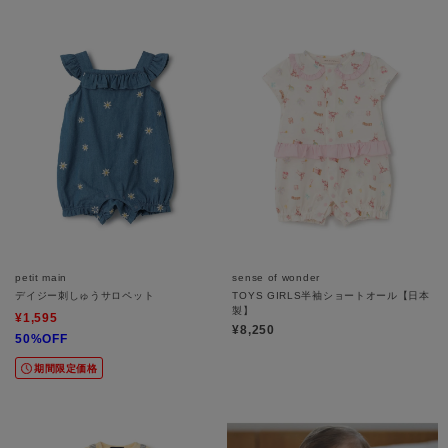
petit main
sense of wonder
デイジー刺しゅうサロペット
TOYS GIRLS半袖ショートオール【日本
製】
¥1,595
¥8,250
50%OFF
期間限定価格