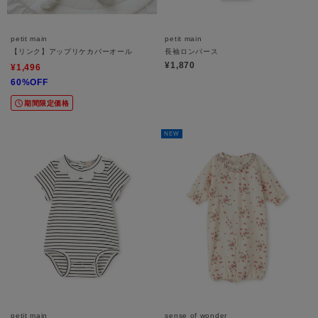
petit main
petit main
【リンク】アップリケカバーオール
長袖ロンパース
¥1,870
¥1,496
60%OFF
期間限定価格
NEW
petit main
sense of wonder