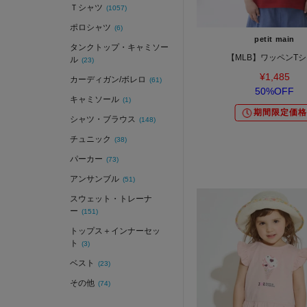
Ｔシャツ
(1057)
ポロシャツ
(6)
petit main
タンクトップ・キャミソー
【MLB】ワッペンT
ル
(23)
¥1,485
カーディガン/ボレロ
(61)
50%OFF
キャミソール
(1)
期間限定価格
シャツ・ブラウス
(148)
チュニック
(38)
パーカー
(73)
アンサンブル
(51)
スウェット・トレーナ
ー
(151)
トップス＋インナーセッ
ト
(3)
ベスト
(23)
その他
(74)