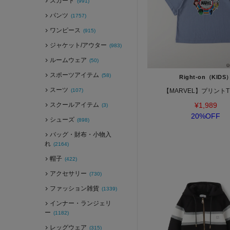
スカート
(991)
パンツ
(1757)
ワンピース
(915)
ジャケット/アウター
(983)
ルームウェア
(50)
スポーツアイテム
(58)
Right-on（KIDS
スーツ
(107)
【MARVEL】プリント
スクールアイテム
¥1,989
(3)
20%OFF
シューズ
(898)
バッグ・財布・小物入
れ
(2164)
帽子
(422)
アクセサリー
(730)
ファッション雑貨
(1339)
インナー・ランジェリ
ー
(1182)
レッグウェア
(315)