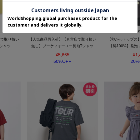
kate spade NEW YORK
Lovetox
店で取り扱い
【人気商品再入荷】【直営店で取り扱い
【秒かわトップス】【
シャツ
無し】ブーケフォーユー長袖Tシャツ
【綿100%】発泡
¥5,665
¥1,
50%OFF
20%