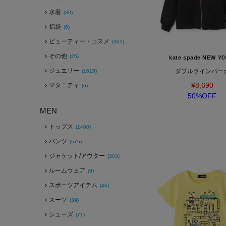
水着
(30)
福袋
(6)
ビューティー・コスメ
(365)
その他
(25)
kate spade NEW Y
ジュエリー
ダブルラインパー
(1615)
¥8,690
マタニティ
(6)
50%OFF
MEN
トップス
(1400)
パンツ
(575)
ジャケット/アウター
(303)
ルームウェア
(9)
スポーツアイテム
(46)
スーツ
(39)
シューズ
(71)