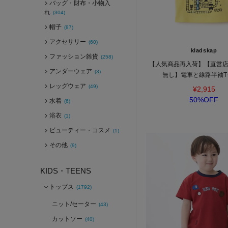
バッグ・財布・小物入
れ
(304)
帽子
(87)
アクセサリー
(60)
kladskap
ファッション雑貨
(258)
【人気商品再入荷】【直営
アンダーウェア
(3)
無し】電車と線路半袖T
レッグウェア
(49)
¥2,915
50%OFF
水着
(6)
浴衣
(1)
ビューティー・コスメ
(1)
その他
(9)
KIDS・TEENS
トップス
(1792)
ニット/セーター
(43)
カットソー
(40)