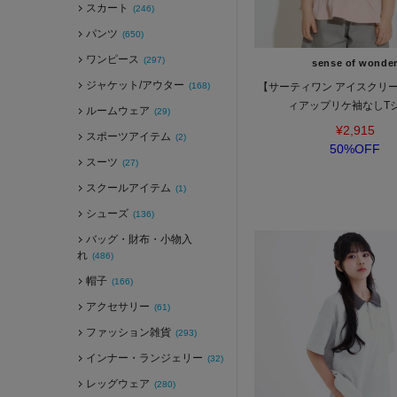
スカート
(246)
パンツ
(650)
ワンピース
(297)
sense of wonde
ジャケット/アウター
(168)
【サーティワン アイスクリ
ィアップリケ袖なしT
ルームウェア
(29)
¥2,915
スポーツアイテム
(2)
50%OFF
スーツ
(27)
スクールアイテム
(1)
シューズ
(136)
バッグ・財布・小物入
れ
(486)
帽子
(166)
アクセサリー
(61)
ファッション雑貨
(293)
インナー・ランジェリー
(32)
レッグウェア
(280)