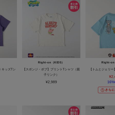
）
Right-on（KIDS）
Right-o
 キッズTシ
【スポンジ・ボブ】プリントTシャツ（親
【トムとジェリー
子リンク）
¥2,
¥2,989
16%
さらに