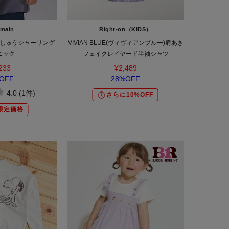
 main
Right-on（KIDS）
しゅうシャーリング
VIVIAN BLUE(ヴィヴィアンブルー)肩あき
ニック
フェイクレイヤード半袖シャツ
233
¥2,489
OFF
28%OFF
4.0 (1件)
さらに10%OFF
限定価格