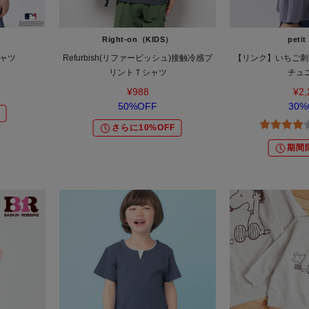
Right-on（KIDS）
petit
シャツ
Refurbish(リファービッシュ)接触冷感プ
【リンク】いちご刺
リントＴシャツ
チュ
¥988
¥2,
50%OFF
30%
さらに10%OFF
期間