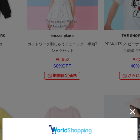
ORK
mezzo piano
THE SHOP
カ
カットワーク刺しゅうチュニック 半袖T
PEANUTS ／ ピー
シャツセット
ら刺繍 半
¥6,952
¥2,
60%OFF
40%
期間限定価格
さらに