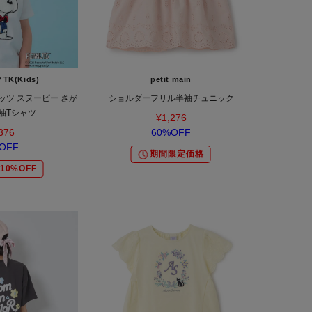
 TK(Kids)
petit main
ナッツ スヌーピー さが
ショルダーフリル半袖チュニック
袖Tシャツ
¥1,276
376
60%OFF
OFF
期間限定価格
10%OFF