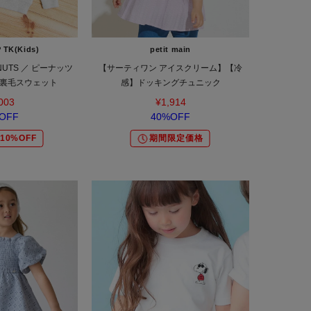
 TK(Kids)
petit main
NUTS ／ ピーナッツ
【サーティワン アイスクリーム】【冷
裏毛スウェット
感】ドッキングチュニック
003
¥1,914
OFF
40%OFF
10%OFF
期間限定価格