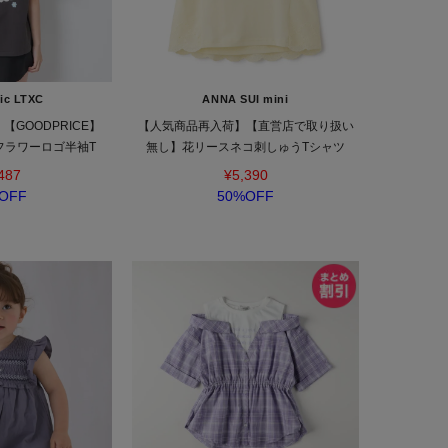
ic LTXC
ANNA SUI mini
GOODPRICE】
【人気商品再入荷】【直営店で取り扱い
フラワーロゴ半袖T
無し】花リースネコ刺しゅうTシャツ
487
¥5,390
OFF
50%OFF