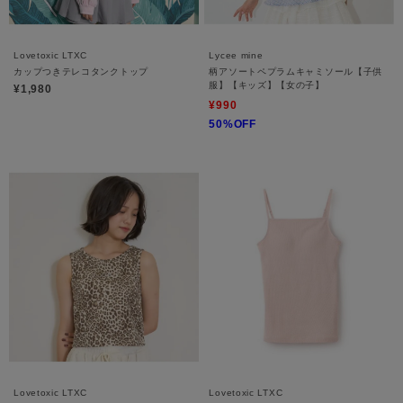
Lovetoxic LTXC
Lycee mine
カップつきテレコタンクトップ
柄アソートペプラムキャミソール【子供
服】【キッズ】【女の子】
¥1,980
¥990
50%OFF
Lovetoxic LTXC
Lovetoxic LTXC