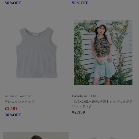
50%OFF
50%OFF
sense of wonder
Lovetoxic LTXC
テレコタンクトップ
【LTXC/吸水速乾/快適】カップつき柄ア
ソートタンク
¥1,463
¥2,959
30%OFF