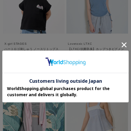
X-girl STAGES
Lovetoxic LTXC
ハートロゴ刺しゅう ノースリトップス
【LTXC/抗菌防臭】カップつきピグメン
トトタンク
¥2,695
¥3,289
50%OFF