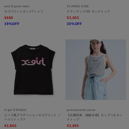
and D.petit main
XLARGE KIDS
ロゴプリントタンクTシャツ
スランテッドOG タンクトップ
¥660
¥3,003
39%OFF
30%OFF
X-girl STAGES
pom ponette junior
ビーズ風グラデーションロゴプリント ノ
【抗菌防臭・接触冷感】カップつきタン
ースリトップス
クトップ
¥2,860
¥2,695