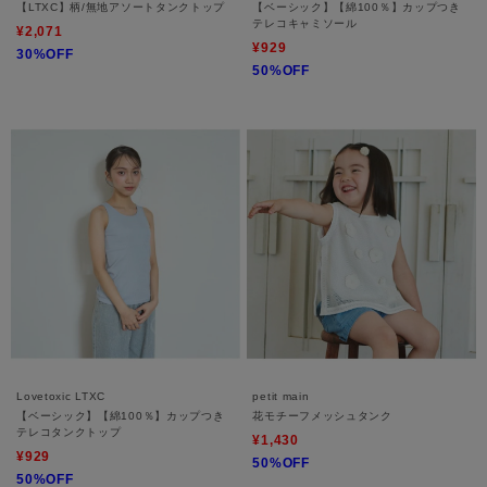
【LTXC】柄/無地アソートタンクトップ
【ベーシック】【綿100％】カップつき
テレコキャミソール
¥2,071
¥929
30%OFF
50%OFF
Lovetoxic LTXC
petit main
【ベーシック】【綿100％】カップつき
花モチーフメッシュタンク
テレコタンクトップ
¥1,430
¥929
50%OFF
50%OFF