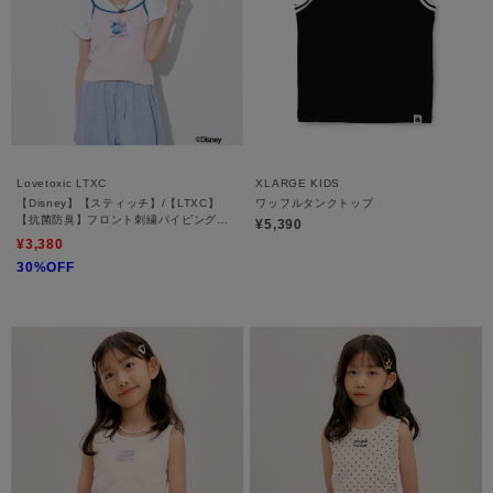
Lovetoxic LTXC
XLARGE KIDS
【Disney】【スティッチ】/【LTXC】
ワッフルタンクトップ
【抗菌防臭】フロント刺繍パイピングキ
¥5,390
ャミソール
¥3,380
30%OFF