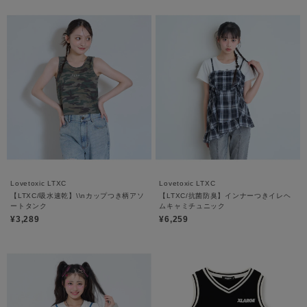
Lovetoxic LTXC
Lovetoxic LTXC
【LTXC/吸水速乾】\\nカップつき柄アソ
【LTXC/抗菌防臭】インナーつきイレヘ
ートタンク
ムキャミチュニック
¥3,289
¥6,259