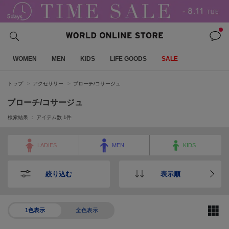
WOMEN
MEN
KIDS
LIFE GOODS
SALE
トップ
アクセサリー
ブローチ/コサージュ
ブローチ/コサージュ
検索結果 ： アイテム数
1
件
LADIES
MEN
KIDS
絞り込む
表示順
1色表示
全色表示