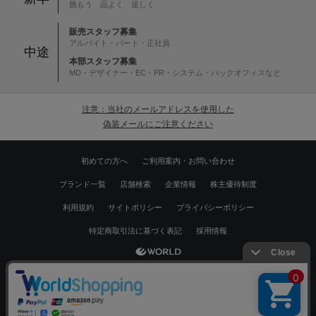
挑もう 品よく 逞しく
販売スタッフ募集
アルバイト・パート・正社員
中途
本部スタッフ募集
MD・デザイナー・EC・PR・システム・バックオフィスなど
注意：当社のメールアドレスを使用した
偽装メールにご注意ください
初めての方へ
ご利用案内・お問い合わせ
ブランド一覧
店舗検索
企業情報
株主優待制度
利用規約
サイトポリシー
プライバシーポリシー
特定商取引法に基づく表記
採用情報
Copyrights © WORLD CO.,LTD. All rights reserved.
絞り込む
スマートフォン ｜
PC