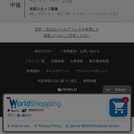
アルバイト・パート・正社員
中途
本部スタッフ募集
MD・デザイナー・EC・PR・システム・バックオフィスなど
注意：当社のメールアドレスを使用した
偽装メールにご注意ください
初めての方へ
ご利用案内・お問い合わせ
ブランド一覧
店舗検索
企業情報
株主優待制度
利用規約
サイトポリシー
プライバシーポリシー
特定商取引法に基づく表記
採用情報
Copyrights © WORLD CO.,LTD. All rights reserved.
絞り込む
スマートフォン ｜
PC
0
メニュー
スナップ
探す
お気に入り
カート