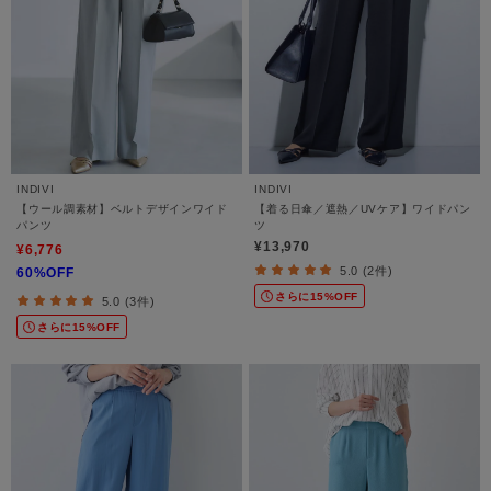
INDIVI
INDIVI
【ウール調素材】ベルトデザインワイド
【着る日傘／遮熱／UVケア】ワイドパン
パンツ
ツ
¥13,970
¥6,776
5.0 (2件)
60%OFF
さらに15%OFF
5.0 (3件)
さらに15%OFF