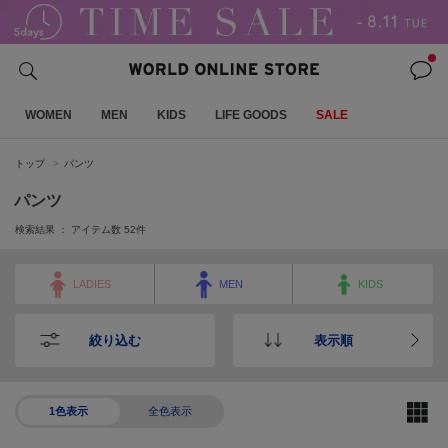
WOMEN
MEN
KIDS
LIFE GOODS
SALE
トップ
パンツ
パンツ
検索結果 ： アイテム数
52
件
LADIES
MEN
KIDS
絞り込む
表示順
1色表示
全色表示