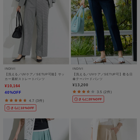
INDIVI
INDIVI
【洗える／UVケア／SETUP可能】サッ
【洗える／UVケア／SETUP可】着る日
カー素材ストレートパンツ
傘テーパードパンツ
¥13,200
¥10,164
3.5 (2件)
40%OFF
さらに20%OFF
4.7 (3件)
さらに10%OFF