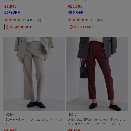
¥8,800
¥10,560
50%OFF
40%OFF
4.0 (2件)
4.5 (8件)
さらに10%OFF
さらに10%OFF
INDIVI
INDIVI
【UVケア】ライトスリムストレートパン
人気NO.1【褒められパンツ／高ストレッ
ツ
チ／ウエストゴム】タックテーパードパ
ンツ
¥6,600
¥8,800