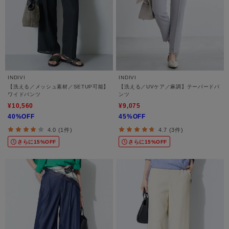
INDIVI
INDIVI
【洗える／メッシュ素材／SETUP可能】
【洗える／UVケア／麻調】テーパードパ
ワイドパンツ
ンツ
¥10,560
¥9,075
40%OFF
45%OFF
4.0 (1件)
4.7 (3件)
さらに15%OFF
さらに15%OFF