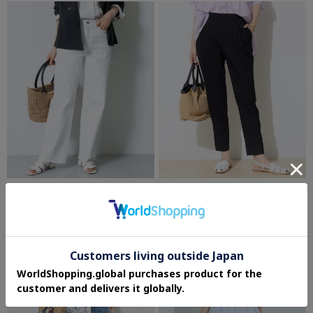
INDIVI
INDIVI
【褒められデニム】ワイドストレート デ
【選べる13サイズ！／洗える】ウエスト
ニムパンツ
ゴムタックテーパード褒められパンツ
¥12,980
¥14,993
4.4 (41件)
4.6 (65件)
さらに10%OFF
さらに10%OFF