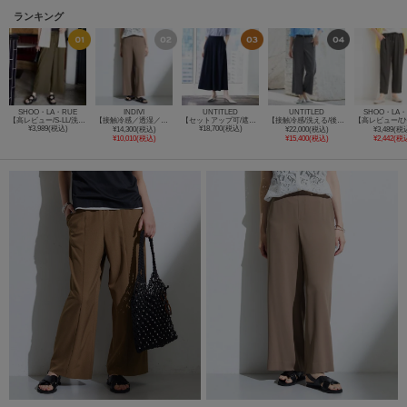
ランキング
SHOO・LA・RUE
INDIVI
UNTITLED
UNTITLED
SHOO・LA・
【高レビュー/S-LL/洗濯機可/セットアップ可】着丈選べる 軽凛(かろりん) ひんやりフラップイージーパンツ
【接触冷感／透湿／着る日傘】イージーワイドパンツ
【セットアップ可/遮熱/接触冷感/UVカット】リラクシーガウチョパンツ
【接触冷感/洗える/後ろウエストゴム】オックスワイドパンツ
¥3,989(税込)
¥18,700(税込)
¥14,300(税込)
¥22,000(税込)
¥3,489(税
¥10,010(税込)
¥15,400(税込)
¥2,442(税