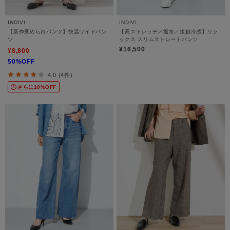
INDIVI
INDIVI
【新作褒められパンツ】快温ワイドパン
【高ストレッチ／撥水／接触冷感】リラ
ツ
ックス スリムストレートパンツ
¥16,500
¥8,800
50%OFF
4.0 (4件)
さらに10%OFF