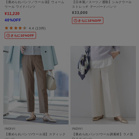
【褒められパンツ／ウール混】ウォーム
【日本製／スーツ／通勤】シルクウール
ウール ワイドパンツ
ストレッチ テーパードパンツ
¥33,000
¥11,220
40%OFF
さらに10%OFF
4.4 (13件)
さらに10%OFF
INDIVI
INDIVI
【褒められパンツ/ウール混】スティック
【褒められパンツ/ウール調素材】ラメ混
パンツ
ワイドパンツ