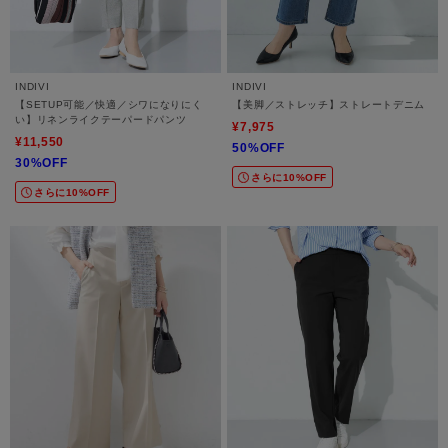
INDIVI
INDIVI
【SETUP可能／快適／シワになりにく
【美脚／ストレッチ】ストレートデニム
い】リネンライクテーパードパンツ
¥7,975
¥11,550
50%OFF
30%OFF
さらに10%OFF
さらに10%OFF