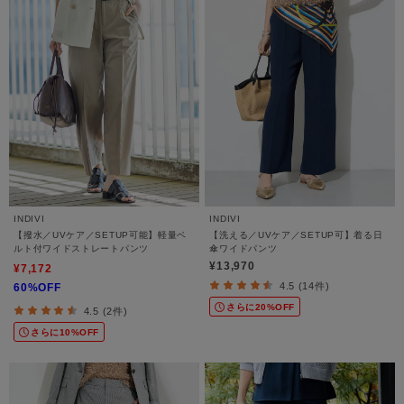
INDIVI
INDIVI
【撥水／UVケア／SETUP可能】軽量ベ
【洗える／UVケア／SETUP可】着る日
ルト付ワイドストレートパンツ
傘ワイドパンツ
¥13,970
¥7,172
4.5 (14件)
60%OFF
さらに20%OFF
4.5 (2件)
さらに10%OFF