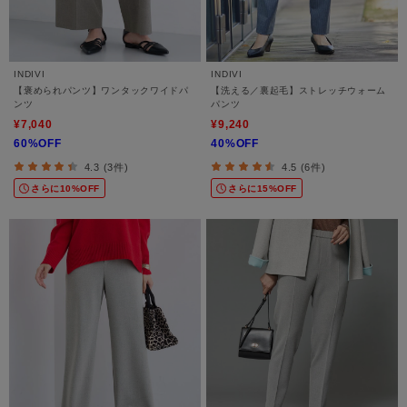
INDIVI
INDIVI
【褒められパンツ】ワンタックワイドパ
【洗える／裏起毛】ストレッチウォーム
ンツ
パンツ
¥7,040
¥9,240
60%OFF
40%OFF
4.3 (3件)
4.5 (6件)
さらに10%OFF
さらに15%OFF