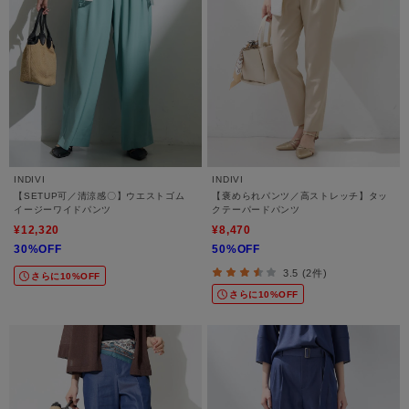
INDIVI
INDIVI
【SETUP可／清涼感〇】ウエストゴム
【褒められパンツ／高ストレッチ】タッ
イージーワイドパンツ
クテーパードパンツ
¥12,320
¥8,470
30%OFF
50%OFF
3.5 (2件)
さらに10%OFF
さらに10%OFF