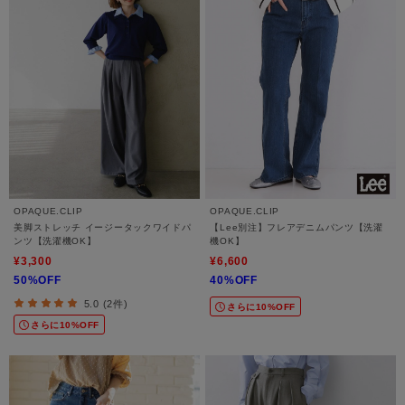
OPAQUE.CLIP
OPAQUE.CLIP
美脚ストレッチ イージータックワイドパ
【Lee別注】フレアデニムパンツ【洗濯
ンツ【洗濯機OK】
機OK】
¥3,300
¥6,600
50%OFF
40%OFF
5.0 (2件)
さらに10%OFF
さらに10%OFF