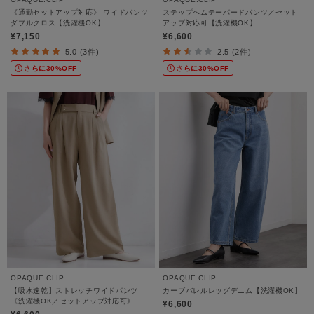
《通勤セットアップ対応》 ワイドパンツ
ステップヘムテーパードパンツ／セット
ダブルクロス【洗濯機OK】
アップ対応可【洗濯機OK】
¥7,150
¥6,600
5.0 (3件)
2.5 (2件)
さらに30%OFF
さらに30%OFF
OPAQUE.CLIP
OPAQUE.CLIP
【吸水速乾】ストレッチワイドパンツ
カーブバレルレッグデニム【洗濯機OK】
《洗濯機OK／セットアップ対応可》
¥6,600