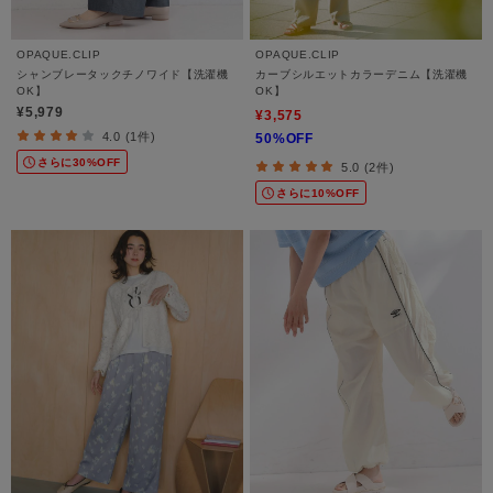
OPAQUE.CLIP
OPAQUE.CLIP
シャンブレータックチノワイド【洗濯機
カーブシルエットカラーデニム【洗濯機
OK】
OK】
¥5,979
¥3,575
4.0 (1件)
50%OFF
さらに30%OFF
5.0 (2件)
さらに10%OFF