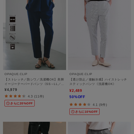
OPAQUE.CLIP
OPAQUE.CLIP
【ストレッチ／防シワ／洗濯機OK】美脚
【透け防止／接触冷感】ハイストレッチ
イージーテーパードパンツ《SS～LL／
スティックパンツ《洗濯機OK》
5col／セットアップ可／丈が選べる》
¥4,979
¥2,489
4.3 (11件)
50%OFF
さらに20%OFF
4.1 (9件)
さらに10%OFF