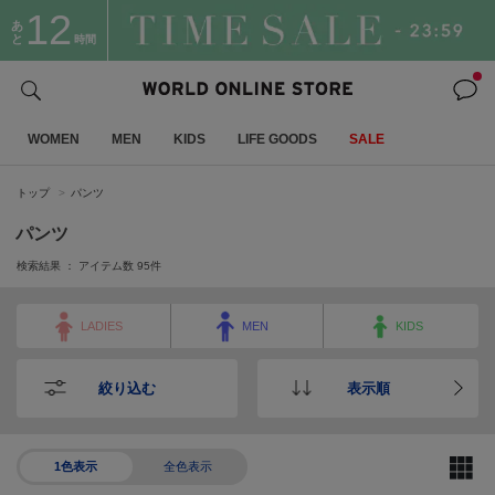
12
あ
と
時間
WOMEN
MEN
KIDS
LIFE GOODS
SALE
トップ
パンツ
パンツ
検索結果 ： アイテム数
95
件
LADIES
MEN
KIDS
絞り込む
表示順
1色表示
全色表示