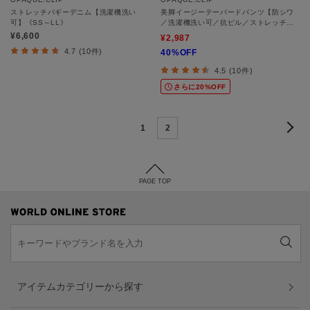
ストレッチバギーデニム【洗濯機洗い
美脚イージーテーパードパンツ【防シワ
可】《SS～LL》
／洗濯機洗い可／抗ピル／ストレッチ】
《丈が選べる／SS-LLサイズ／セットア
¥6,600
¥2,987
ップ対応》
4.7 (10件)
40%OFF
4.5 (10件)
さらに20%OFF
1
2
PAGE TOP
アイテムカテゴリーから探す