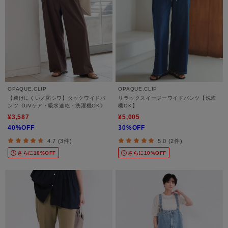
OPAQUE.CLIP
OPAQUE.CLIP
【透けにくい／防シワ】タックワイドパ
リラックスイージーワイドパンツ【洗濯
ンツ《UVケア・吸水速乾・洗濯機OK》
機OK】
¥3,587
¥5,005
40%OFF
30%OFF
4.7 (3件)
5.0 (2件)
さらに10%OFF
さらに10%OFF