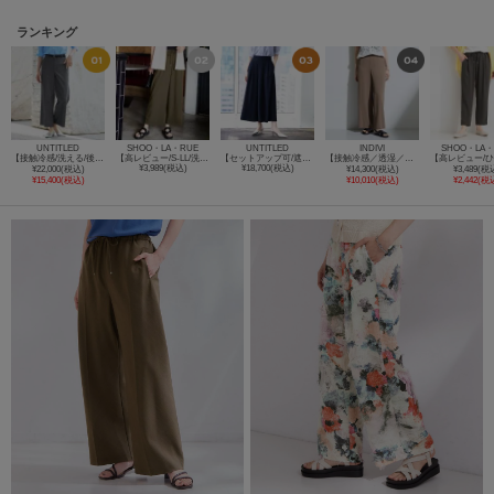
ランキング
UNTITLED
SHOO・LA・RUE
UNTITLED
INDIVI
SHOO・LA・
【接触冷感/洗える/後ろウエストゴム】オックスワイドパンツ
【高レビュー/S-LL/洗濯機可/セットアップ可】着丈選べる 軽凛(かろりん) ひんやりフラップイージーパンツ
【セットアップ可/遮熱/接触冷感/UVカット】リラクシーガウチョパンツ
【接触冷感／透湿／着る日傘】イージーワイドパンツ
¥3,989(税込)
¥18,700(税込)
¥22,000(税込)
¥14,300(税込)
¥3,489(税
¥15,400(税込)
¥10,010(税込)
¥2,442(税