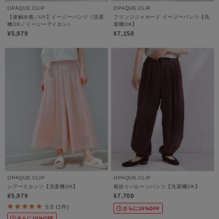
OPAQUE.CLIP
OPAQUE.CLIP
【接触冷感／UV】イージーパンツ《洗濯
フリンジジャカード イージーパンツ【洗
機OK／イージーアイロン》
濯機OK】
¥5,979
¥7,150
OPAQUE.CLIP
OPAQUE.CLIP
シアースカンツ【洗濯機OK】
裾絞りバルーンパンツ【洗濯機OK】
¥5,979
¥7,700
5.0 (1件)
さらに10%OFF
さらに10%OFF