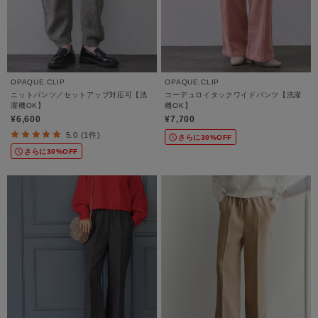
OPAQUE.CLIP
OPAQUE.CLIP
ニットパンツ／セットアップ対応可【洗
コーデュロイタックワイドパンツ【洗濯
濯機OK】
機OK】
¥6,600
¥7,700
5.0 (1件)
さらに30%OFF
さらに30%OFF