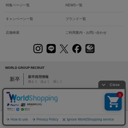
特集ページ一覧
NEWS一覧
キャンペーン一覧
ブランド一覧
店舗検索
ご利用案内・お問い合わせ
WORLD GROUP RECRUIT
新卒採用情報
新卒
挑もう 品よく 逞しく
販売スタッフ募集
アルバイト・パート・正社員
中途
絞り込む
本部スタッフ募集
MD・デザイナー・EC・PR・システム・バックオフィスなど
0
メニュー
スナップ
探す
お気に入り
カート
注意：当社のメールアドレスを使用した