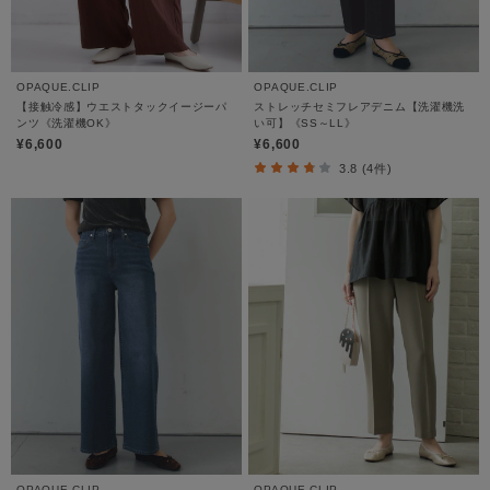
OPAQUE.CLIP
OPAQUE.CLIP
【接触冷感】ウエストタックイージーパ
ストレッチセミフレアデニム【洗濯機洗
ンツ《洗濯機OK》
い可】《SS～LL》
¥6,600
¥6,600
3.8 (4件)
OPAQUE.CLIP
OPAQUE.CLIP