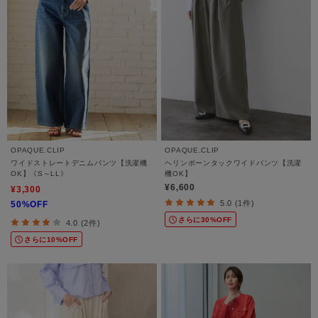
OPAQUE.CLIP
OPAQUE.CLIP
ワイドストレートデニムパンツ【洗濯機
ヘリンボーンタックワイドパンツ【洗濯
OK】《S～LL》
機OK】
¥6,600
¥3,300
5.0 (1件)
50%OFF
さらに30%OFF
4.0 (2件)
さらに10%OFF