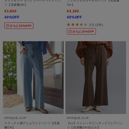
ライトカラー タックスーパーワイドパン
フリルショルダーサロペット【洗濯機
ツ【洗濯機OK】
OK】
¥3,960
¥4,290
40%OFF
40%OFF
3.5 (2件)
さらに10%OFF
さらに15%OFF
OPAQUE.CLIP
OPAQUE.CLIP
スラックス風デニムワイドパンツ【洗濯
【es】ストレッチピンタックフレアパン
機OK】
ツ【洗濯機OK/抗ピル】