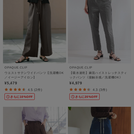
OPAQUE.CLIP
OPAQUE.CLIP
ウエストサテンワイドパンツ【洗濯機OK
【吸水速乾】麻混ハイストレッチスティ
／イージーアイロン】
ックパンツ《接触冷感／洗濯機OK》
¥5,479
¥4,979
4.5 (2件)
4.3 (3件)
さらに10%OFF
さらに20%OFF