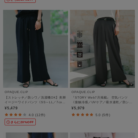
OPAQUE.CLIP
OPAQUE.CLIP
【ストレッチ／防シワ／洗濯機OK】美脚
『STORY Web7月掲載』 空気パンツ
イージーワイドパンツ《SS～LL／7col
《接触冷感／UVケア／吸水速乾／防シワ
／セットアップ可／丈が選べる》
／洗濯機OK》
¥5,479
¥5,979
4.0 (12件)
5.0 (5件)
さらに20%OFF