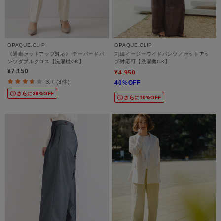
OPAQUE.CLIP
OPAQUE.CLIP
《通勤セットアップ対応》 テーパードパ
刺繍イージーワイドパンツ／セットアッ
ンツダブルクロス【洗濯機OK】
プ対応可【洗濯機OK】
¥7,150
¥4,950
3.7 (3件)
40%OFF
さらに30%OFF
さらに10%OFF