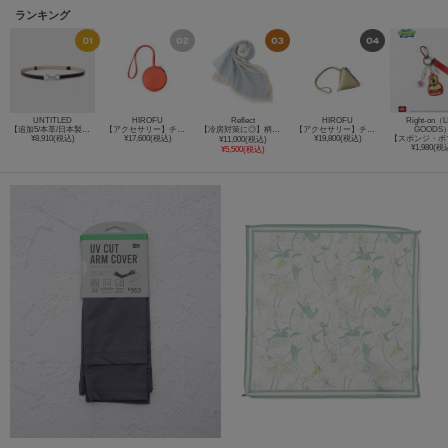
ランキング
UNTITLED
HIROFU
Reflect
HIROFU
Right-on（L
【追加5/本革/日本製】フリーフックベルト
【アクセサリー】チャーム ポーチ レザー 本革（商品番号：P25－65612）
【冷房対策に◎】柄デザインストール
【アクセサリー】チャーム ポーチ レザー 本革（商品番号：P25－65611）
GOODS
¥8,910(税込)
¥17,600(税込)
¥19,800(税込)
¥11,000(税込)
¥1,980(税
¥5,500(税込)