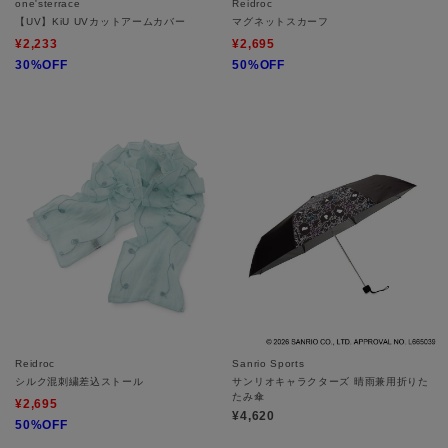
one'sterrace
Reidroc
【UV】KiU UVカットアームカバー
マグネットスカーフ
¥2,233
¥2,695
30%OFF
50%OFF
Reidroc
Sanrio Sports
シルク混刺繍差込ストール
サンリオキャラクターズ 晴雨兼用折りた
たみ傘
¥2,695
¥4,620
50%OFF