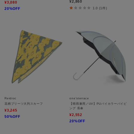
¥2,860
¥3,080
1.0 (1件)
20%OFF
Reidroc
one'sterrace
花柄プリーツ大判スカーフ
【晴雨兼用／UV】PUバイカラーパイピ
ング 長傘
¥3,245
¥2,552
50%OFF
20%OFF