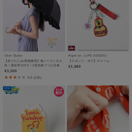
Ober Tashe
Right-on（LIFE GOODS）
【折りたたみ/晴雨兼用】毎シーズン大人
【スポンジ・ボブ】チャーム
気！遮光率100％！2段折傘フリル日傘
¥1,980
¥3,300
3.0 (1件)
NEW