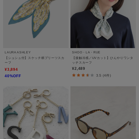
LAURA ASHLEY
SHOO・LA・RUE
【シュシュ付】スケッチ柄プリーツスカ
【接触冷感／UVカット】ひんやりワンタ
ーフ
ッチスカーフ
¥2,489
¥3,894
3.5 (4件)
40%OFF