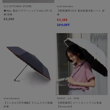
212 KITCHEN STORE
one'sterrace
◆Wpc.遮光フラワーシャドウmini OF 日
【晴雨兼用/UV】遮光軽量水彩ハート 折
傘/折傘
傘
¥3,300
¥3,168
20%OFF
one'sterrace
SHOO・LA・RUE
【リンネル7月号掲載】デニムスカラ刺繍
【晴雨兼用】ヒートカットフリル長傘
折傘
【because】