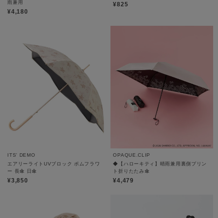
雨兼用
¥825
¥4,180
ITS' DEMO
OPAQUE.CLIP
エアリーライトUVブロック ポムフラワ
◆【ハローキティ】晴雨兼用裏側プリン
ー 長傘 日傘
ト折りたたみ傘
¥3,850
¥4,479