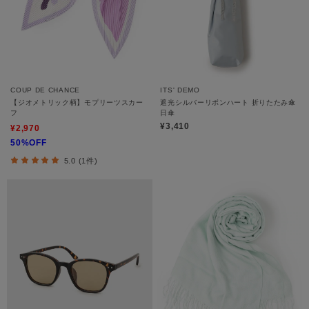
COUP DE CHANCE
ITS' DEMO
【ジオメトリック柄】モプリーツスカー
遮光シルバーリボンハート 折りたたみ傘
フ
日傘
¥3,410
¥2,970
50%OFF
5.0 (1件)