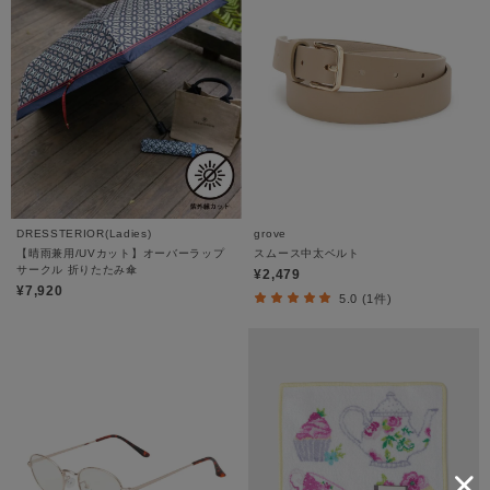
DRESSTERIOR(Ladies)
grove
【晴雨兼用/UVカット】オーバーラップ
スムース中太ベルト
サークル 折りたたみ傘
¥2,479
¥7,920
5.0 (1件)