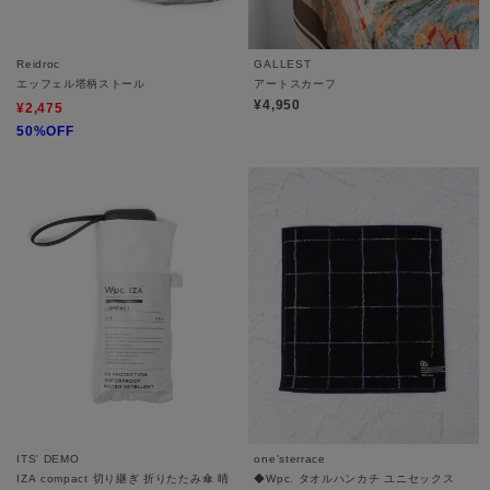
Reidroc
GALLEST
エッフェル塔柄ストール
アートスカーフ
¥4,950
¥2,475
50%OFF
ITS' DEMO
one'sterrace
IZA compact 切り継ぎ 折りたたみ傘 晴
◆Wpc. タオルハンカチ ユニセックス