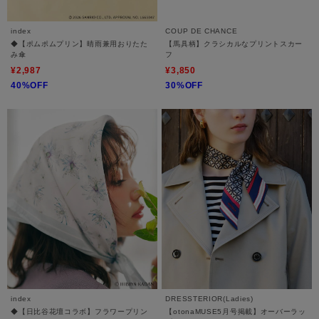
index
COUP DE CHANCE
◆【ポムポムプリン】晴雨兼用おりたた
【馬具柄】クラシカルなプリントスカー
み傘
フ
¥2,987
¥3,850
40%OFF
30%OFF
index
DRESSTERIOR(Ladies)
◆【日比谷花壇コラボ】フラワープリン
【otonaMUSE5月号掲載】オーバーラッ