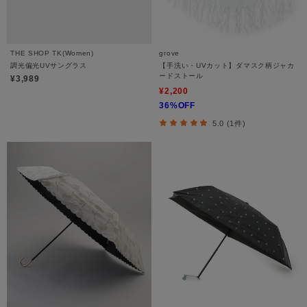
THE SHOP TK(Women)
grove
調光偏光UVサングラス
【手洗い・UVカット】ダマスク柄ジャカ
ードストール
¥3,989
¥2,200
36%OFF
5.0 (1件)