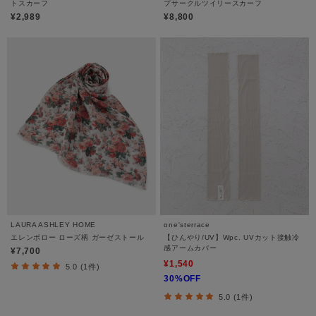
トスカーフ
プサークルツイリースカーフ
¥2,989
¥8,800
LAURA ASHLEY HOME
one'sterrace
エレンボロー ローズ柄 ガーゼストール
【ひんやり/UV】Wpc. UVカット接触冷
感アームカバー
¥7,700
¥1,540
5.0 (1件)
30%OFF
5.0 (1件)