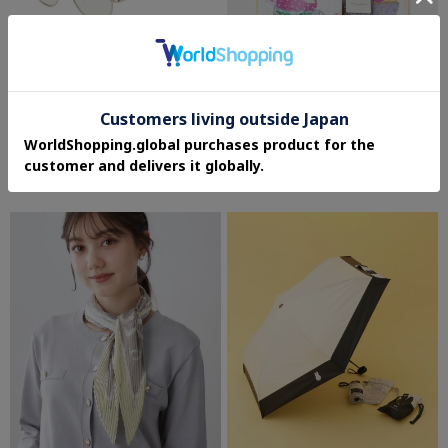
grove
LAURA ASHLEY HOME
【調光】メタルフレームオーバルグラス
【ギフトにおすすめ！シェニール織】 シ
ェニール ティーパーティー ミニタオル
¥1,734
¥2,750
30%OFF