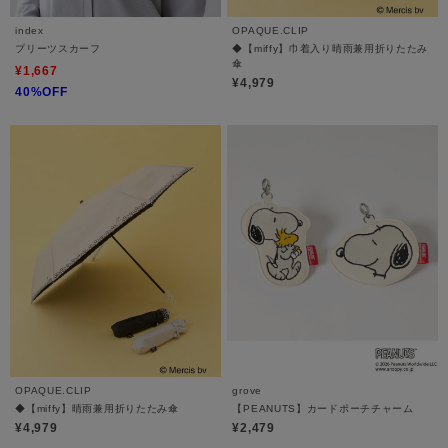
index
OPAQUE.CLIP
プリーツスカーフ
◆【miffy】巾着入り晴雨兼用折りたたみ
傘
¥1,667
¥4,979
40%OFF
OPAQUE.CLIP
grove
◆【miffy】晴雨兼用折りたたみ傘
【PEANUTS】カードポーチチャーム
¥4,979
¥2,479