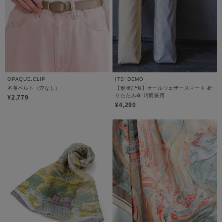
OPAQUE.CLIP
ITS' DEMO
本革ベルト（穴なし）
【形状記憶】オールウェザースマート 折
りたたみ傘 晴雨兼用
¥2,779
¥4,290