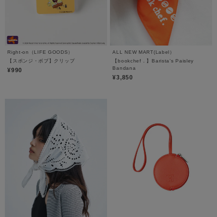
Right-on（LIFE GOODS）
ALL NEW MART(Label）
【スポンジ・ボブ】クリップ
【bookchef．】Barista’s Paisley
Bandana
¥990
¥3,850