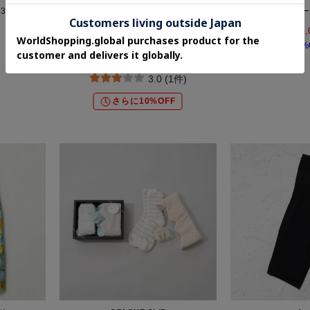
02-2
◆【ハローキティ】ポケッタブルポンチ
スパンコールレー
ョ
¥3,
¥4,620
50%
30%OFF
3.0 (1件)
さらに10%OFF