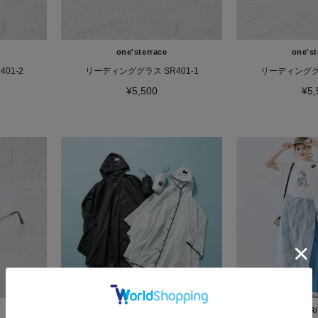
one'sterrace
one'st
01-2
リーディンググラス SR401-1
リーディンググラ
¥5,500
¥5,
OPAQUE.CLIP
CORDIER