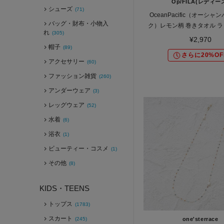
Op/FILA(レディー
シューズ
(71)
OceanPacific（オーシ
バッグ・財布・小物入
ク）レモン柄 巻きタオル 
れ
(305)
¥2,970
帽子
(89)
さらに20%OF
アクセサリー
(60)
ファッション雑貨
(260)
アンダーウェア
(3)
レッグウェア
(52)
水着
(6)
浴衣
(1)
ビューティー・コスメ
(1)
その他
(8)
KIDS・TEENS
トップス
(1783)
スカート
(245)
one'sterrace