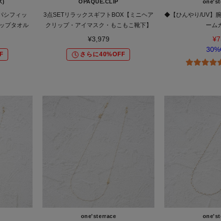
ス)
OPAQUE.CLIP
one'st
ャンパシフィッ
3点SETリラックスギフトBOX【ミニヘア
◆【ひんやり/UV】
ラップタオル
クリップ・アイマスク・もこもこ靴下】
ーム
¥3,979
¥7
30%
F
さらに40%OFF
one'sterrace
one'st