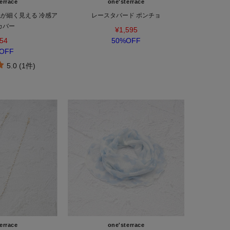
errace
one'sterrace
腕が細く見える 冷感ア
レースタバード ポンチョ
カバー
¥1,595
54
50%OFF
OFF
5.0 (1件)
errace
one'sterrace