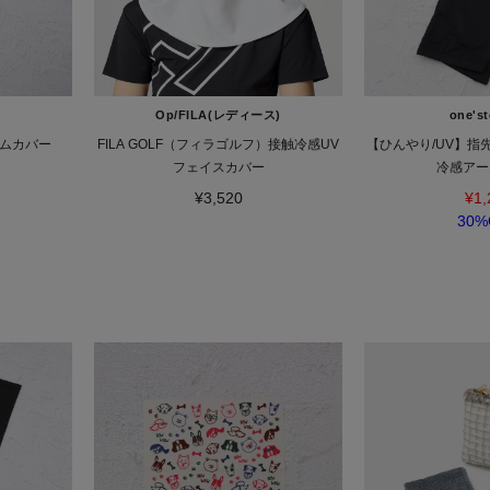
Op/FILA(レディース)
one'st
ームカバー
FILA GOLF（フィラゴルフ）接触冷感UV
【ひんやり/UV】指
フェイスカバー
冷感アー
¥3,520
¥1,
30%