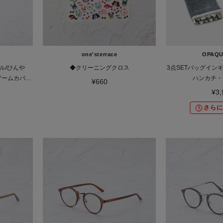
one'sterrace
OPAQU
ル/ひんや
◆クリーニングクロス
3点SETバッグイン
アームカバー
ハンカチ・
¥660
¥3,
さらに