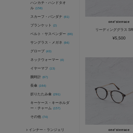
ハンカチ・ハンドタオ
ル
(158)
スカーフ・バンダナ
(61)
one'sterrace
ブランケット
(2)
リーディンググラス SR4
ベルト・サスペンダー
(66)
¥5,500
サングラス・メガネ
(94)
グローブ
(43)
ネックウォーマー
(4)
イヤーマフ
(13)
腕時計
(67)
長傘
(164)
折りたたみ傘
(291)
キーケース・キーホルダ
ー・チャーム
(157)
その他
(74)
インナー・ランジェリ
one'sterrace