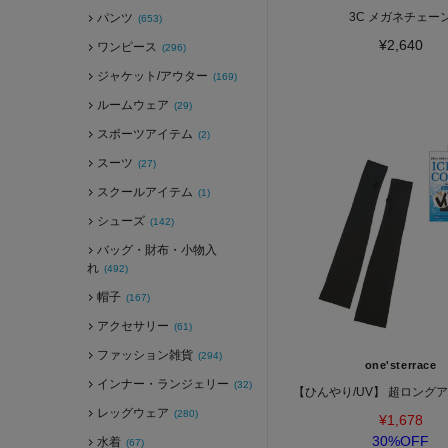
3C メガネチェー
パンツ
(653)
¥2,640
ワンピース
(296)
ジャケット/アウター
(169)
ルームウェア
(29)
スポーツアイテム
(2)
スーツ
(27)
スクールアイテム
(1)
シューズ
(142)
バッグ・財布・小物入
れ
(492)
帽子
(167)
アクセサリー
(61)
ファッション雑貨
(294)
one'sterrace
インナー・ランジェリー
(32)
【ひんやり/UV】 超ロング
レッグウェア
(280)
¥1,678
30%OFF
水着
(67)