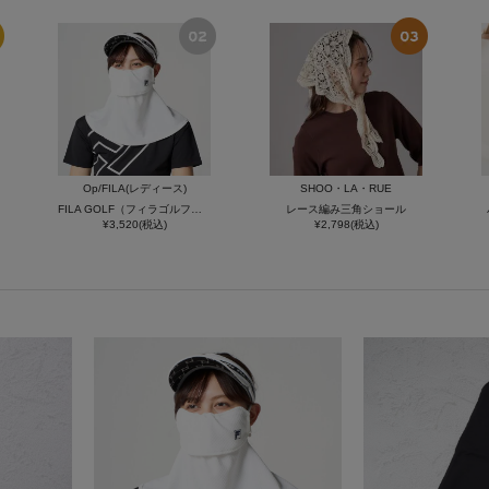
Op/FILA(レディース)
SHOO・LA・RUE
FILA GOLF（フィラゴルフ）接触冷感UVフェイスカバー
レース編み三角ショール
¥3,520(税込)
¥2,798(税込)