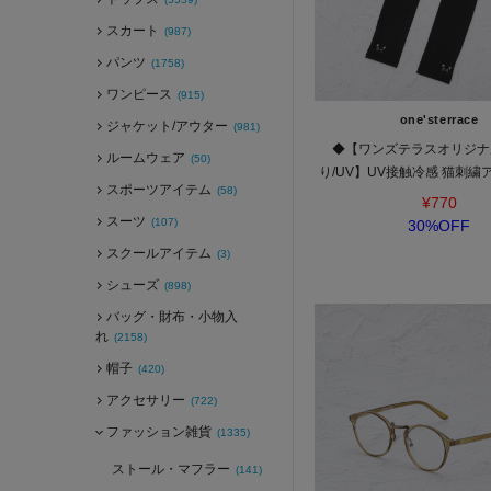
スカート
(987)
パンツ
(1758)
ワンピース
(915)
one'sterrace
ジャケット/アウター
(981)
◆【ワンズテラスオリジナ
ルームウェア
(50)
り/UV】UV接触冷感 猫刺繍
スポーツアイテム
(58)
指無
¥770
スーツ
(107)
30%OFF
スクールアイテム
(3)
シューズ
(898)
バッグ・財布・小物入
れ
(2158)
帽子
(420)
アクセサリー
(722)
ファッション雑貨
(1335)
ストール・マフラー
(141)