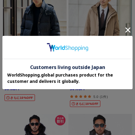
TAKEO KIKUCHI
TAKEO KIKUCHI
【袖取り外し可】デタッチャブル ダウン
【None Of Stress】ストレッチ ダウン
ブルゾン
ブルゾン
¥33,000
¥33,000
50%OFF
50%OFF
5.0 (1件)
さらに10%OFF
さらに10%OFF