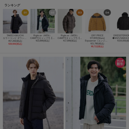
ランキング
TAKEO KIKUCHI
Right-on（MEN）
Right-on（MEN）
OFF PRICE
DRESSTERIOR
カラーコンビ ダウンブルゾン
CAMP7(キャンプ7)【メンズ】【マストBUY】ダウンミックス防風ジャケット（耐久撥水・保温・防風）
CAMP7(キャンプ7)【メンズ】【マストBUY】ダウンミックス防風アクティブジャケット（耐久撥水・保温・防風）
STORE(Mens)
¥23,899(税込)
¥17,899(税込)
Enjouemen（エンジョウメン） ダウン混シームレスJKT
¥154,000(
¥57,200(税込)
¥21,780(税込)
¥28,600(税込)
¥8,712(税込)