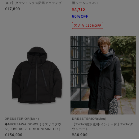
BUY】ダウンミックス防風アクティブジ
混シームレスJKT
ャケット（耐久撥水・保温・防風）
¥17,899
¥8,712
60%OFF
さらに30%OFF
DRESSTERIOR(Men)
DRESSTERIOR(Men)
◆MIZUSAWA DOWN（ミズサワダウ
【3WAY/撥水素材/インナー付】3WAYダ
ン）OVERSIZED MOUNTAINEER｜ジ
ウンコート
ャケット
¥154,000
¥86,900