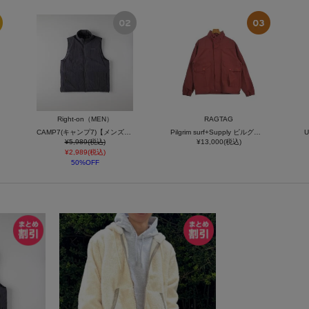
Right-on（MEN）
RAGTAG
CAMP7(キャンプ7)【メンズ】ワッシャーナイロン中綿スタンドネックベスト
Pilgrim surf+Supply ピルグリムサーフサプライ メンズ マウンテンパーカー サイズ：S
¥5,989(税込)
¥13,000(税込)
¥2,989(税込)
50%OFF