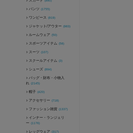
スカート
(990)
パンツ
(1755)
ワンピース
(919)
ジャケット/アウター
(983)
ルームウェア
(50)
スポーツアイテム
(58)
スーツ
(107)
スクールアイテム
(3)
シューズ
(894)
バッグ・財布・小物入
れ
(2145)
帽子
(420)
アクセサリー
(718)
ファッション雑貨
(1337)
インナー・ランジェリ
ー
(1176)
レッグウェア
(317)