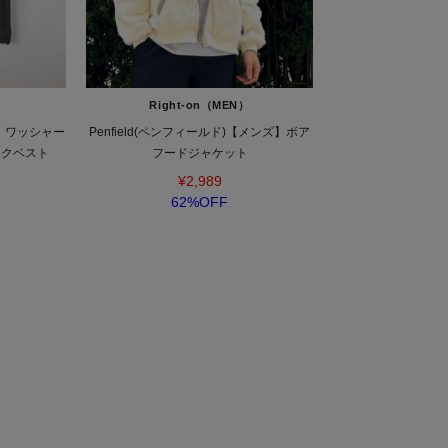
）
Right-on（MEN）
ズ】ワッシャー
Penfield(ペンフィールド)【メンズ】ボア
ックベスト
フードジャケット
¥2,989
62%OFF