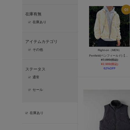
在庫有無
在庫あり
アイテムカテゴリ
その他
Right-on（MEN）
Penfield(ペンフィールド)【メンズ】ボアフードジャケット
¥7,989(税込)
¥2,989(税込)
ステータス
62%OFF
通常
セール
在庫あり