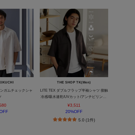
KIKUCHI
THE SHOP TK(Men)
ギンガムチェックシャ
LITE TEX ダブルフラップ半袖シャツ 接触
ツ
冷感/吸水速乾/UVカット/アンチピリング/
イージーケア/洗濯機OK/セットアップ可
580
¥3,511
OFF
20%OFF
5.0 (1件)