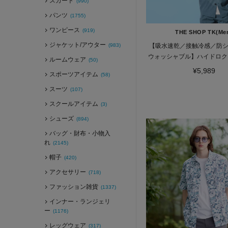
スカート
(990)
パンツ
(1755)
ワンピース
(919)
THE SHOP TK(Me
ジャケット/アウター
(983)
【吸水速乾／接触冷感／防
ウォッシャブル】ハイドロク
ルームウェア
(50)
ャツ
¥5,989
スポーツアイテム
(58)
スーツ
(107)
スクールアイテム
(3)
シューズ
(894)
バッグ・財布・小物入
れ
(2145)
帽子
(420)
アクセサリー
(718)
ファッション雑貨
(1337)
インナー・ランジェリ
ー
(1176)
レッグウェア
(317)