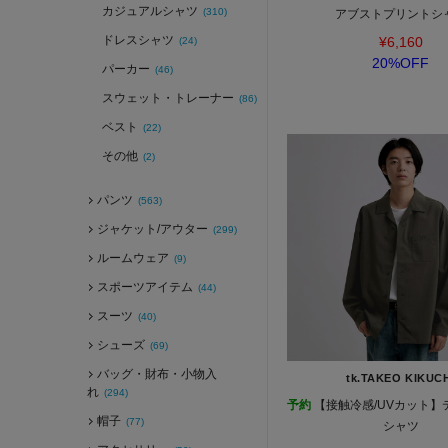
カジュアルシャツ
(310)
アブストプリントシ
ドレスシャツ
¥6,160
(24)
20%OFF
パーカー
(46)
スウェット・トレーナー
(86)
ベスト
(22)
その他
(2)
パンツ
(563)
ジャケット/アウター
(299)
ルームウェア
(9)
スポーツアイテム
(44)
スーツ
(40)
シューズ
(69)
バッグ・財布・小物入
tk.TAKEO KIKUC
れ
(294)
予約
【接触冷感/UVカット】
帽子
(77)
シャツ