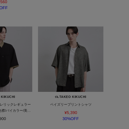
,560
OFF
 KIKUCHI
tk.TAKEO KIKUCHI
レリックレギュラー
ペイズリープリントシャツ
色襟/バイカラー/美シ
¥5,390
ト/夏服
900
30%OFF