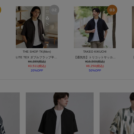
THE SHOP TK(Men)
TAKEO KIKUCHI
LITE TEX ダブルフラップ半袖シャツ 接触冷感/吸水速乾/UVカット/アンチピリング/イージーケア/洗濯機OK/セットアップ可
【通気性】トリコットサッカー オープンカラー シャツ
¥4,389(税込)
¥16,500(税込)
¥3,511(税込)
¥8,250(税込)
20%OFF
50%OFF