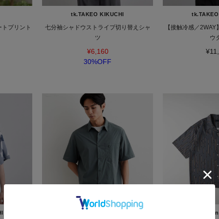
tk.TAKEO KIKUCHI
tk.TAKEO
ゾートプリント
七分袖シャドウストライプ切り替えシャ
【接触冷感／2WAY
ツ
ウ
¥6,160
¥11
30%OFF
HI
THE SHOP TK(Men)
Right-