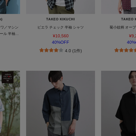
n)
TAKEO KIKUCHI
TAKEO 
シワ／マシン
ビエラ チェック 半袖 シャツ
菊小紋柄 オー
ール 半袖シ
¥10,560
¥9,
40%OFF
40%
4.0 (1件)