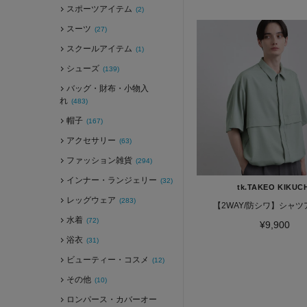
スポーツアイテム
(2)
スーツ
(27)
スクールアイテム
(1)
シューズ
(139)
バッグ・財布・小物入
れ
(483)
帽子
(167)
アクセサリー
(63)
ファッション雑貨
(294)
インナー・ランジェリー
(32)
tk.TAKEO KIKUC
レッグウェア
(283)
【2WAY/防シワ】シャ
水着
(72)
¥9,900
浴衣
(31)
ビューティー・コスメ
(12)
その他
(10)
ロンパース・カバーオー