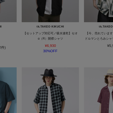
HI
tk.TAKEO KIKUCHI
tk.TAKEO
ツ
【セットアップ対応可／吸水速乾】セオ
【今、売れています
α（R）開襟シャツ
ドルマンとろみシャツ
レープ/美シルエット
¥6,930
¥5,
(2件)
30%OFF