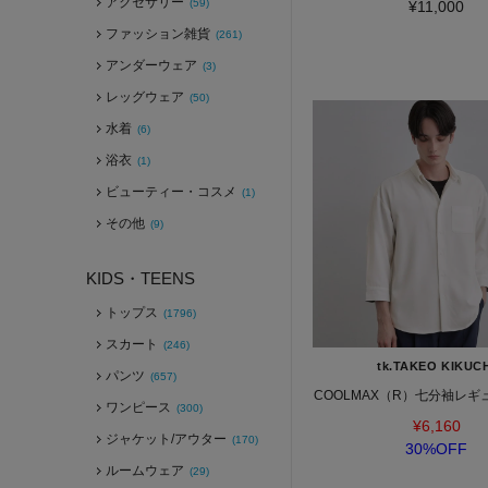
アクセサリー
(59)
¥11,000
ファッション雑貨
(261)
アンダーウェア
(3)
レッグウェア
(50)
水着
(6)
浴衣
(1)
ビューティー・コスメ
(1)
その他
(9)
KIDS・TEENS
トップス
(1796)
スカート
(246)
tk.TAKEO KIKUC
パンツ
(657)
COOLMAX（R）七分袖レ
ワンピース
(300)
¥6,160
ジャケット/アウター
(170)
30%OFF
ルームウェア
(29)