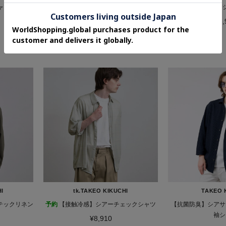
ャツ
【接触冷感/洗濯機OK/セットアップ可】ナ
開襟
イロンストレッチ半袖シャツ
¥3,
¥5,500
HI
tk.TAKEO KIKUCHI
TAKEO 
テックリネン
予約
【接触冷感】シアーチェックシャツ
【抗菌防臭】シアサ
袖シ
¥8,910