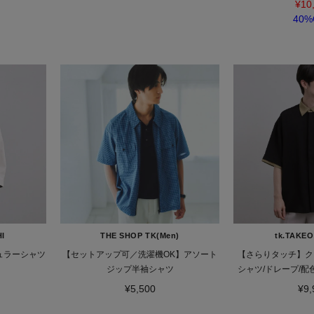
¥10
40%
HI
THE SHOP TK(Men)
tk.TAKEO
ギュラーシャツ
【セットアップ可／洗濯機OK】アソート
【さらりタッチ】ク
ジップ半袖シャツ
シャツ/ドレープ/配
ルエッ
¥5,500
¥9,