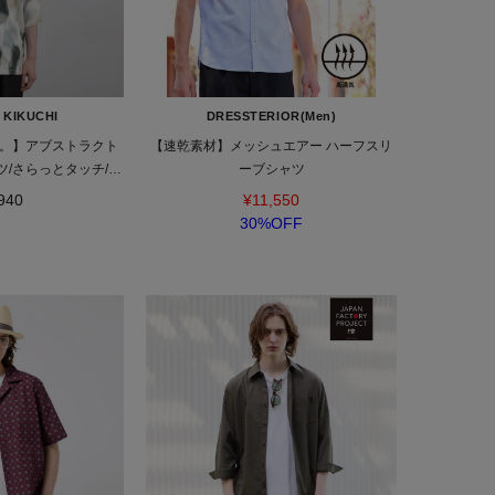
 KIKUCHI
DRESSTERIOR(Men)
。】アブストラクト
【速乾素材】メッシュエアー ハーフスリ
/さらっとタッチ/ド
ーブシャツ
/総柄シャツ/モード
940
¥11,550
30%OFF