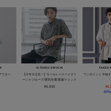
HI
tk.TAKEO KIKUCHI
TAKEO 
ツアウター
【今年大注目！】モールレースペイズリ
ワンポイント 半袖
ーシャツ/ルーズ/通気性/夏/夏服/トレンド
¥6,930
¥8,
40%