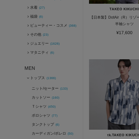
水着
(27)
TAKEO KIKUCHI
福袋
(6)
【日本製】DotAir（R）リ
半袖シャツ
ビューティー・コスメ
(368)
¥17,600
その他
(23)
ジュエリー
(1626)
マタニティ
(6)
MEN
トップス
(1366)
ニット/セーター
(133)
カットソー
(160)
Ｔシャツ
(450)
ポロシャツ
(77)
タンクトップ
(6)
カーディガン/ボレロ
(50)
tk.TAKEO KIKUC