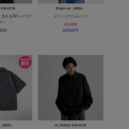
 KIKUCHI
Right-on（MEN）
】洗えるZIPシャツア
メッシュデニムシャツ
ター
¥3,489
,000
22%OFF
on（MEN）
tk.TAKEO KIKUCHI