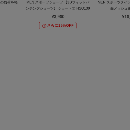
腰の負荷を軽
MEN スポーツショーツ 【3Dフィットパ
MEN スポーツタイツ
ンチングショーツ】 ショート丈 HSO130
面メッシュ素材
¥3,960
¥16
さらに15%OFF