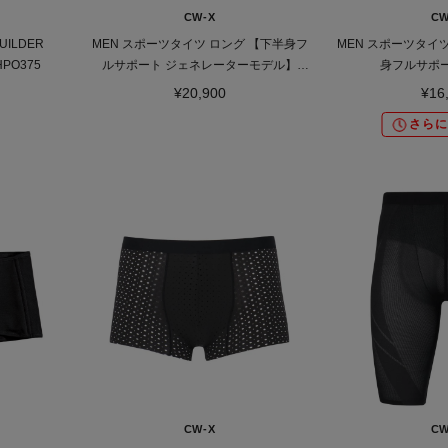
CW-X
CW
ILDER
MEN スポーツタイツ ロング 【下半身フ
MEN スポーツタイツ
PO375
ルサポート ジェネレーターモデル】
身フルサポート
HZO779
¥20,900
¥16
さらに
CW-X
CW