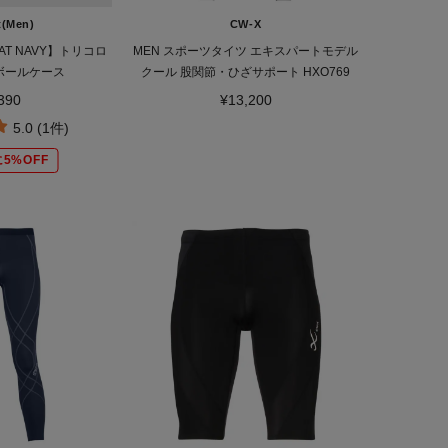
t(Men)
CW-X
AT NAVY】トリコロ
MEN スポーツタイツ エキスパートモデル
ボールケース
クール 股関節・ひざサポート HXO769
390
¥13,200
5.0 (1件)
5%OFF