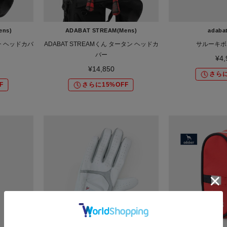
ens)
ADABAT STREAM(Mens)
adaba
ンチ ヘッドカバ
ADABAT STREAMくん タータン ヘッドカ
サルーキボ
バー
¥4,
¥14,850
さらに
F
さらに15%OFF