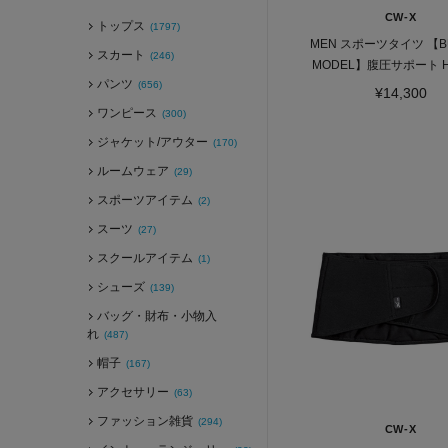
CW-X
トップス
(1797)
MEN スポーツタイツ 【BU
スカート
(246)
MODEL】腹圧サポート H
パンツ
(656)
¥14,300
ワンピース
(300)
ジャケット/アウター
(170)
ルームウェア
(29)
スポーツアイテム
(2)
スーツ
(27)
スクールアイテム
(1)
シューズ
(139)
バッグ・財布・小物入
れ
(487)
帽子
(167)
アクセサリー
(63)
ファッション雑貨
(294)
CW-X