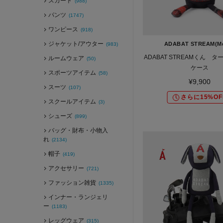
スカート
(988)
パンツ
(1747)
ワンピース
(918)
ジャケット/アウター
ADABAT STREAM(M
(983)
ADABAT STREAMくん タ
ルームウェア
(50)
ケース
スポーツアイテム
(58)
¥9,900
スーツ
(107)
さらに15%OF
スクールアイテム
(3)
シューズ
(899)
バッグ・財布・小物入
れ
(2134)
帽子
(419)
アクセサリー
(721)
ファッション雑貨
(1335)
インナー・ランジェリ
ー
(1183)
レッグウェア
(315)