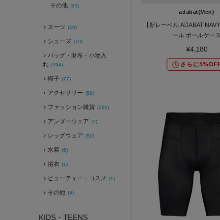
その他
(23)
adabat(Men)
【新レーベル ADABAT NA
スーツ
(40)
ール ボールケー
シューズ
(70)
¥4,180
バッグ・財布・小物入
れ
さらに5%OF
(294)
帽子
(77)
アクセサリー
(59)
ファッション雑貨
(260)
アンダーウェア
(3)
レッグウェア
(50)
水着
(6)
浴衣
(1)
ビューティー・コスメ
(1)
その他
(9)
KIDS・TEENS