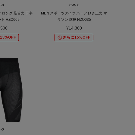
-X
CW-X
 ロング 足首丈 下半
MEN スポーツタイツ ハーフ ひざ上丈 マ
 HZO669
ラソン 球技 HZO635
,500
¥14,300
15%OFF
さらに15%OFF
-X