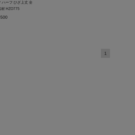
 ハーフ ひざ上丈 全
 HZO775
,500
1