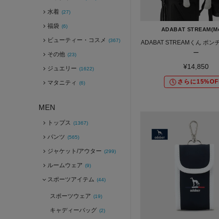
水着
(27)
福袋
(6)
ADABAT STREAM(M
ビューティー・コスメ
(367)
ADABAT STREAMくん ポ
ー
その他
(23)
¥14,850
ジュエリー
(1622)
さらに15%OF
マタニティ
(6)
MEN
トップス
(1367)
パンツ
(565)
ジャケット/アウター
(299)
ルームウェア
(9)
スポーツアイテム
(44)
スポーツウェア
(19)
キャディーバッグ
(2)