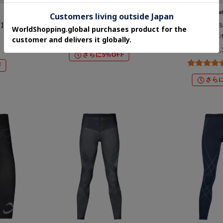
adabat(Men)
adaba
VY】トリコロ
ゴルフ用コンビグローブ
【新レーベル ADAB
ス
ールジップ
¥5,940
¥5,
さらに5%OFF
F
さらに