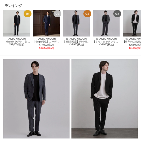
ランキング
TAKEO KIKUCHI
TAKEO KIKUCHI
tk.TAKEO KIKUCHI
tk.TAKEO KIKUCHI
tk.TAKEO KI
【Made in JAPAN】矢絣（やがすり）スーツ／スリーピース対応
【Begin掲載】コーデュラ（R）夏素材ウールトロ ストレッチスーツ
【365日対応】PINHEADシングルセットアップ/上下2点セット/ONOFF兼用/ストレッチ/洗える/イージーケア/シワになりにくい/ビジネス対応
【さらりタッチシリーズ/上下2点セット】シングルジャケットセットアップ/シングルジャケット/ストレートパンツ/防シワ/洗濯可/イージーケア/高汎用性/スーツ
¥99,000(税込)
¥16,940(税込)
¥16,940(税込)
¥77,000(税込)
¥16,500(税
¥46,200(税込)
¥11,550(税