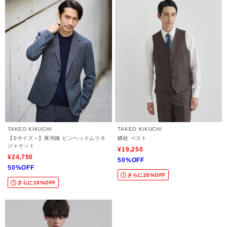
TAKEO KIKUCHI
TAKEO KIKUCHI
【Sサイズ～】尾州織 ピンヘッドムリネ
鱗紋 ベスト
ジャケット
¥19,250
¥24,750
50%OFF
50%OFF
さらに20%OFF
さらに10%OFF