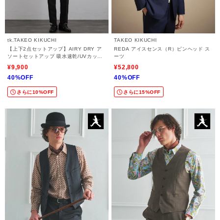
tk.TAKEO KIKUCHI
TAKEO KIKUCHI
【上下2点セットアップ】AIRY DRY ア
REDA アイスセンス（R）ピンヘッド ス
ソートセットアップ 吸水速乾/UVカット/
ーツ
マシーンウォッシャブル/ノーカラージャ
¥9,900
¥52,800
ケット/シングルジャケット/ワイドテーパ
40%OFF
40%OFF
ードパンツ
さらに10%OFF
さらに15%OFF