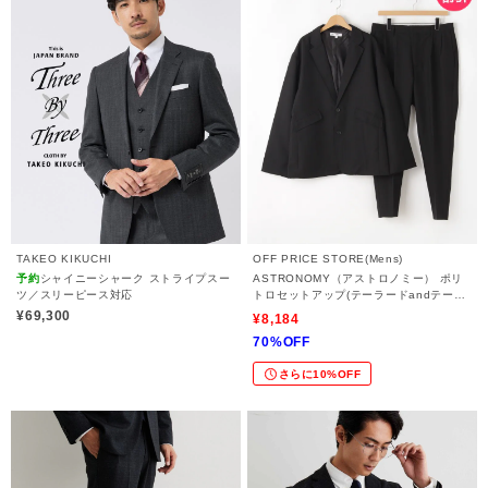
TAKEO KIKUCHI
OFF PRICE STORE(Mens)
予約
シャイニーシャーク ストライプスー
ASTRONOMY（アストロノミー） ポリ
ツ／スリーピース対応
トロセットアップ(テーラードandテーパ
ードパンツ)
¥69,300
¥8,184
70%OFF
さらに10%OFF