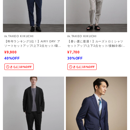
tk.TAKEO KIKUCHI
tk.TAKEO KIKUCHI
【昨年ランキング1位！】AIRY DRY ア
【暑い夏に最適！】ルーズトロミシャツ
ソートセットアップ/上下2点セット/吸水
セットアップ/上下2点セット/接触冷感/ス
速乾/UVカット/マシーンウォッシャブル/
トレッチ/洗える/オープンカラーシャツ/
¥9,900
¥7,700
シングルジャケット/ダブルジャケット/ワ
ワイドテーパードパンツ
40%OFF
30%OFF
イドテーパードパンツ
さらに10%OFF
さらに15%OFF