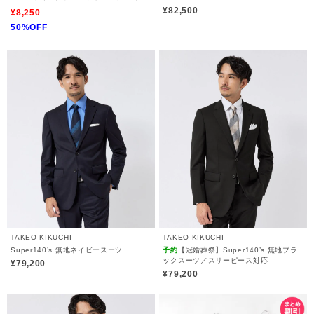
点セット/コスパ良し/ONOFF兼用/イージ
¥82,500
¥8,250
ーケア/マシーンウォッシャブル/セミダブ
50%OFF
ル/デート/オフィスカジュアル
TAKEO KIKUCHI
TAKEO KIKUCHI
Super140’s 無地ネイビースーツ
予約
【冠婚葬祭】Super140’s 無地ブラ
ックスーツ／スリーピース対応
¥79,200
¥79,200