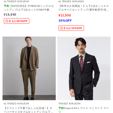
tk.TAKEO KIKUCHI
tk.TAKEO KIKUCHI
予約
【365日対応】PINHEADシングルセ
【昨年の人気商品！】上下2点セットエス
ットアップ/上下2点セット/ONOFF兼用/
テルサージセットアップ/通年着用可/洗濯
ストレッチ/洗える/イージーケア/シワに
可/オールシーズン/シングルジャケット/
¥16,940
¥11,550
なりにくい/ビジネス対応
ワイドテーパードパンツ/美シルエット
30%OFF
さらに20%OFF
さらに15%OFF
tk.TAKEO KIKUCHI
TAKEO KIKUCHI
【テクニック不要でおしゃれ完成！】オ
予約
Super140’s ワイド ストライプ スー
ーバーサイズダブルセットアップ/上下2
ツ