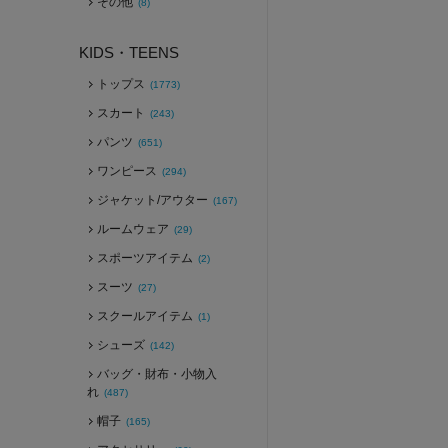
その他
(8)
KIDS・TEENS
トップス
(1773)
スカート
(243)
パンツ
(651)
ワンピース
(294)
ジャケット/アウター
(167)
ルームウェア
(29)
スポーツアイテム
(2)
スーツ
(27)
スクールアイテム
(1)
シューズ
(142)
バッグ・財布・小物入
れ
(487)
帽子
(165)