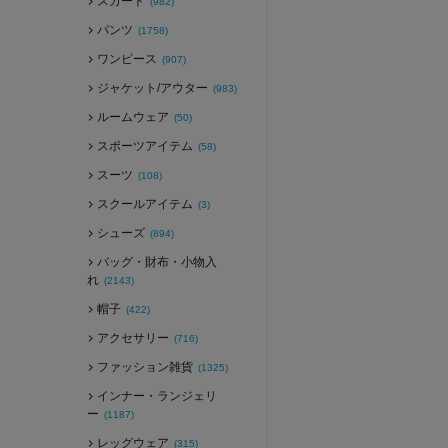
スカート
(982)
パンツ
(1758)
ワンピース
(907)
ジャケット/アウター
(983)
ルームウェア
(50)
スポーツアイテム
(58)
スーツ
(108)
スクールアイテム
(3)
シューズ
(894)
バッグ・財布・小物入
れ
(2143)
帽子
(422)
アクセサリー
(716)
ファッション雑貨
(1325)
インナー・ランジェリ
ー
(1187)
レッグウェア
(315)