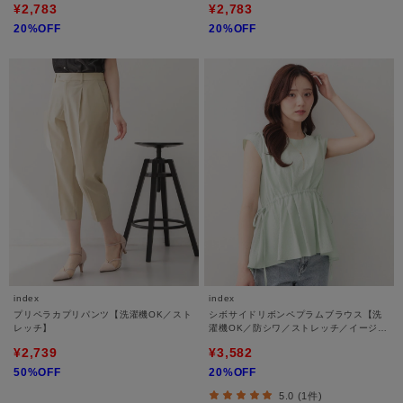
¥2,783
¥2,783
20%OFF
20%OFF
index
index
プリペラカプリパンツ【洗濯機OK／スト
シボサイドリボンペプラムブラウス【洗
レッチ】
濯機OK／防シワ／ストレッチ／イージー
アイロン】
¥2,739
¥3,582
50%OFF
20%OFF
5.0 (1件)