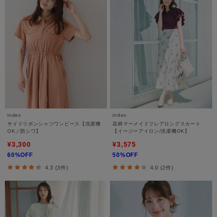
index
index
サイドリボンシャツワンピース【洗濯機
花柄マーメイドフレアロングスカート
OK／防シワ】
【イージーアイロン/洗濯機OK】
¥3,300
¥3,575
60%OFF
50%OFF
4.3 (3件)
4.0 (2件)