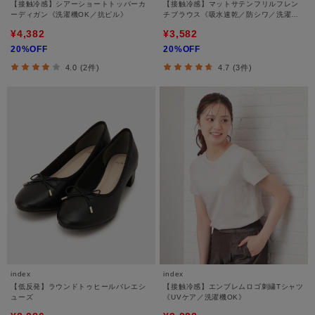
【接触冷感】シアーショートトッパーカ
【接触冷感】マットサテンフリルフレン
ーディガン《洗濯機OK／抗ピル》
チブラウス《吸水速乾／防シワ／洗濯機
OK》
¥4,382
¥3,582
20%OFF
20%OFF
4.0 (2件)
4.7 (3件)
index
index
【低反発】ラウンドトゥヒールバレエシ
【接触冷感】エンブレムロゴ刺繍Tシャツ
ューズ
《UVケア／洗濯機OK》