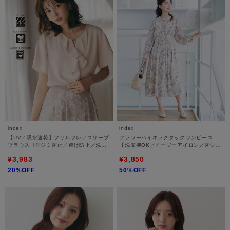
index
index
【UV／吸水速乾】フリルフレアスリーブ
フラワーハイネックタックワンピース
ブラウス《汗ジミ防止／透け防止／洗濯
【洗濯機OK／イージーアイロン／防シ
機OK》
ワ】
¥3,983
¥3,850
20%OFF
50%OFF