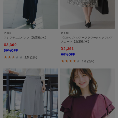
index
index
フレアデニムパンツ【洗濯機OK】
《XS~LL》シアーフラワータックフレア
スカート【洗濯機OK】
¥3,300
¥2,391
50%OFF
60%OFF
2.5 (2件)
4.0 (2件)