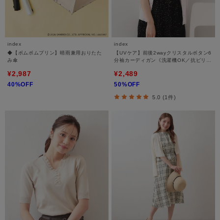
index
index
◆【ポムポムプリン】晴雨兼用おりたた
【UVケア】前後2wayクリスタルボタン6
み傘
分袖カーディガン《洗濯機OK／抗ピリン
グ》
¥2,987
¥2,489
40%OFF
50%OFF
5.0 (1件)