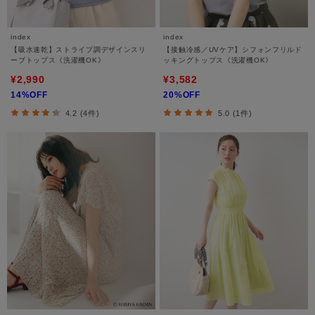
index
index
【吸水速乾】ストライプ調デザインスリ
【接触冷感／UVケア】シフォンフリルド
ーブトップス《洗濯機OK》
ッキングトップス《洗濯機OK》
¥2,990
¥3,582
14%OFF
20%OFF
4.2 (4件)
5.0 (1件)