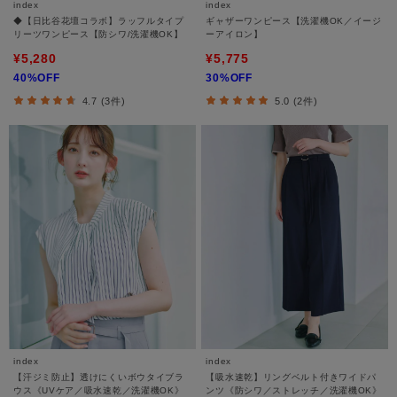
index
index
◆【日比谷花壇コラボ】ラッフルタイプ
ギャザーワンピース【洗濯機OK／イージ
リーツワンピース【防シワ/洗濯機OK】
ーアイロン】
¥5,280
¥5,775
40%OFF
30%OFF
4.7 (3件)
5.0 (2件)
index
index
【汗ジミ防止】透けにくいボウタイブラ
【吸水速乾】リングベルト付きワイドパ
ウス《UVケア／吸水速乾／洗濯機OK》
ンツ《防シワ／ストレッチ／洗濯機OK》