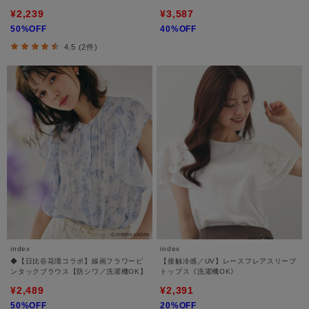
¥2,239
¥3,587
50%OFF
40%OFF
4.5 (2件)
index
index
◆【日比谷花壇コラボ】線画フラワーピ
【接触冷感／UV】レースフレアスリーブ
ンタックブラウス【防シワ／洗濯機OK】
トップス《洗濯機OK》
¥2,489
¥2,391
50%OFF
20%OFF