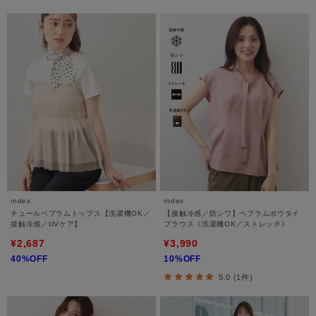
index
index
チュールペプラムトップス【洗濯機OK／
【接触冷感／防シワ】ペプラムボウタイ
接触冷感／UVケア】
ブラウス《洗濯機OK／ストレッチ》
¥2,687
¥3,990
40%OFF
10%OFF
5.0 (1件)