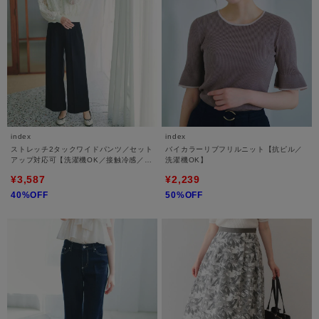
index
index
ストレッチ2タックワイドパンツ／セット
バイカラーリブフリルニット【抗ピル／
アップ対応可【洗濯機OK／接触冷感／吸
洗濯機OK】
水速乾／防シワ】
¥3,587
¥2,239
40%OFF
50%OFF