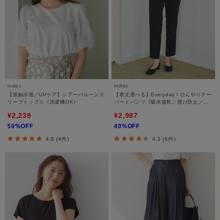
index
index
【接触冷感／UVケア】シアーバルーンス
【着丈選べる】Everyday！ひんやりテー
リーブトップス《洗濯機OK》
パードパンツ《吸水速乾／透け防止／洗
濯機OK／XS～LL／6col》
¥2,239
¥2,987
50%OFF
40%OFF
4.8 (4件)
4.3 (6件)