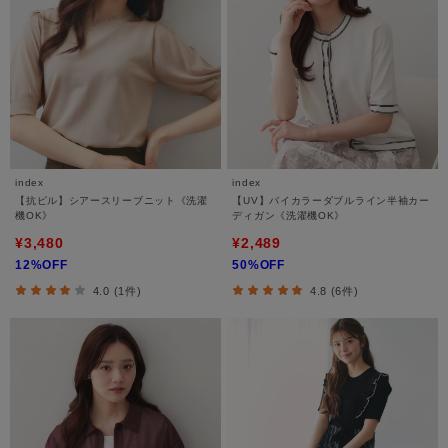
index
index
【抗ピル】シアースリーブニット《洗濯
【UV】バイカラーダブルライン半袖カー
機OK》
ディガン《洗濯機OK》
¥3,480
¥2,489
12%OFF
50%OFF
4.0 (1件)
4.8 (6件)