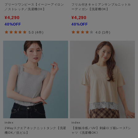
プリーツワンピース【イージーアイロン
フリル付きキャミアンサンブルニットカ
／ストレッチ／洗濯機OK】
ーディガン【洗濯機OK】
¥4,290
¥4,290
40%OFF
40%OFF
5.0 (4件)
4.0 (1件)
index
index
2Wayスクエアネックニットタンク【洗濯
【接触冷感／UV】刺繍ロゴ裾レースTシ
機OK／抗ピル】
ャツ《洗濯機OK》