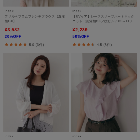
index
index
フリルペプラムフレンチブラウス【洗濯
【UVケア】レーススリーブハートネック
機OK】
ニット《洗濯機OK／抗ピル／XS～LL》
¥3,582
¥2,239
20%OFF
50%OFF
5.0 (3件)
4.5 (6件)
index
index