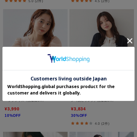
5.0 (2件)
4.5 (2件)
index
index
【接触冷感／防シワ】シャーリングスリ
【接触冷感】ビジューボタンカーディガ
ーブブラウス《洗濯機OK》
ン《抗ピリング／洗濯機OK》
¥3,990
¥3,834
10%OFF
30%OFF
4.0 (2件)