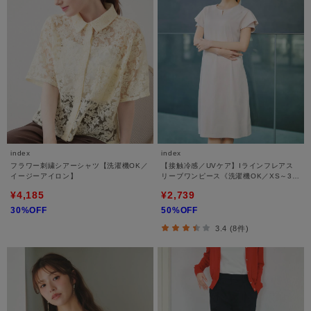
index
index
フラワー刺繍シアーシャツ【洗濯機OK／
【接触冷感／UVケア】Iラインフレアス
イージーアイロン】
リーブワンピース《洗濯機OK／XS～3L
／6col》
¥4,185
¥2,739
30%OFF
50%OFF
3.4 (8件)