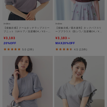
index
index
【接触冷感】クールタッチラップスリー
【接触冷感／吸水速乾】タックパフスリ
ブニット《UVケア／洗濯機OK／XS～3L
ーブブラウス《防シワ／洗濯機OK／XS
／9col》
～3L／8col》
¥3,183
¥3,183～
20%OFF
MAX20%OFF
5.0 (2件)
4.5 (13件)