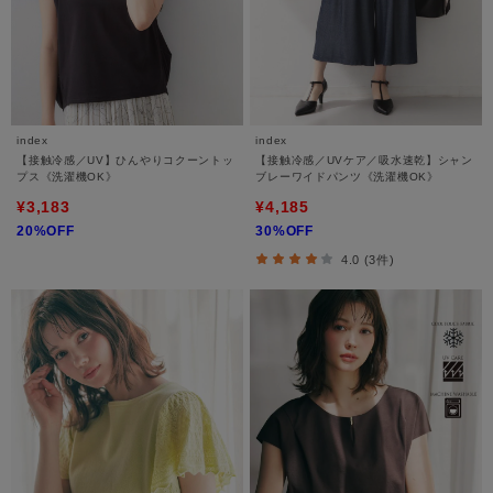
index
index
【接触冷感／UV】ひんやりコクーントッ
【接触冷感／UVケア／吸水速乾】シャン
プス《洗濯機OK》
ブレーワイドパンツ《洗濯機OK》
¥3,183
¥4,185
20%OFF
30%OFF
4.0 (3件)