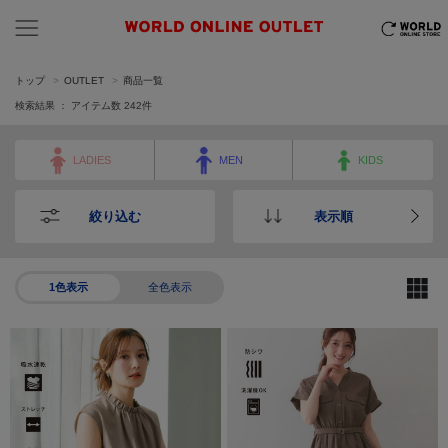
トップ
OUTLET
商品一覧
検索結果 ： アイテム数
242
件
LADIES
MEN
KIDS
絞り込む
表示順
1色表示
全色表示