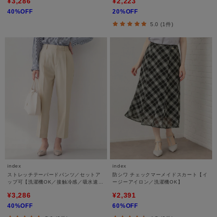
¥3,286
¥2,223
40%OFF
20%OFF
5.0 (1件)
index
index
ストレッチテーパードパンツ／セットア
防シワ チェックマーメイドスカート【イ
ップ可【洗濯機OK／接触冷感／吸水速乾
ージーアイロン／洗濯機OK】
／防シワ】《SS～LL》
¥3,286
¥2,391
40%OFF
60%OFF