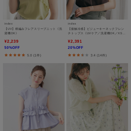
index
index
【UV】柄編みフレアスリーブニット《洗
【接触冷感】ビジューキーネックフレン
濯機OK》
チトップス《UVケア／洗濯機OK／XS～
3L／8col》
¥2,239
¥2,391
50%OFF
20%OFF
5.0 (1件)
3.4 (14件)