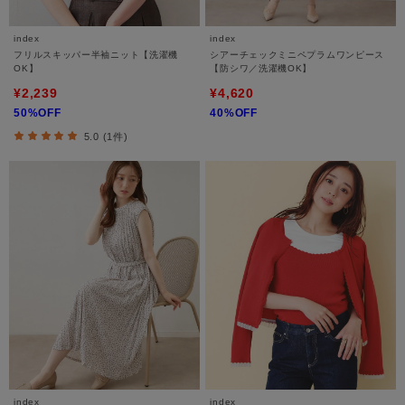
index
index
フリルスキッパー半袖ニット【洗濯機
シアーチェックミニペプラムワンピース
OK】
【防シワ／洗濯機OK】
¥2,239
¥4,620
50%OFF
40%OFF
5.0 (1件)
index
index