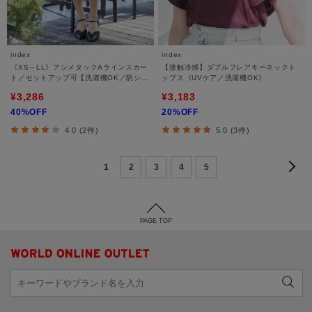
index
index
《XS～LL》アシメタックAラインスカー
【接触冷感】ダブルフレアキーネックト
ト／セットアップ可【洗濯機OK／防シ
ップス《UVケア／洗濯機OK》
ワ】
¥3,286
¥3,183
40%OFF
20%OFF
4.0 (2件)
5.0 (3件)
1
2
3
4
5
PAGE TOP