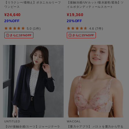
【リラクシー/着映え】ボタニカルリーフ
【接触冷感/UVカット/吸水速乾/遮熱】ツ
ワンピース
イルボタンディティールスカート
¥24,640
¥19,360
20%OFF
20%OFF
5.0 (1件)
4.6 (7件)
さらに10%OFF
さらに15%OFF
UNTITLED
WACOAL
【UV/接触冷感/スーツ】ジャージテーラ
【重力ケアブラ】 バストを重力から守る