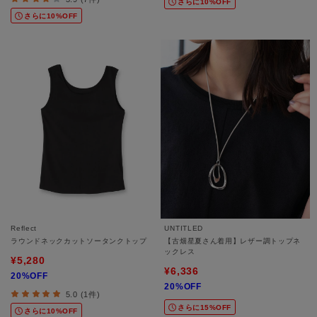
さらに10%OFF
さらに10%OFF
Reflect
UNTITLED
ラウンドネックカットソータンクトップ
【古畑星夏さん着用】レザー調トップネ
ックレス
¥5,280
¥6,336
20%OFF
20%OFF
5.0 (1件)
さらに15%OFF
さらに10%OFF