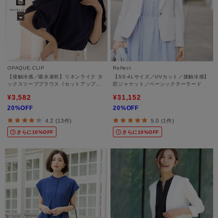
OPAQUE.CLIP
Reflect
【接触冷感／吸水速乾】リネンライク タ
【SS-4Lサイズ／UVカット／接触冷感】
ックスリーブブラウス《セットアップ対
匠ジャケット／ベーシックテーラード
応／洗濯機OK》
¥3,582
¥31,152
20%OFF
20%OFF
4.2 (13件)
5.0 (1件)
さらに10%OFF
さらに10%OFF