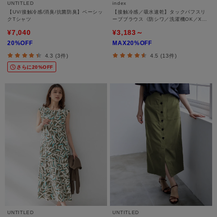
UNTITLED
index
【UV/接触冷感/消臭/抗菌防臭】ベーシッ
【接触冷感／吸水速乾】タックパフスリ
クTシャツ
ーブブラウス《防シワ／洗濯機OK／XS
～3L／8col》
¥7,040
¥3,183～
20%OFF
MAX20%OFF
4.3 (3件)
4.5 (13件)
さらに20%OFF
UNTITLED
UNTITLED