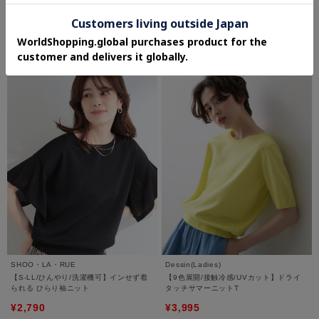
¥2,391
¥9,680
20%OFF
20%OFF
5.0 (4件)
さらに10%OFF
さらに10%OFF
SHOO・LA・RUE
Dessin(Ladies)
【S-LL/ひんやり/洗濯機可】インせず着
【9色展開/接触冷感/UVカット】ドライ
られる ひらり袖ニット
タッチサマーニットT
¥2,790
¥3,995