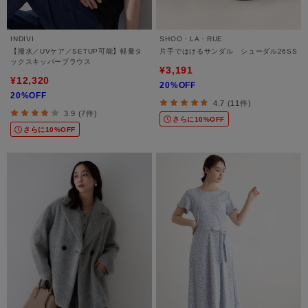
INDIVI
SHOO・LA・RUE
【撥水／UVケア／SETUP可能】軽量タ
片手ではけるサンダル シューダル26SS
ックスキッパーブラウス
¥3,191
¥12,320
20%OFF
20%OFF
4.7 (11件)
3.9 (7件)
さらに10%OFF
さらに10%OFF