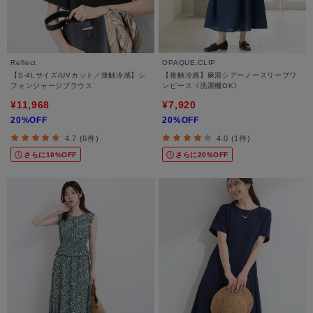
Reflect
OPAQUE.CLIP
【S-4Lサイズ/UVカット／接触冷感】シ
【接触冷感】麻混シアーノースリーブワ
フォンジャージブラウス
ンピース《洗濯機OK》
¥11,968
¥7,920
20%OFF
20%OFF
4.7 (6件)
4.0 (1件)
さらに10%OFF
さらに20%OFF