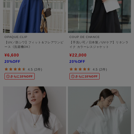
OPAQUE.CLIP
COUP DE CHANCE
【UV／防シワ】フィット＆フレアワンピ
【手洗い可／日本製／UVケア】リネンラ
ース《洗濯機OK》
イク カラーレスジャケット
¥6,600
¥22,000
20%OFF
20%OFF
4.5 (2件)
4.5 (2件)
さらに10%OFF
さらに10%OFF