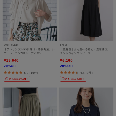
UNTITLED
grove
【アンサンブル可/日除け・冷房対策】シ
【低身長さんも選べる着丈・洗濯機◎】
アーレーヨンZIPカーディガン
テントラインワンピース
¥13,640
¥6,160
20%OFF
20%OFF
5.0 (19件)
4.5 (2件)
さらに10%OFF
さらに10%OFF