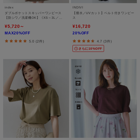
index
INDIVI
ダブルポケットスキッパーワンピース
【撥水／UVカット】ベルト付きワンピー
【防シワ／洗濯機OK】《XS～3L／
ス
6col》
¥5,720～
¥16,720
MAX20%OFF
20%OFF
5.0 (2件)
4.7 (3件)
さらに10%OFF