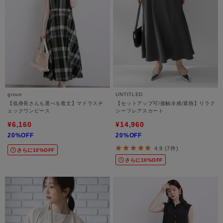
grove
UNTITLED
【低身長さんも選べる着丈】マドラスチ
【セットアップ可/接触冷感/遮熱】リラク
ェックワンピース
シーフレアスカート
¥6,160
¥14,960
20%OFF
20%OFF
4.9 (7件)
さらに10%OFF
さらに10%OFF