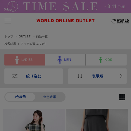
トップ
OUTLET
商品一覧
検索結果 ： アイテム数
1723
件
LADIES
MEN
KIDS
絞り込む
表示順
1色表示
全色表示