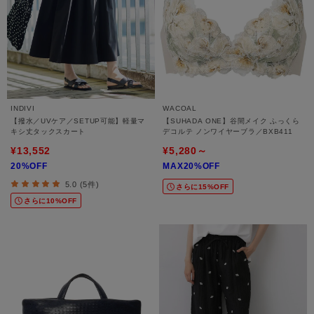
INDIVI
WACOAL
【撥水／UVケア／SETUP可能】軽量マ
【SUHADA ONE】谷間メイク ふっくら
キシ丈タックスカート
デコルテ ノンワイヤーブラ／BXB411
¥13,552
¥5,280～
20%OFF
MAX20%OFF
5.0 (5件)
さらに15%OFF
さらに10%OFF