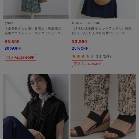
grove
SHOO・LA・RUE
【低身長さんも選べる着丈・洗濯機◎】
【S-LL/洗濯機可/セットアップ可】軽凛
花柄ウエストシャーリングワンピース
(かろりん) ひんやり切替ワンピース
¥6,600
¥3,990
20%OFF
20%OFF
3.5 (2件)
さらに10%OFF
さらに10%OFF