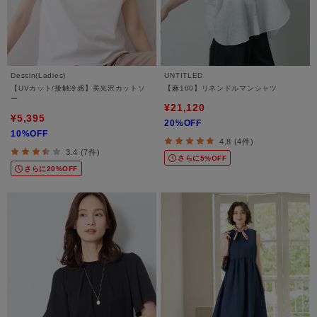
Dessin(Ladies)
UNTITLED
【UVカット/接触冷感】美光沢カットソ
【麻100】リネンドルマンシャツ
ー
¥21,120
¥5,395
20%OFF
10%OFF
4.8 (4件)
3.4 (7件)
さらに5%OFF
さらに20%OFF