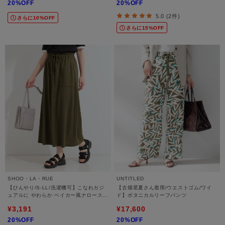
20%OFF
20%OFF
5.0 (2件)
さらに10%OFF
さらに15%OFF
SHOO・LA・RUE
UNTITLED
【ひんやり/S-LL/洗濯機可】こなれカジ
【古畑星夏さん着用/ウエストゴム/ワイ
ュアルに やわらか ベイカー風ナロースカ
ド】ボタニカルリーフパンツ
ート
¥3,191
¥17,600
20%OFF
20%OFF