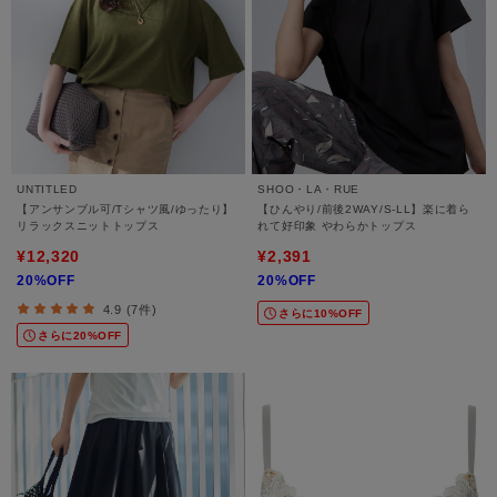
UNTITLED
SHOO・LA・RUE
【アンサンブル可/Tシャツ風/ゆったり】
【ひんやり/前後2WAY/S-LL】楽に着ら
リラックスニットトップス
れて好印象 やわらかトップス
¥12,320
¥2,391
20%OFF
20%OFF
4.9 (7件)
さらに10%OFF
さらに20%OFF