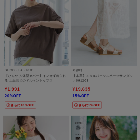
SHOO・LA・RUE
卑弥呼
【ひんやり/体型カバー】インせず着られ
【本革】メタルパーツスポーツサンダル
る 上品見えのドルマントップス
／661203
¥1,991
¥19,635
20%OFF
15%OFF
さらに10%OFF
さらに5%OFF