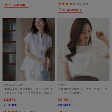
4.5 (4件)
さらに20%OFF
さらに20%OFF
OPAQUE.CLIP
index
【接触冷感／吸水速乾】リネンライク タ
【接触冷感／UV】レースフレアスリーブ
ックフレンチスリーブブラウス《洗濯機
トップス《洗濯機OK》
OK》
¥3,983
¥2,391
20%OFF
20%OFF
3.9 (7件)