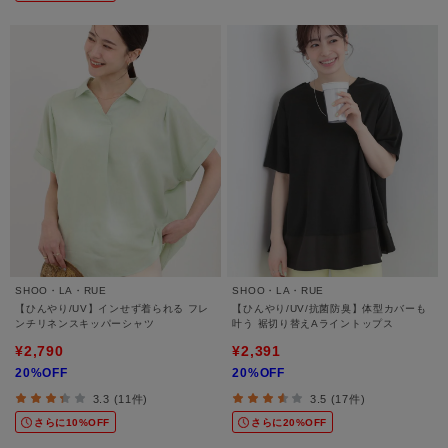
SHOO・LA・RUE
SHOO・LA・RUE
【ひんやり/UV】インせず着られる フレ
【ひんやり/UV/抗菌防臭】体型カバーも
ンチリネンスキッパーシャツ
叶う 裾切り替えAライントップス
¥2,790
¥2,391
20%OFF
20%OFF
3.3 (11件)
3.5 (17件)
さらに10%OFF
さらに20%OFF