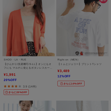
SHOO・LA・RUE
Right-on（MEN）
【ひんやり/洗濯機可/S-LL】オンにもオ
【トムとジェリー】プリントTシャツ
フにも マルチに使えるボタンレスカーデ
¥3,489
ィガン
¥1,991
12%OFF
20%OFF
さらに10%OFF
3.9 (14件)
さらに20%OFF