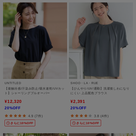
UNTITLED
SHOO・LA・RUE
【接触冷感/汗染み防止/吸水速乾/UVカッ
【ひんやり/UV/通勤】洗濯後しわになり
ト】シャーリングプルオーバー
にくい 上品配色ブラウス
¥12,320
¥2,391
20%OFF
20%OFF
4.9 (7件)
3.8 (4件)
さらに10%OFF
さらに10%OFF