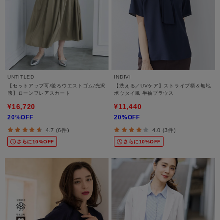
UNTITLED
INDIVI
【セットアップ可/後ろウエストゴム/光沢
【洗える／UVケア】ストライプ柄＆無地
感】ローンフレアスカート
ボウタイ風 半袖ブラウス
¥16,720
¥11,440
20%OFF
20%OFF
4.7 (6件)
4.0 (3件)
さらに10%OFF
さらに10%OFF