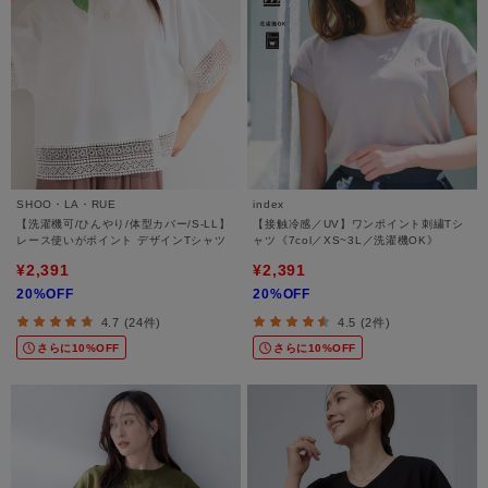
SHOO・LA・RUE
index
【洗濯機可/ひんやり/体型カバー/S-LL】
【接触冷感／UV】ワンポイント刺繍Tシ
レース使いがポイント デザインTシャツ
ャツ《7col／XS~3L／洗濯機OK》
¥2,391
¥2,391
20%OFF
20%OFF
4.7 (24件)
4.5 (2件)
さらに10%OFF
さらに10%OFF