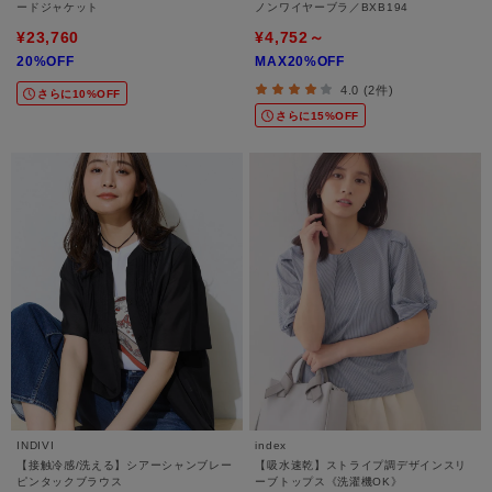
ードジャケット
ノンワイヤーブラ／BXB194
¥23,760
¥4,752～
20%OFF
MAX20%OFF
4.0 (2件)
さらに10%OFF
さらに15%OFF
INDIVI
index
【接触冷感/洗える】シアーシャンブレー
【吸水速乾】ストライプ調デザインスリ
ピンタックブラウス
ーブトップス《洗濯機OK》