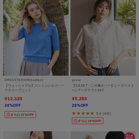
DRESSTERIOR(Ladies)
grove
【ウォッシャブル】コットンシルクハー
【2点SET・二の腕カバー】レースベスト
フスリーブニット
×シアーブラウスSET
¥12,320
¥5,280
20%OFF
20%OFF
5.0 (4件)
さらに15%OFF
さらに10%OFF