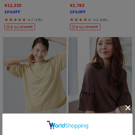
¥12,320
¥2,783
20%OFF
20%OFF
4.7 (7件)
4.2 (4件)
さらに10%OFF
さらに10%OFF
SHOO・LA・RUE
COUP DE CHANCE
【2点セット／洗濯機可／S-LL】インせ
【5分袖／日本製／接触冷感】異素材ドッ
ず着られる ネックレス付き5分袖Ｔシャ
キングカットソー
ツ