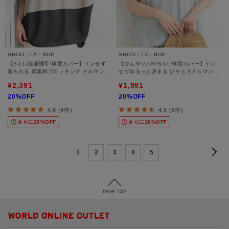
SHOO・LA・RUE
SHOO・LA・RUE
【S-LL/洗濯機可/体型カバー】インせず
【ひんやり/UV/S-LL/体型カバー】イン
着られる 異素材ブロッキング ドルマンＴ
せずゆるっと決まる ひやとろドルマンT
シャツ
シャツ
¥2,391
¥1,991
20%OFF
20%OFF
4.8 (4件)
4.5 (6件)
さらに20%OFF
さらに10%OFF
1
2
3
4
5
PAGE TOP