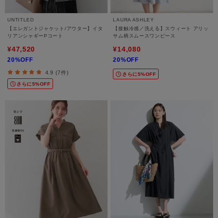
UNTITLED
LAURA ASHLEY
【エレガントジャケット/アウター】イタ
【接触冷感／洗える】スウィート アリッ
リアンシャギーPコート
サム柄スムースワンピース
¥47,520
¥14,080
20%OFF
20%OFF
4.9 (7件)
さらに5%OFF
さらに5%OFF