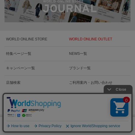
WORLD ONLINE STORE
WORLD ONLINE OUTLET
特集ページ一覧
NEWS一覧
キャンペーン一覧
ブランド一覧
店舗検索
ご利用案内・お問い合わせ
絞り込む
0
WORLD GROUP RECRUIT
メニュー
スナップ
探す
お気に入り
カート
新卒採用情報
新卒