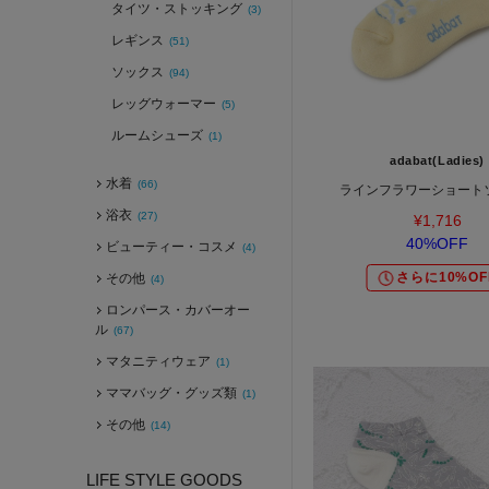
タイツ・ストッキング
(3)
レギンス
(51)
ソックス
(94)
レッグウォーマー
(5)
ルームシューズ
(1)
adabat(Ladies)
水着
(66)
ラインフラワーショート
浴衣
(27)
¥1,716
40%OFF
ビューティー・コスメ
(4)
さらに10%OF
その他
(4)
ロンパース・カバーオー
ル
(67)
マタニティウェア
(1)
ママバッグ・グッズ類
(1)
その他
(14)
LIFE STYLE GOODS