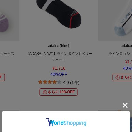
adabat(Men)
adaba
トソックス
【ADABAT NAVY】ラインポイントベリー
ラインロゴシ
ショート
¥1,
¥1,716
40%
40%OFF
F
さらに
4.0 (1件)
さらに10%OFF