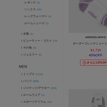
レギンス
(4)
ソックス
(48)
レッグウォーマー
(5)
ルームシューズ
(1)
水着
(1)
adabat(Ladies)
ビューティー・コスメ
(74)
ボーダーフレンチショー
その他
(3)
¥1,716
ジュエリー
(2)
40%OFF
さらに10%OF
MEN
トップス
(1124)
パンツ
(380)
ジャケット/アウター
(234)
ルームウェア
(1)
スポーツアイテム
(10)