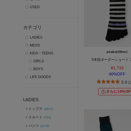
USED
カテゴリ
LADIES
MENS
adabat(Men)
KIDS・TEENS
5本指ボーダーショート
GIRLS
¥1,716
BOYS
40%OFF
LIFE GOODS
5.0 
さらに10%OF
LADIES
トップス
(3917)
スカート
(753)
パンツ
(1172)