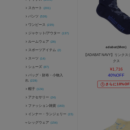
スカート
(201)
パンツ
(526)
ワンピース
(235)
ジャケット/アウター
(137)
ルームウェア
(26)
adabat(Men)
スポーツアイテム
(2)
【ADABAT NAVY】リンク
スーツ
(14)
クス
シューズ
(87)
¥1,716
40%OFF
バッグ・財布・小物入
れ
(228)
さらに10%OF
帽子
(124)
アクセサリー
(24)
ファッション雑貨
(163)
インナー・ランジェリー
(15)
レッグウェア
(154)