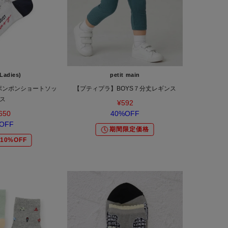
Ladies)
petit main
Y】ポンポンショートソッ
【プティプラ】BOYS７分丈レギンス
ス
¥592
650
40%OFF
OFF
期間限定価格
10%OFF