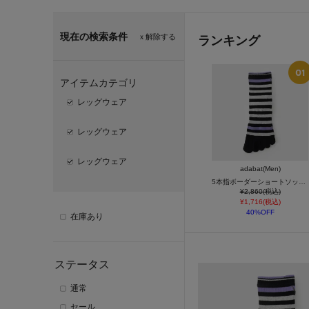
現在の検索条件
ｘ解除する
ランキング
アイテムカテゴリ
レッグウェア
レッグウェア
レッグウェア
adabat(Men)
5本指ボーダーショートソックス
¥2,860(税込)
¥1,716(税込)
40%OFF
在庫あり
ステータス
通常
セール