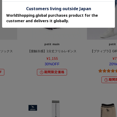
petit main
petit
トソックス
【接触冷感】1分丈フリルレギンス
【プティプラ】GIR
¥1,155
¥7
30%OFF
20%
F
期間限定価格
期間