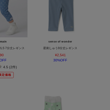
 main
sense of wonder
LS 7分丈レギンス
星刺しゅう9分丈レギンス
90
¥2,541
OFF
30%OFF
4.5 (2件)
限定価格