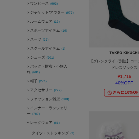
ワンピース
(663)
ジャケット/アウター
(676)
ルームウェア
(16)
スポーツアイテム
(16)
スーツ
(52)
スクールアイテム
(1)
TAKEO KIKUCHI
シューズ
(501)
【グレンクライド別注】コー
バッグ・財布・小物入
ドレスソックス
れ
(681)
¥1,716
帽子
(274)
40%OFF
アクセサリー
(222)
さらに10%OF
ファッション雑貨
(288)
インナー・ランジェリ
ー
(767)
レッグウェア
(61)
タイツ・ストッキング
(3)