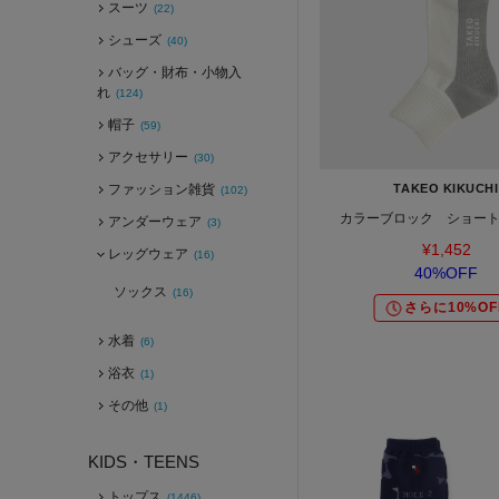
スーツ
(22)
シューズ
(40)
バッグ・財布・小物入
れ
(124)
帽子
(59)
アクセサリー
(30)
ファッション雑貨
TAKEO KIKUCHI
(102)
カラーブロック ショー
アンダーウェア
(3)
¥1,452
レッグウェア
(16)
40%OFF
ソックス
(16)
さらに10%OF
水着
(6)
浴衣
(1)
その他
(1)
KIDS・TEENS
トップス
(1446)