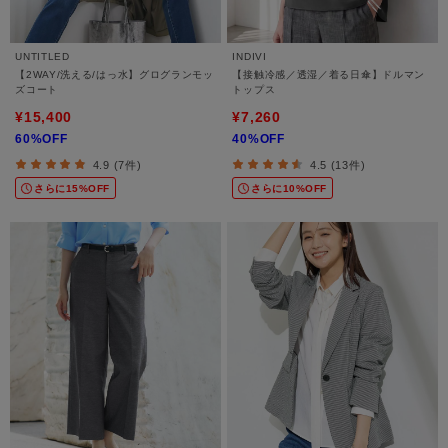
UNTITLED
INDIVI
【2WAY/洗える/はっ水】グログランモッ
【接触冷感／透湿／着る日傘】ドルマン
ズコート
トップス
¥15,400
¥7,260
60%OFF
40%OFF
4.9 (7件)
4.5 (13件)
さらに15%OFF
さらに10%OFF