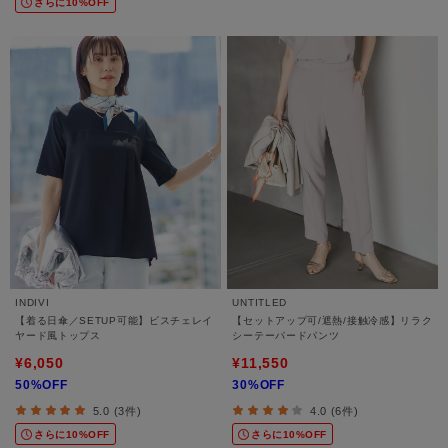
さらに10%OFF
INDIVI
UNTITLED
【着る日傘／SETUP可能】ビスチェレイ
【セットアップ可/遮熱/接触冷感】リラク
ヤード風トップス
シーテーパードパンツ
¥6,050
¥11,550
50%OFF
30%OFF
5.0 (3件)
4.0 (6件)
さらに10%OFF
さらに10%OFF