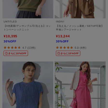
UNTITLED
INDIVI
【9色展開/アンサンブル可/洗える】コッ
【洗える／メッシュ素材／SETUP可能】
トンベーシックニット
半袖シアージャケット
¥10,395
¥13,244
30%OFF
30%OFF
4.7 (13件)
5.0 (4件)
さらに10%OFF
さらに10%OFF