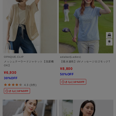
OPAQUE.CLIP
adabat(Ladies)
メッシュテーラードジャケット【洗濯機
【吸水速乾】UVメッセージロゴモックT
OK】
¥8,800
¥6,930
50%OFF
30%OFF
さらに10%OFF
4.3 (3件)
さらに10%OFF