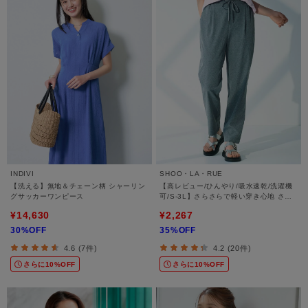
INDIVI
SHOO・LA・RUE
【洗える】無地＆チェーン柄 シャーリン
【高レビュー/ひんやり/吸水速乾/洗濯機
グサッカーワンピース
可/S-3L】さらさらで軽い穿き心地 さら
かるイージーパンツ
¥14,630
¥2,267
30%OFF
35%OFF
4.6 (7件)
4.2 (20件)
さらに10%OFF
さらに10%OFF