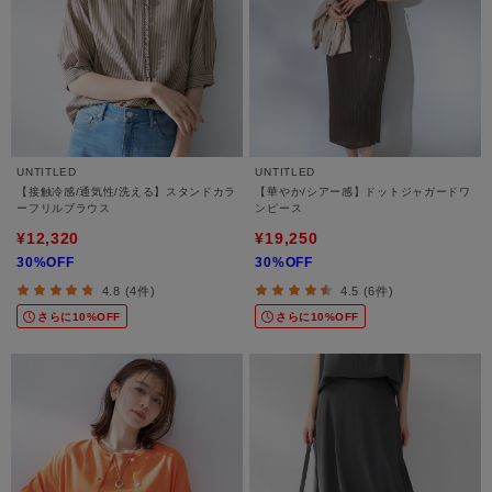
UNTITLED
UNTITLED
【接触冷感/通気性/洗える】スタンドカラ
【華やか/シアー感】ドットジャガードワ
ーフリルブラウス
ンピース
¥12,320
¥19,250
30%OFF
30%OFF
4.8 (4件)
4.5 (6件)
さらに10%OFF
さらに10%OFF