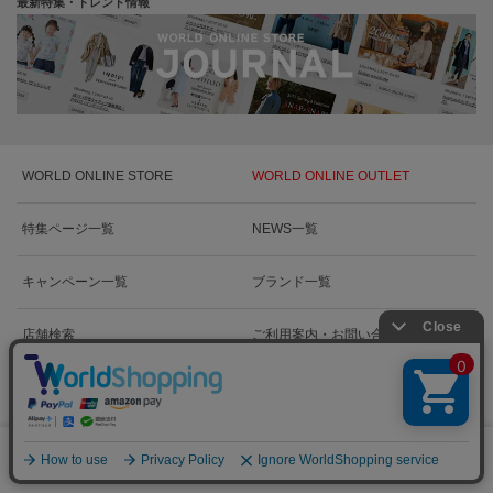
最新特集・トレンド情報
WORLD ONLINE STORE
WORLD ONLINE OUTLET
特集ページ一覧
NEWS一覧
キャンペーン一覧
ブランド一覧
店舗検索
ご利用案内・お問い合わせ
絞り込む
0
メニュー
スナップ
探す
お気に入り
カート
WORLD GROUP RECRUIT