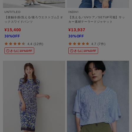
UNTITLED
INDIVI
【接触冷感/洗える/後ろウエストゴム】オ
【洗える／UVケア／SETUP可能】サッ
ックスワイドパンツ
カー素材テーラードジャケット
¥15,400
¥13,937
30%OFF
30%OFF
4.4 (12件)
4.7 (7件)
さらに10%OFF
さらに10%OFF