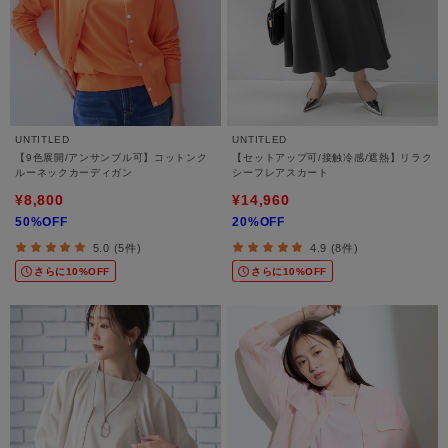
UNTITLED
UNTITLED
【9色展開/アンサンブル可】コットンク
【セットアップ可/接触冷感/遮熱】リラク
ルーネックカーディガン
シーフレアスカート
¥8,800
¥14,960
50%OFF
20%OFF
5.0 (5件)
4.9 (8件)
さらに10%OFF
さらに10%OFF