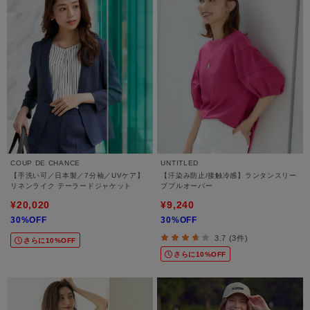
COUP DE CHANCE
UNTITLED
【手洗い可／日本製／7分袖／UVケア】
【汗染み防止/接触冷感】ランタンスリー
リネンライク テーラードジャケット
ブプルオーバー
¥20,020
¥9,240
30%OFF
30%OFF
3.7 (3件)
さらに10%OFF
さらに10%OFF