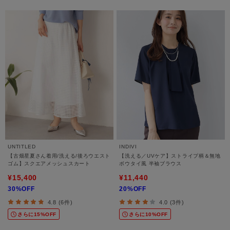
UNTITLED
INDIVI
【古畑星夏さん着用/洗える/後ろウエスト
【洗える／UVケア】ストライプ柄＆無地
ゴム】スクエアメッシュスカート
ボウタイ風 半袖ブラウス
¥15,400
¥11,440
30%OFF
20%OFF
4.8 (6件)
4.0 (3件)
さらに15%OFF
さらに10%OFF