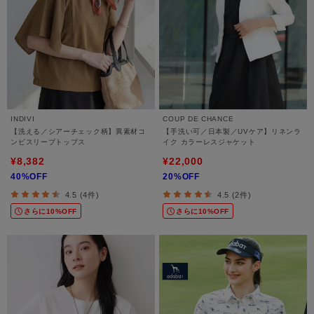
INDIVI
COUP DE CHANCE
【洗える／シアーチェック柄】異素材コ
【手洗い可／日本製／UVケア】リネンラ
ンビスリーブトップス
イク カラーレスジャケット
¥8,382
¥22,000
40%OFF
20%OFF
4.5 (4件)
4.5 (2件)
さらに10%OFF
さらに10%OFF