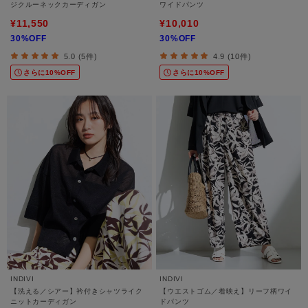
ジクルーネックカーディガン
ワイドパンツ
¥11,550
¥10,010
30%OFF
30%OFF
5.0 (5件)
4.9 (10件)
さらに10%OFF
さらに10%OFF
INDIVI
INDIVI
【洗える／シアー】衿付きシャツライク
【ウエストゴム／着映え】リーフ柄ワイ
ニットカーディガン
ドパンツ