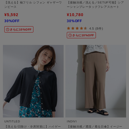
【洗える】袖フリル シフォン ギャザーワ
【接触冷感／洗える／SETUP可能】シア
ンピース
ーシャンブレータックフレアスカート
¥5,592
¥10,780
30%OFF
30%OFF
4.5 (8件)
さらに10%OFF
さらに10%OFF
UNTITLED
INDIVI
【洗える/日除け・冷房対策に】ハイゲー
【接触冷感／透湿／着る日傘】イージー