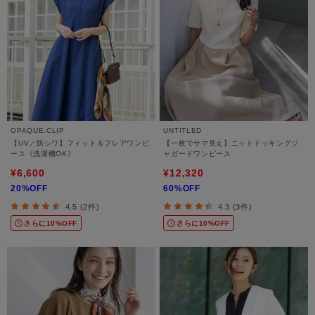
OPAQUE.CLIP
UNTITLED
【UV／防シワ】フィット＆フレアワンピ
【一枚でサマ見え】ニットドッキングジ
ース《洗濯機OK》
ャガードワンピース
¥6,600
¥12,320
20%OFF
60%OFF
4.5 (2件)
4.3 (3件)
さらに10%OFF
さらに10%OFF