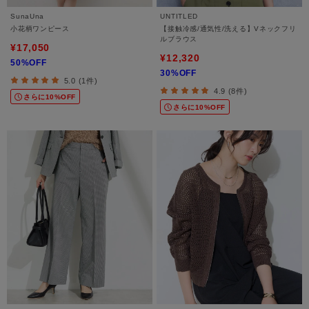
SunaUna
UNTITLED
小花柄ワンピース
【接触冷感/通気性/洗える】Vネックフリ
ルブラウス
¥17,050
¥12,320
50%OFF
30%OFF
5.0 (1件)
4.9 (8件)
さらに10%OFF
さらに10%OFF