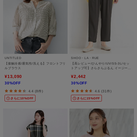
UNTITLED
SHOO・LA・RUE
【接触冷感/通気性/洗える】フロントフリ
【高レビュー/ひんやり/UV/SS-3L/セッ
ルブラウス
トアップ可】さらさらぷるん イージーテ
ーパードパンツ
¥13,090
¥2,442
30%OFF
30%OFF
4.4 (8件)
4.6 (31件)
さらに10%OFF
さらに15%OFF