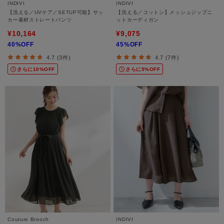
INDIVI
INDIVI
【洗える／UVケア／SETUP可能】サッ
【洗える／コットン】メッシュジップニ
カー素材ストレートパンツ
ットカーディガン
¥10,164
¥9,075
40%OFF
45%OFF
4.7 (3件)
4.7 (7件)
さらに10%OFF
さらに5%OFF
Couture Brooch
INDIVI