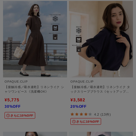
OPAQUE.CLIP
OPAQUE.CLIP
【接触冷感／吸水速乾】リネンライク シ
【接触冷感／吸水速乾】リネンライク タ
ャツワンピース《洗濯機OK》
ックスリーブブラウス《セットアップ対
応／洗濯機OK》
¥5,775
¥3,582
30%OFF
20%OFF
4.2 (13件)
さらに10%OFF
さらに10%OFF