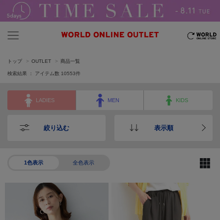
トップ
OUTLET
商品一覧
検索結果 ： アイテム数
10553
件
LADIES
MEN
KIDS
絞り込む
表示順
1色表示
全色表示