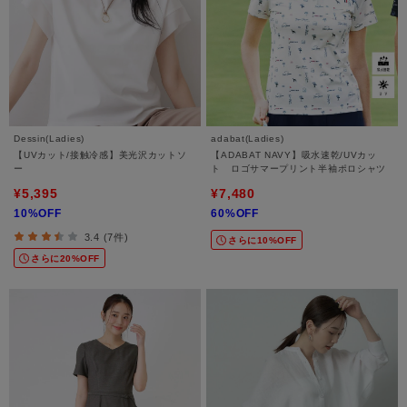
Dessin(Ladies)
adabat(Ladies)
【UVカット/接触冷感】美光沢カットソ
【ADABAT NAVY】吸水速乾/UVカッ
ー
ト ロゴサマープリント半袖ポロシャツ
¥5,395
¥7,480
10%OFF
60%OFF
3.4 (7件)
さらに10%OFF
さらに20%OFF