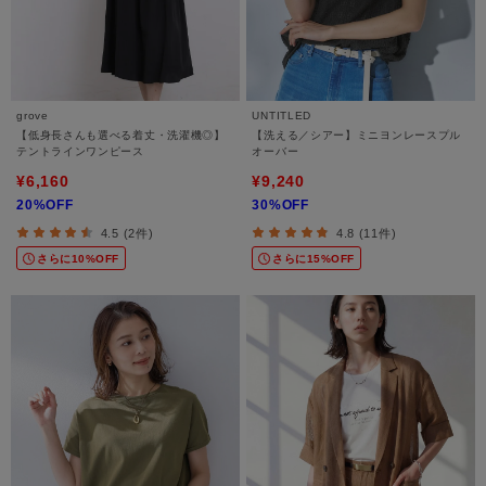
grove
UNTITLED
【低身長さんも選べる着丈・洗濯機◎】
【洗える／シアー】ミニヨンレースプル
テントラインワンピース
オーバー
¥6,160
¥9,240
20%OFF
30%OFF
4.5 (2件)
4.8 (11件)
さらに10%OFF
さらに15%OFF