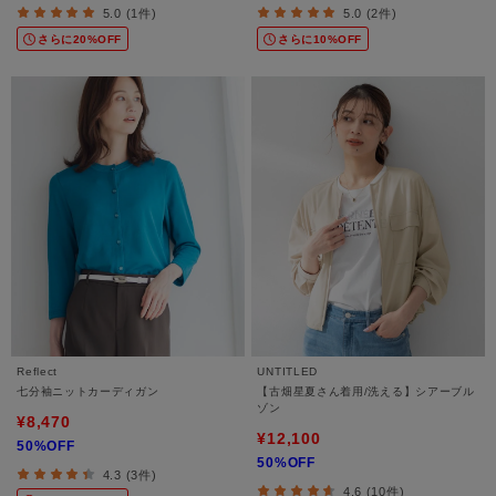
5.0 (1件)
5.0 (2件)
さらに20%OFF
さらに10%OFF
Reflect
UNTITLED
七分袖ニットカーディガン
【古畑星夏さん着用/洗える】シアーブル
ゾン
¥8,470
¥12,100
50%OFF
50%OFF
4.3 (3件)
4.6 (10件)