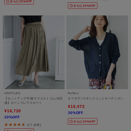
さらに10%OFF
さらに15%OFF
UNTITLED
Reflect
【セットアップ可/後ろウエストゴム/光沢
オフボディVネックニットカーディガン
感】ローンフレアスカート
¥10,472
¥16,720
30%OFF
20%OFF
さらに10%OFF
4.7 (6件)