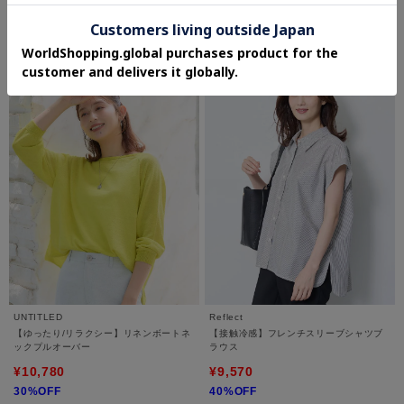
¥14,850
¥11,550
50%OFF
30%OFF
さらに20%OFF
さらに15%OFF
UNTITLED
Reflect
【ゆったり/リラクシー】リネンボートネ
【接触冷感】フレンチスリーブシャツブ
ックプルオーバー
ラウス
¥10,780
¥9,570
30%OFF
40%OFF