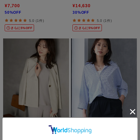
¥7,700
¥14,630
50%OFF
30%OFF
5.0 (1件)
5.0 (1件)
さらに5%OFF
さらに5%OFF
UNTITLED
UNTITLED
【さらりと快適/セットアップ可/UV/接触
【接触冷感/吸水速乾/UVカット】ドルマ
冷感】スラブカラーレスジャケット
ンスリーブシャツ