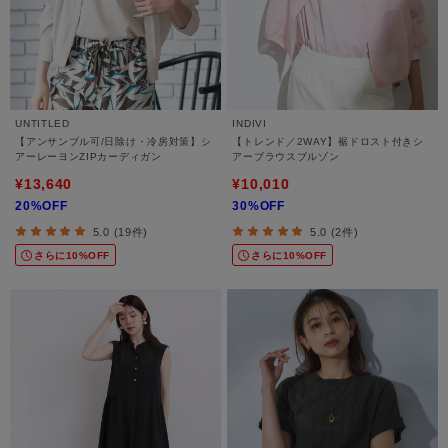
UNTITLED
INDIVI
【アンサンブル可/日除け・冷房対策】シ
【トレンド／2WAY】裾ドロスト付きシ
アーレーヨンZIPカーディガン
アーブラウスブルゾン
¥13,640
¥10,010
20%OFF
30%OFF
5.0 (19件)
5.0 (2件)
さらに10%OFF
さらに10%OFF