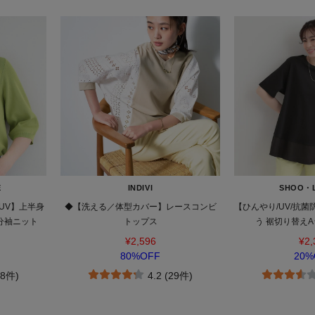
E
INDIVI
SHOO・
/UV】上半身
◆【洗える／体型カバー】レースコンビ
【ひんやり/UV/抗
分袖ニット
トップス
う 裾切り替え
¥2,596
¥2,
80%OFF
20%
18件)
4.2 (29件)