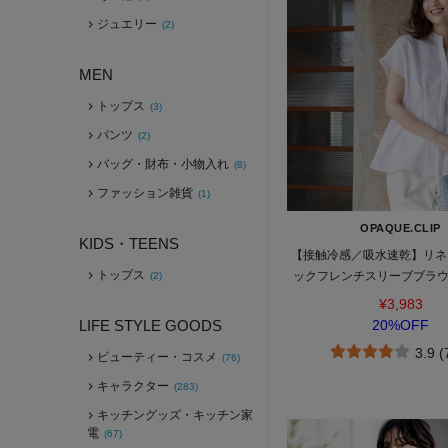
ジュエリー
(2)
MEN
トップス
(3)
パンツ
(2)
バッグ・財布・小物入れ
(8)
ファッション雑貨
(1)
OPAQUE.CLIP
KIDS・TEENS
【接触冷感／吸水速乾】リネ
トップス
ックフレンチスリーブブラ
(2)
OK》
¥3,983
LIFE STYLE GOODS
20%OFF
3.9 
ビューティー・コスメ
(76)
キャラクター
(283)
キッチングッズ・キッチン家
電
(67)