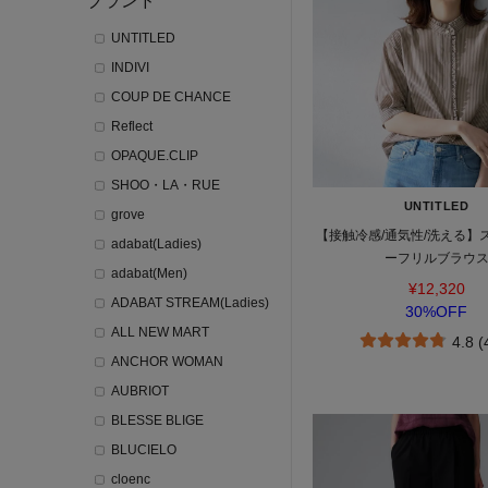
ブランド
UNTITLED
INDIVI
COUP DE CHANCE
Reflect
OPAQUE.CLIP
SHOO・LA・RUE
UNTITLED
grove
【接触冷感/通気性/洗える】
adabat(Ladies)
ーフリルブラウ
adabat(Men)
¥12,320
ADABAT STREAM(Ladies)
30%OFF
ALL NEW MART
4.8 
ANCHOR WOMAN
AUBRIOT
BLESSE BLIGE
BLUCIELO
cloenc