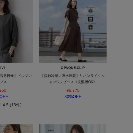
IVI
OPAQUE.CLIP
着る日傘】ドルマン
【接触冷感／吸水速乾】リネンライク シ
プス
ャツワンピース《洗濯機OK》
260
¥5,775
OFF
30%OFF
4.5 (13件)