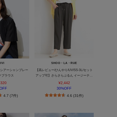
IVI
SHOO・LA・RUE
】シアーシャンブレー
【高レビュー/ひんやり/UV/SS-3L/セット
クブラウス
アップ可】さらさらぷるん イージーテー
パードパンツ
,320
¥2,442
OFF
30%OFF
4.7 (7件)
4.6 (31件)