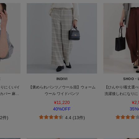
E
INDIVI
SHOO・
りにくい/イ
【褒められパンツ／ウール混】ウォーム
【ひんやり/着丈選べ
カバー 麻調
ウール ワイドパンツ
洗濯後しわになりに
ス
ン
¥11,220
¥2,
40%OFF
35%
22件)
4.4 (13件)