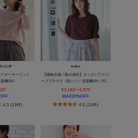
E.CLIP
index
ックガーターニット
【接触冷感／吸水速乾】タックパフスリ
洗濯機OK》
ーブブラウス《防シワ／洗濯機OK／XS～
3L／8col》
687
¥3,183〜3,979
OFF
MAX20%OFF
4.3 (13件)
4.5 (13件)