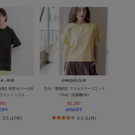
LA・RUE
OPAQUE.CLIP
菌防臭】体型カバーも叶
【UV／遮熱性】フリルスリーブニット
Aライントップス
《7col／洗濯機OK》
391
¥2,387
OFF
40%OFF
3.5 (17件)
4.3 (11件)