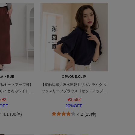
LA・RUE
OPAQUE.CLIP
る/セットアップ可】
【接触冷感／吸水速乾】リネンライク タ
くい とろみワイドパ
ックスリーブブラウス《セットアップ対
ツ
応／洗濯機OK》
592
¥3,582
OFF
20%OFF
4.1 (30件)
4.2 (13件)