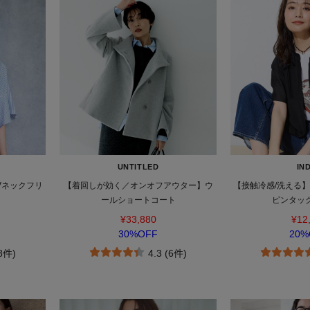
UNTITLED
IND
Vネックフリ
【着回しが効く／オンオフアウター】ウ
【接触冷感/洗える
ールショートコート
ピンタッ
¥33,880
¥12
30%OFF
20%
(8件)
4.3 (6件)