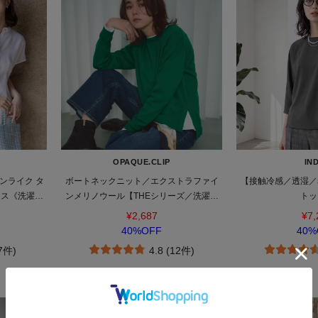
OPAQUE.CLIP
IND
ンライク タ
ボートネックニット／エクストラファイ
【接触冷感／透湿／
ウス《洗濯機
ンメリノウール【THEシリーズ／洗濯機
トッ
OK】
¥2,687
¥7,
40%OFF
40%
(7件)
4.8 (12件)