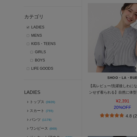
カテゴリ
LADIES
MENS
KIDS・TEENS
GIRLS
BOYS
LIFE GOODS
SHOO・LA・RU
【高レビュー/洗濯後しわにな
LADIES
ンせず着られる】自然に体型
ペプラムブラウ
¥2,391
トップス
(3926)
20%OFF
スカート
(755)
4.8 (
パンツ
(1178)
ワンピース
(669)