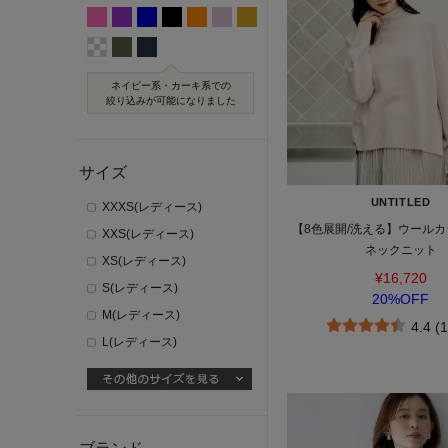
ネイビー系・カーキ系での
絞り込みが可能になりました
サイズ
UNTITLED
XXXS(レディース)
【8色展開/洗える】ウールカ
XXS(レディース)
ネックニット
XS(レディース)
¥16,720
S(レディース)
20%OFF
M(レディース)
4.4 (
L(レディース)