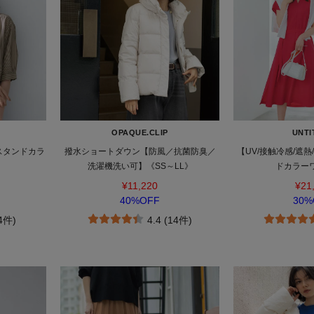
OPAQUE.CLIP
UNTI
スタンドカラ
撥水ショートダウン【防風／抗菌防臭／
【UV/接触冷感/遮
ス
洗濯機洗い可】《SS～LL》
ドカラー
¥11,220
¥21
40%OFF
30%
(4件)
4.4 (14件)