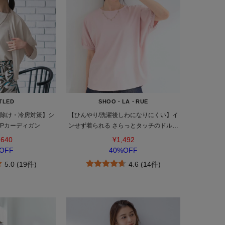
TLED
SHOO・LA・RUE
日除け・冷房対策】シ
【ひんやり/洗濯後しわになりにくい】イ
IPカーディガン
ンせず着られる さらっとタッチのドルマ
ンブラウス
,640
¥1,492
OFF
40%OFF
5.0 (19件)
4.6 (14件)