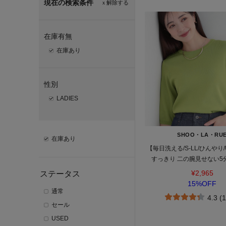
現在の検索条件
ｘ解除する
在庫有無
在庫あり
性別
LADIES
SHOO・LA・RU
在庫あり
【毎日洗える/S-LL/ひんやり
すっきり 二の腕見せない5
¥2,965
ステータス
15%OFF
通常
4.3 (
セール
USED