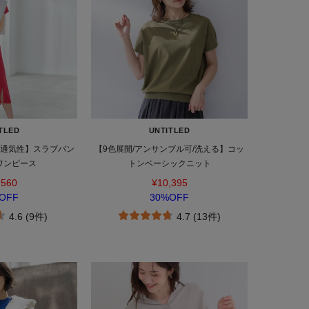
TLED
UNTITLED
熱/通気性】スラブバン
【9色展開/アンサンブル可/洗える】コッ
ワンピース
トンベーシックニット
,560
¥10,395
OFF
30%OFF
4.6 (9件)
4.7 (13件)