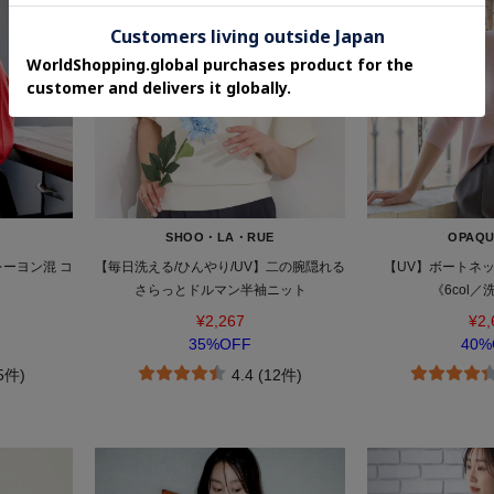
SHOO・LA・RUE
OPAQU
ーヨン混 コ
【毎日洗える/ひんやり/UV】二の腕隠れる
【UV】ボートネ
さらっとドルマン半袖ニット
《6col／
¥2,267
¥2,
35%OFF
40%
(5件)
4.4 (12件)