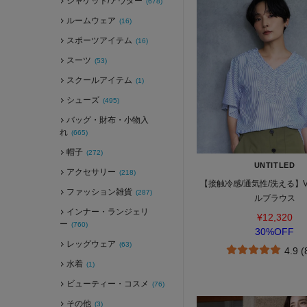
ジャケット/アウター
(678)
ルームウェア
(16)
スポーツアイテム
(16)
スーツ
(53)
スクールアイテム
(1)
シューズ
(495)
バッグ・財布・小物入
れ
(665)
帽子
(272)
UNTITLED
アクセサリー
(218)
【接触冷感/通気性/洗える】
ファッション雑貨
(287)
ルブラウス
インナー・ランジェリ
¥12,320
ー
(760)
30%OFF
レッグウェア
(63)
4.9 
水着
(1)
ビューティー・コスメ
(76)
その他
(3)