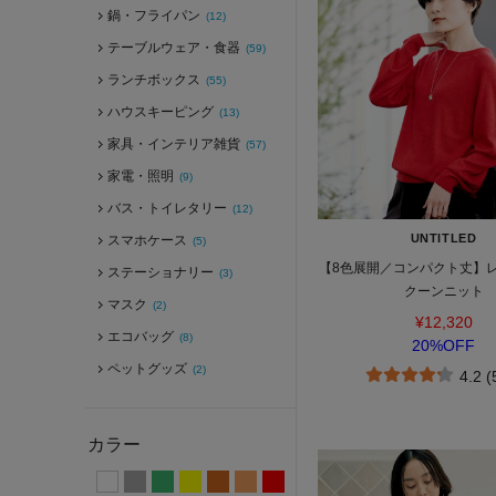
鍋・フライパン
(12)
テーブルウェア・食器
(59)
ランチボックス
(55)
ハウスキーピング
(13)
家具・インテリア雑貨
(57)
家電・照明
(9)
バス・トイレタリー
(12)
UNTITLED
スマホケース
(5)
【8色展開／コンパクト丈】レ
ステーショナリー
(3)
クーンニット
マスク
(2)
¥12,320
エコバッグ
(8)
20%OFF
ペットグッズ
(2)
4.2 
カラー