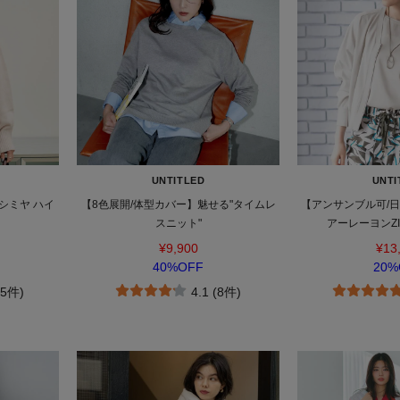
UNTITLED
UNTI
シミヤ ハイ
【8色展開/体型カバー】魅せる"タイムレ
【アンサンブル可/
スニット"
アーレーヨンZ
¥9,900
¥13
40%OFF
20%
15件)
4.1 (8件)