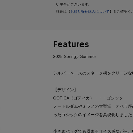
い場合がございます。
詳細は【
お取り寄せ購入について
】をご確認く
Features
2025 Spring／Summer
シルバーベースのスネーク柄をクリーンな
【デザイン】
GOTICA（ゴティカ）・・・ゴシック
ノートルダムやミラノの大聖堂、オペラ座
ったゴシックのイメージを具現化しました
小さめバッグでも収まるサイズ感ながら、