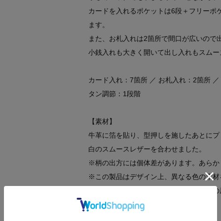
カードを入れるポケットは6段＋フリーポ
ます。
また、お札入れは2箇所で間口が広いので
小銭入れも大きく開いて出し入れもスムー
カード入れ：7箇所 ／ お札入れ：2箇所 ／
タン調節：1段階
【素材】
牛革に箔を貼り、型押しを施したあとにプ
白のスムースレザーを合わせました。
※柄の出方には個体差があります。あらか
※この製品はデザイン上、異なる色の素材
長時間の密着や高温多湿の状態は色移りの