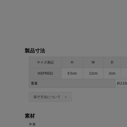
製品寸法
サイズ表記
H
W
D
00(FREE)
9.5cm
12cm
2cm
重量
約11
採寸方法について ＞
素材
牛革