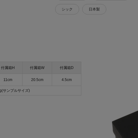
シック
日本製
付属箱H
付属箱W
付属箱D
11cm
20.5cm
4.5cm
0g(サンプルサイズ)