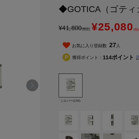
◆GOTICA（ゴテ
¥25,080
¥
41,800
(税込)
(税
27
お気に入り登録数
人
114
ポイント
獲得ポイント：
シルバー(106)