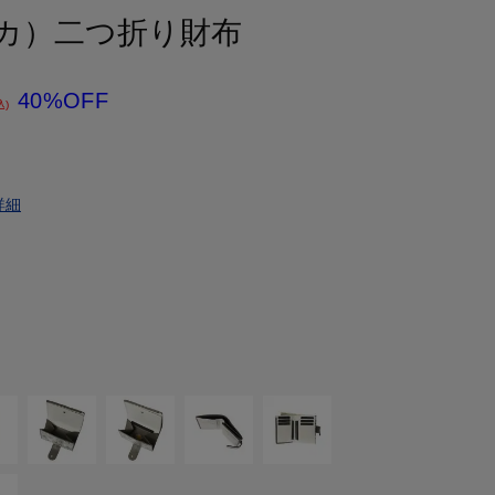
ィカ）二つ折り財布
40%OFF
込)
詳細