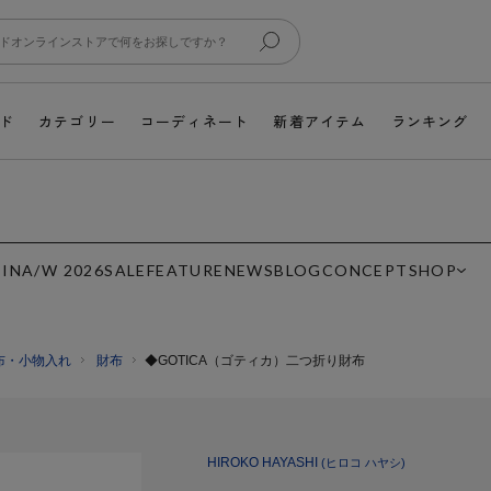
ド
カテゴリー
コーディネート
新着アイテム
ランキング
 IN
A/W 2026
SALE
FEATURE
NEWS
BLOG
CONCEPT
SHOP
布・小物入れ
財布
◆GOTICA（ゴティカ）二つ折り財布
HIROKO HAYASHI
(ヒロコ ハヤシ)