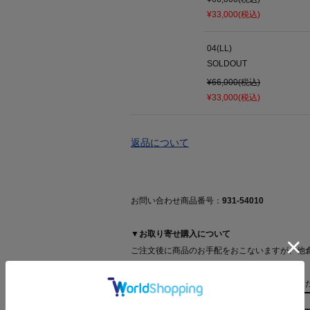
¥33,000(税込)
04(LL)
SOLDOUT
¥66,000(税込)
¥33,000(税込)
返品について
お問い合わせ商品番号：
931-54010
▼お取り寄せ購入について
ご注文後に商品のお手配をおこないますが、他
い場合がございます。
詳細は【
お取り寄せ購入について
】をご確認く
173cm