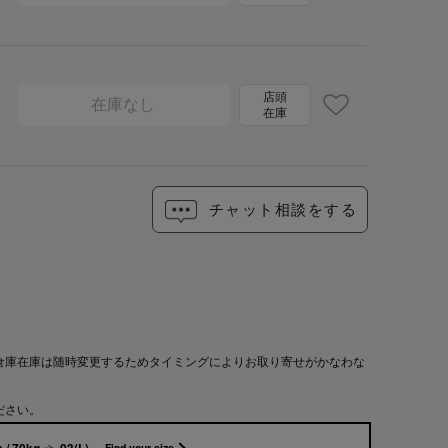
店頭
在庫なし
在庫
チャット相談をする
倉庫在庫は随時変更するためタイミングによりお取り寄せがかなわな
ださい。
 / 70kg
03(L)
Find your size