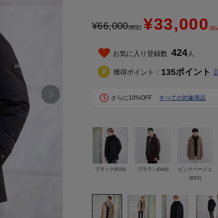
¥33,000
¥
66,000
(税込)
(税
424
お気に入り登録数
人
135
ポイント
獲得ポイント：
さらに10%OFF
すべての対象商品
ブラック(019)
ブラウン(044)
ピンクベージュ
(053)