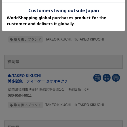
tk.TAKEO KIKUCHI
ルクア大阪 LUCUA ティーケー タケオキクチ
大阪府大阪市北区梅田3-1-3 ルクア 7F
06-6151-1333
TAKEO KIKUCHI、tk.TAKEO KIKUCHI
取り扱いブランド
福岡県
tk.TAKEO KIKUCHI
博多阪急 ティーケー タケオキクチ
福岡県福岡市博多区博多駅中央街1-1 博多阪急 6F
080-9584-9811
TAKEO KIKUCHI、tk.TAKEO KIKUCHI
取り扱いブランド