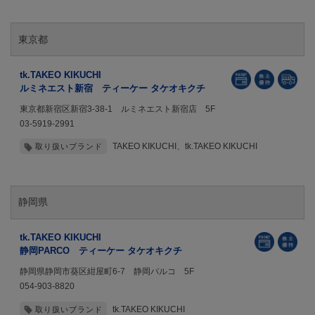
東京都
tk.TAKEO KIKUCHI
ルミネエスト新宿 ティーケー タケオキクチ
東京都新宿区新宿3-38-1 ルミネエスト新宿店 5F
03-5919-2991
TAKEO KIKUCHI、tk.TAKEO KIKUCHI
取り扱いブランド
静岡県
tk.TAKEO KIKUCHI
静岡PARCO ティーケー タケオキクチ
静岡県静岡市葵区紺屋町6-7 静岡パルコ 5F
054-903-8820
tk.TAKEO KIKUCHI
取り扱いブランド