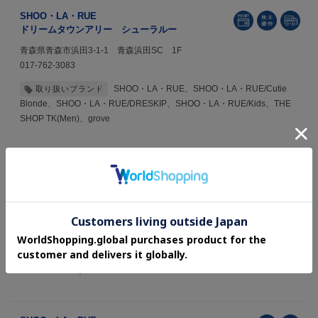
SHOO・LA・RUE
ドリームタウンアリー シューラルー
青森県青森市浜田3-1-1 青森浜田SC 1F
017-762-3083
SHOO・LA・RUE、SHOO・LA・RUE/Cutie
取り扱いブランド
Blonde、SHOO・LA・RUE/DRESKIP、SHOO・LA・RUE/Kids、THE
SHOP TK(Men)、grove
SHOO・LA・RUE
アクロスプラザ黒石 シューラルー
青森県黒石市富士見103-3 アクロスプラザ黒石 1F
0172-59-3014
SHOO・LA・RUE、SHOO・LA・RUE /LIFE
取り扱いブランド
GOODS、SHOO・LA・RUE/Cutie Blonde、SHOO・LA・
RUE/DRESKIP、SHOO・LA・RUE/Kids