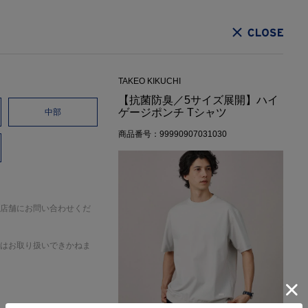
CLOSE
TAKEO KIKUCHI
【抗菌防臭／5サイズ展開】ハイ
ゲージポンチ Tシャツ
中部
商品番号：99990907031030
店舗にお問い合わせくだ
はお取り扱いできかねま