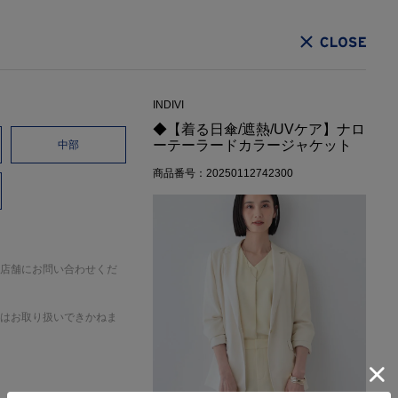
CLOSE
INDIVI
◆【着る日傘/遮熱/UVケア】ナロ
ーテーラードカラージャケット
中部
商品番号：20250112742300
店舗にお問い合わせくだ
はお取り扱いできかねま