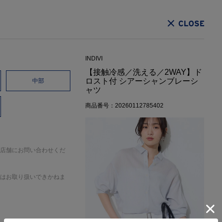
CLOSE
INDIVI
【接触冷感／洗える／2WAY】ド
ロスト付 シアーシャンブレーシ
中部
ャツ
商品番号：20260112785402
店舗にお問い合わせくだ
はお取り扱いできかねま