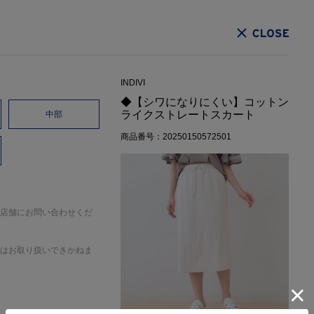
CLOSE
INDIVI
◆【シワになりにくい】コットン
ライクストレートスカート
中部
商品番号：20250150572501
店舗にお問い合わせくだ
はお取り扱いできかねま