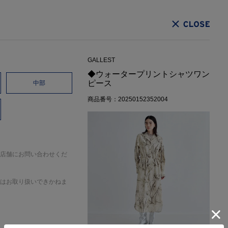
CLOSE
GALLEST
◆ウォータープリントシャツワン
ピース
中部
商品番号：20250152352004
店舗にお問い合わせくだ
はお取り扱いできかねま