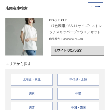
店頭在庫検索
CLOSE
OPAQUE.CLIP
《7色展開／SS-LLサイズ》ストレ
ッチスキッパーブラウス／セットア
ップ対応【洗濯機洗い可／防シワ】
商品番号：99990963781001
エリアから探す
北海道・東北
甲信越・北陸
関東
中部
関西
中国・四国