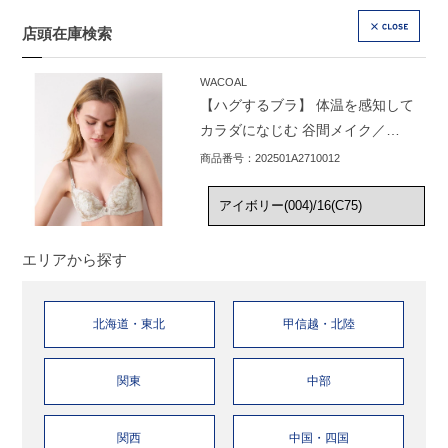
店頭在庫検索
CLOSE
WACOAL
【ハグするブラ】 体温を感知して
カラダになじむ 谷間メイク／
BXB418
商品番号：202501A2710012
エリアから探す
北海道・東北
甲信越・北陸
関東
中部
関西
中国・四国