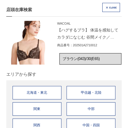
店頭在庫検索
CLOSE
WACOAL
【ハグするブラ】 体温を感知して
カラダになじむ 谷間メイク／
BXB418
商品番号：202501A2710012
エリアから探す
北海道・東北
甲信越・北陸
関東
中部
関西
中国・四国