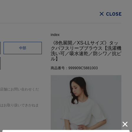
CLOSE
index
《8色展開／XS-LLサイズ》タッ
クパフスリーブブラウス【洗濯機
中部
洗い可／吸水速乾／防シワ／抗ピ
ル】
商品番号：999909C5881003
店舗にお問い合わせくだ
はお取り扱いできかねま