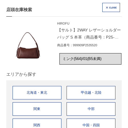
店頭在庫検索
CLOSE
HIROFU
【サルト】2WAY レザーショルダー
バッグ S 本革（商品番号：P25-
35520）
商品番号：999909P2535520
エリアから探す
北海道・東北
甲信越・北陸
関東
中部
関西
中国・四国