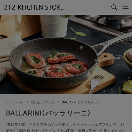
買いもの
読みもの
ショップコンセプト
店舗一覧
会社概要
採用情報
212 KITCHEN STORE 公式SNSアカウント
Instagram
Facebook
Mail Magazine
YouTube
トップページ
取り扱いブランド
BALLARINI（バッラリーニ）
BALLARINI（バッラリーニ）
LINE
1889年創業、イタリア発のノンスティック・クックウェアブランド。創
業から130年以上経つ今もイタリアの工場で原料加工から生産まで一貫し