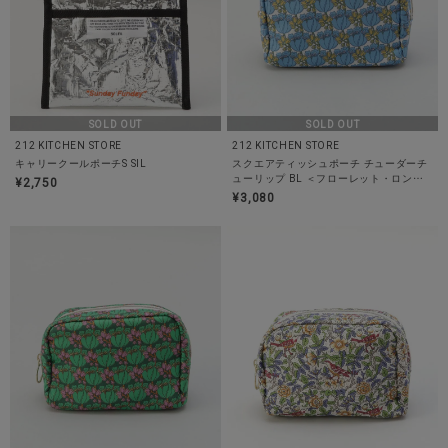
SOLD OUT
SOLD OUT
212 KITCHEN STORE
212 KITCHEN STORE
キャリークールポーチS SIL
スクエアティッシュポーチ チューダーチ
ューリップ BL ＜フローレット・ロンド
¥2,750
ン＞
¥3,080