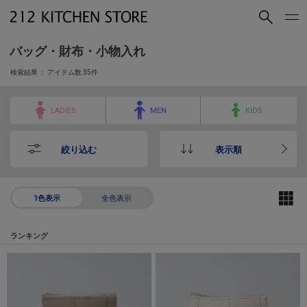
買いもの
読みもの
バッグ・財布・小物入れ
ショップコンセプト
店舗一覧
検索結果 ： アイテム数
35
件
会社概要
採用情報
LADIES
MEN
KIDS
絞り込む
表示順
212 KITCHEN STORE 公式SNSアカウント
1色表示
全色表示
ランキング
Instagram
Facebook
Mail Magazine
YouTube
LINE