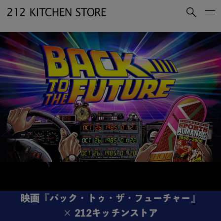
買いもの
読みもの
ショップコンセプト
店舗一覧
会社概要
採用情報
212 KITCHEN STORE 公式SNSアカウント
Instagram
Facebook
Mail Magazine
YouTube
映画『バック・トゥ・ザ・フューチャー』
LINE
× 212キッチンストア