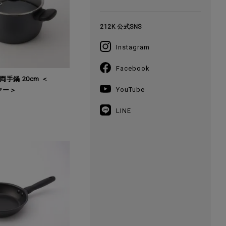
212K 公式SNS
Instagram
Facebook
手鍋 20cm ＜
YouTube
イヤー＞
LINE