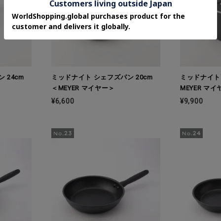
 24cm
ミッドナイト シェフズパン 20cm
ミッドナイト両
＜MEYER マイヤー＞
MEYER マ
¥6,600
¥9,900