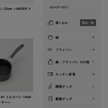
#SHOP INFO
20cm ＜MEYER マ
買いもの
商品一覧
鍋
フライパン
鍋・フライパン その他
キッチン家電
調理グッズ
A1 ミルクパン 14cm
製菓グッズ
マイヤー＞