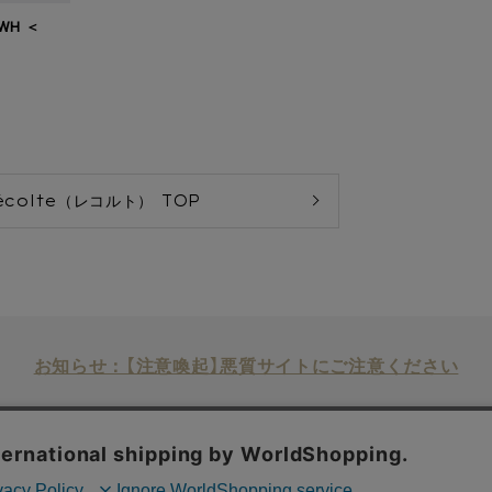
WH ＜
écolte（レコルト） TOP
お知らせ：【注意喚起】悪質サイトにご注意ください
店舗検索
企業情報
株主優待制度
利用規約
サイトポリシー
Copyrights © WORLD CO., LTD. All rights reserved.