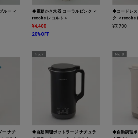
ブルー ＜
◆電動かき氷器 コーラルピンク ＜
◆コードレス
recolte レコルト＞
ク ＜recolt
¥4,400
¥7,700
20%OFF
ー ナチ
◆自動調理ポットラージ ナチュラ
◆自動調理ポ