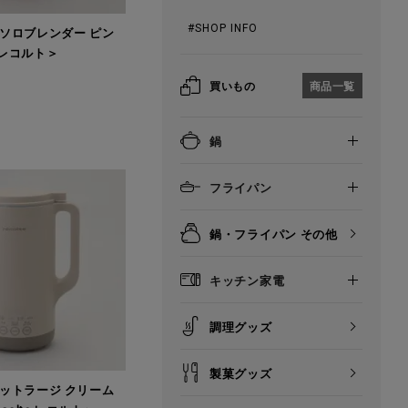
#SHOP INFO
ソロブレンダー ピン
e レコルト＞
買いもの
商品一覧
鍋
フライパン
鍋・フライパン その他
キッチン家電
調理グッズ
製菓グッズ
ットラージ クリーム