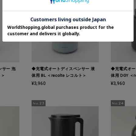
サー 泡
◆充電式オートディスペンサー 液
◆充電式オー
ト＞
体用 BL ＜recolte レコルト＞
体用 DGY ＜r
¥3,960
¥3,960