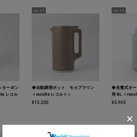
ッターボン
◆自動調理ポット モカブラウン
◆充電式オー
te レコル
＜recolte レコルト＞
用 BL ＜rec
¥13,200
¥3,960