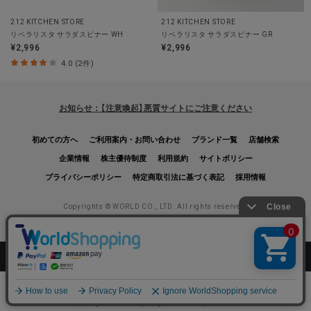
212 KITCHEN STORE
212 KITCHEN STORE
リベラリスタ サラダスピナー WH
リベラリスタ サラダスピナー GR
¥2,996
¥2,996
4.0 (2件)
お知らせ：【注意喚起】悪質サイトにご注意ください
初めての方へ
ご利用案内・お問い合わせ
ブランド一覧
店舗検索
企業情報
株主優待制度
利用規約
サイトポリシー
プライバシーポリシー
特定商取引法に基づく表記
採用情報
Copyrights © WORLD CO., LTD. All rights reserved.
絞り込む
スマートフォン ｜
PC
0
メニュー
買いもの
読みもの
お気に入り
カート