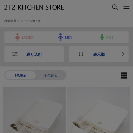
買いもの
読みもの
検索結果 ： アイテム数
4
件
ショップコンセプト
店舗一覧
LADIES
MEN
KIDS
会社概要
採用情報
絞り込む
表示順
212 KITCHEN STORE 公式SNSアカウント
1色表示
全色表示
Instagram
Facebook
Mail Magazine
YouTube
LINE