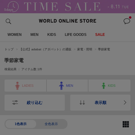
WOMEN
MEN
KIDS
LIFE GOODS
SALE
トップ
【公式】adabat（アダバット）の通販
家電・照明
季節家電
季節家電
検索結果 ： アイテム数
1
件
LADIES
MEN
KIDS
絞り込む
表示順
1色表示
全色表示