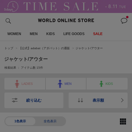
WOMEN
MEN
KIDS
LIFE GOODS
SALE
トップ
【公式】adabat（アダバット）の通販
ジャケット/アウター
ジャケット/アウター
検索結果 ： アイテム数
15
件
LADIES
MEN
KIDS
絞り込む
表示順
1色表示
全色表示