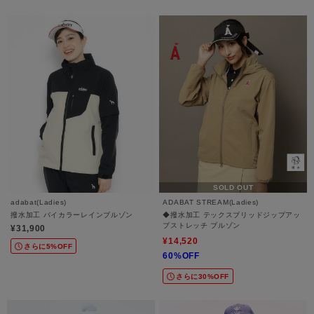
SOLD OUT
adabat(Ladies)
ADABAT STREAM(Ladies)
撥水加工 バイカラーレインブルゾン
◆撥水加工 テックスブリッドジップアッ
プストレッチ ブルゾン
¥31,900
¥14,520
さらに5%OFF
60%OFF
さらに30%OFF