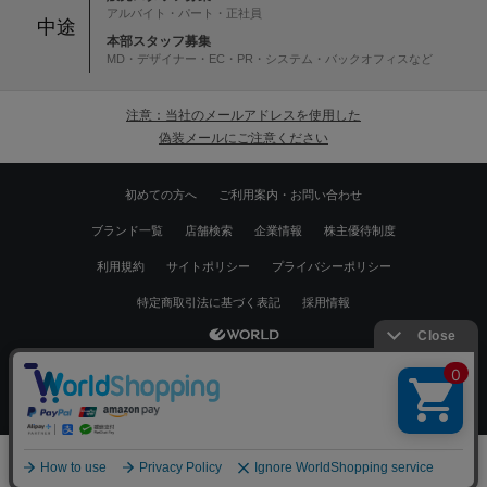
アルバイト・パート・正社員
中途
本部スタッフ募集
MD・デザイナー・EC・PR・システム・バックオフィスなど
注意：当社のメールアドレスを使用した
偽装メールにご注意ください
初めての方へ
ご利用案内・お問い合わせ
ブランド一覧
店舗検索
企業情報
株主優待制度
利用規約
サイトポリシー
プライバシーポリシー
特定商取引法に基づく表記
採用情報
Copyrights © WORLD CO.,LTD. All rights reserved.
絞り込む
スマートフォン ｜
PC
0
メニュー
スナップ
探す
お気に入り
カート