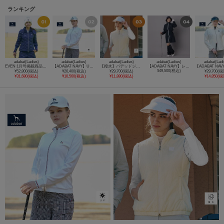
ランキング
adabat(Ladies)
adabat(Ladies)
adabat(Ladies)
adabat(Ladies)
adabat(Ladi
EVEN 1月号掲載商品【ADABAT NAVY】2WAYストレッチダウンジャケット
【ADABAT NAVY】UVカット ポンチトラックジャージ
【撥水】パデッドジップベスト
【ADABAT NAVY】レッグカバー付きレインワンピース
¥49,500(税込)
¥52,800(税込)
¥26,400(税込)
¥29,700(税込)
¥29,700(税
¥31,680(税込)
¥10,560(税込)
¥11,880(税込)
¥14,850(税