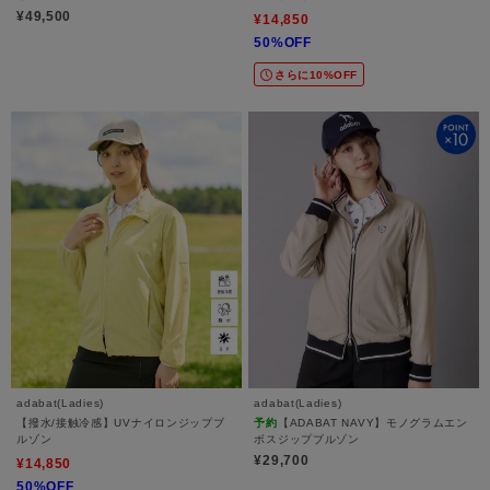
¥49,500
¥14,850
50%OFF
さらに10%OFF
adabat(Ladies)
adabat(Ladies)
【撥水/接触冷感】UVナイロンジップブ
予約
【ADABAT NAVY】モノグラムエン
ルゾン
ボスジップブルゾン
¥29,700
¥14,850
50%OFF