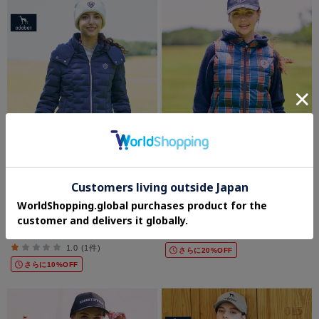
adabat(Ladies)
adabat(Ladies)
EVEN 1月号掲載商品【ADABAT
【ADABAT NAVY】タータンチェック中
NAVY】2WAYストレッチダウンジャケッ
綿ベスト
ト
¥31,680
¥24,640
40%OFF
30%OFF
1.0 (1件)
さらに20%OFF
さらに10%OFF