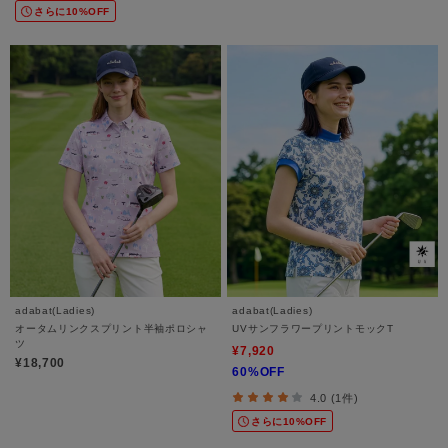
さらに10%OFF
adabat(Ladies)
adabat(Ladies)
オータムリンクスプリント半袖ポロシャ
UVサンフラワープリントモックT
ツ
¥7,920
¥18,700
60%OFF
4.0 (1件)
さらに10%OFF