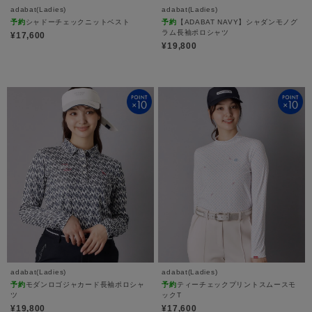
adabat(Ladies)
adabat(Ladies)
予約
シャドーチェックニットベスト
予約
【ADABAT NAVY】シャダンモノグ
ラム長袖ポロシャツ
¥17,600
¥19,800
adabat(Ladies)
adabat(Ladies)
予約
モダンロゴジャカード長袖ポロシャ
予約
ティーチェックプリントスムースモ
ツ
ックT
¥19,800
¥17,600