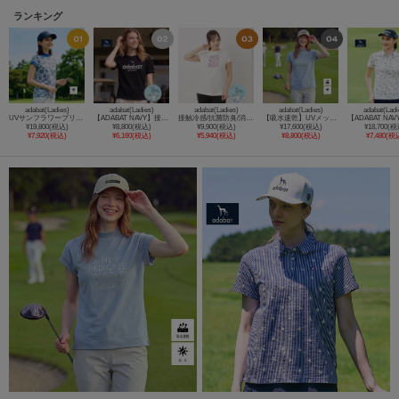
ランキング
adabat(Ladies)
adabat(Ladies)
adabat(Ladies)
adabat(Ladies)
adabat(Ladi
UVサンフラワープリントモックT
【ADABAT NAVY】接触冷感/抗菌防臭/消臭 アイスクリアコットンロゴT
接触冷感/抗菌防臭/消臭 アイスクリアコットンチュニックT
【吸水速乾】UVメッセージロゴモックT
¥19,800(税込)
¥8,800(税込)
¥9,900(税込)
¥17,600(税込)
¥18,700(税
¥7,920(税込)
¥6,160(税込)
¥5,940(税込)
¥8,800(税込)
¥7,480(税