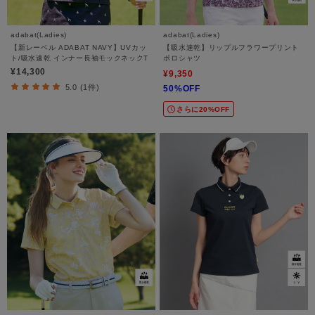
adabat(Ladies)
adabat(Ladies)
【新レーベル ADABAT NAVY】UVカッ
【吸水速乾】リップルフラワープリント
ト/吸水速乾 インナー長袖モックネックT
ポロシャツ
¥14,300
¥9,350
5.0 (1件)
50%OFF
さらに20%OFF