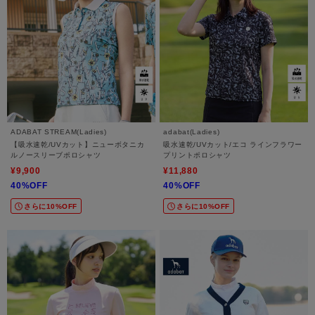
ADABAT STREAM(Ladies)
adabat(Ladies)
【吸水速乾/UVカット】ニューボタニカ
吸水速乾/UVカット/エコ ラインフラワー
ルノースリーブポロシャツ
プリントポロシャツ
¥9,900
¥11,880
40%OFF
40%OFF
さらに10%OFF
さらに10%OFF