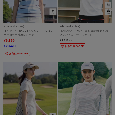
adabat(Ladies)
adabat(Ladies)
【ADABAT NAVY】UVカット ランダム
【ADABAT NAVY】吸水速乾/接触冷感
ボーダー半袖ポロシャツ
フレンチスリーブモックT
¥16,500
¥9,350
50%OFF
さらに10%OFF
さらに10%OFF