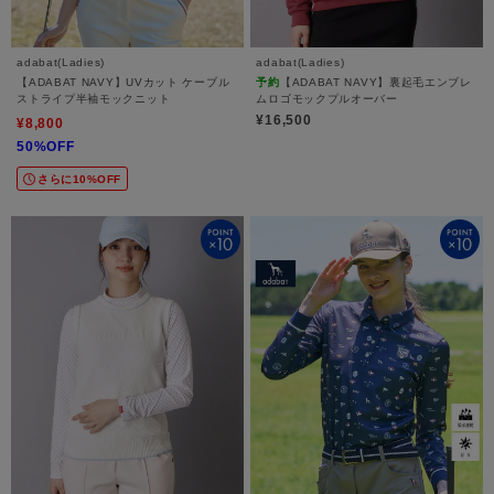
adabat(Ladies)
adabat(Ladies)
【ADABAT NAVY】UVカット ケーブル
予約
【ADABAT NAVY】裏起毛エンブレ
ストライプ半袖モックニット
ムロゴモックプルオーバー
¥16,500
¥8,800
50%OFF
さらに10%OFF