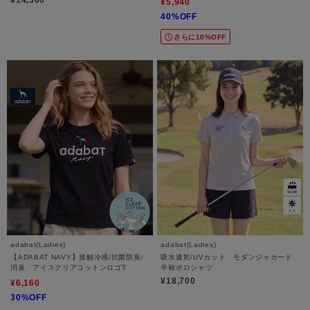
¥14,300
¥5,940
40%OFF
さらに10%OFF
adabat(Ladies)
adabat(Ladies)
【ADABAT NAVY】接触冷感/抗菌防臭/
吸水速乾/UVカット モダンジャカード
消臭 アイスクリアコットンロゴT
半袖ポロシャツ
¥18,700
¥6,160
30%OFF