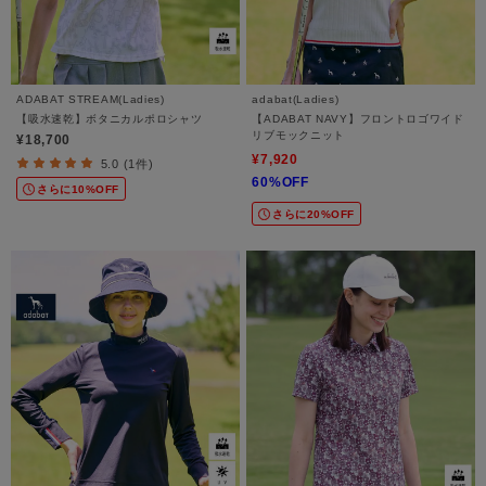
ADABAT STREAM(Ladies)
adabat(Ladies)
【吸水速乾】ボタニカルポロシャツ
【ADABAT NAVY】フロントロゴワイド
リブモックニット
¥18,700
¥7,920
5.0 (1件)
60%OFF
さらに10%OFF
さらに20%OFF