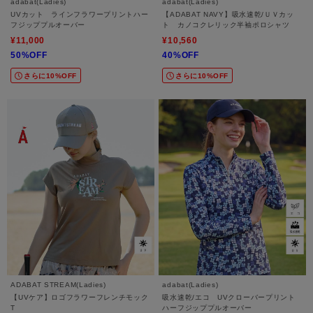
adabat(Ladies)
adabat(Ladies)
UVカット ラインフラワープリントハー
【ADABAT NAVY】吸水速乾/ＵＶカッ
フジッププルオーバー
ト カノコクレリック半袖ポロシャツ
¥11,000
¥10,560
50%OFF
40%OFF
さらに10%OFF
さらに10%OFF
ADABAT STREAM(Ladies)
adabat(Ladies)
【UVケア】ロゴフラワーフレンチモック
吸水速乾/エコ UVクローバープリント
T
ハーフジッププルオーバー