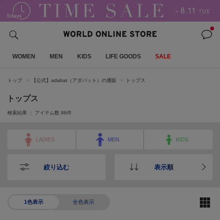
WOMEN
MEN
KIDS
LIFE GOODS
SALE
トップ
【公式】adabat（アダバット）の通販
トップス
トップス
検索結果 ： アイテム数
98
件
LADIES
MEN
KIDS
絞り込む
表示順
1色表示
全色表示