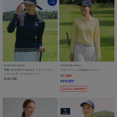
adabat(Ladies)
adabat(Ladies)
予約
【ADABAT NAVY】ワイドリブニッ
ドビーチェック長袖ポロシャツ
トモックネックプルオーバー
¥7,040
¥18,700
60%OFF
さらに20%OFF