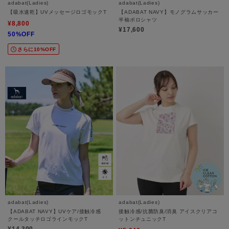
adabat(Ladies)
adabat(Ladies)
【吸水速乾】UVメッセージロゴモックT
【ADABAT NAVY】モノグラムサッカー
半袖ポロシャツ
¥8,800
¥17,600
50%OFF
さらに10%OFF
adabat(Ladies)
adabat(Ladies)
【ADABAT NAVY】UVケア/接触冷感
接触冷感/抗菌防臭/消臭 アイスクリアコ
クールタッチロゴラインモックT
ットンチュニックT