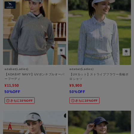
adabat(Ladies)
adabat(Ladies)
【ADABAT NAVY】UVポンチプルオーバ
【UVカット】ストライプフラワー長袖ポ
ーフーディ
ロシャツ
¥11,550
¥9,900
50%OFF
50%OFF
さらに10%OFF
さらに10%OFF