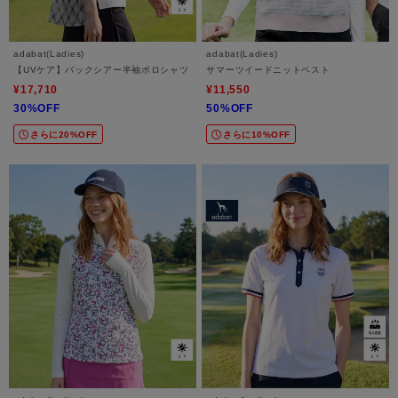
adabat(Ladies)
adabat(Ladies)
【UVケア】バックシアー半袖ポロシャツ
サマーツイードニットベスト
¥17,710
¥11,550
30%OFF
50%OFF
さらに20%OFF
さらに10%OFF