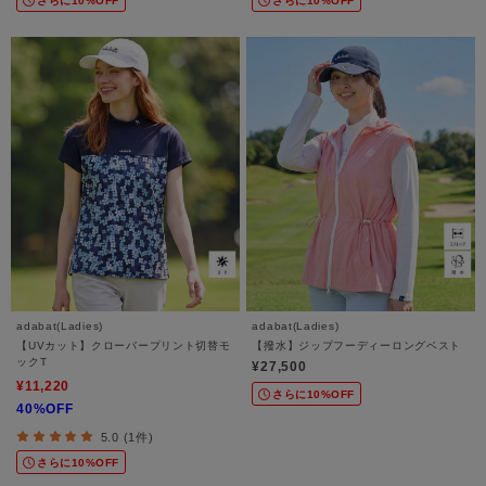
さらに10%OFF
さらに10%OFF
adabat(Ladies)
adabat(Ladies)
【UVカット】クローバープリント切替モ
【撥水】ジップフーディーロングベスト
ックT
¥27,500
¥11,220
さらに10%OFF
40%OFF
5.0 (1件)
さらに10%OFF