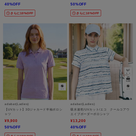
40%OFF
50%OFF
さらに10%OFF
さらに10%OFF
adabat(Ladies)
adabat(Ladies)
【UVカット】3Dジャカード半袖ポロシ
吸水速乾/UVカット/エコ クールコアウ
ャツ
エイブボーダーポロシャツ
¥9,900
¥13,200
50%OFF
40%OFF