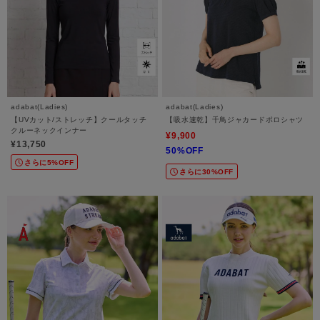
adabat(Ladies)
adabat(Ladies)
【UVカット/ストレッチ】クールタッチ
【吸水速乾】千鳥ジャカードポロシャツ
クルーネックインナー
¥9,900
¥13,750
50%OFF
さらに5%OFF
さらに30%OFF