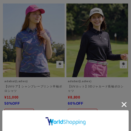
adabat(Ladies)
adabat(Ladies)
【UVケア】シャンブレープリント半袖ポ
【UVカット】3Dジャカード長袖ポロシ
ロシャツ
ャツ
¥11,000
¥8,800
50%OFF
60%OFF
さらに10%OFF
さらに10%OFF