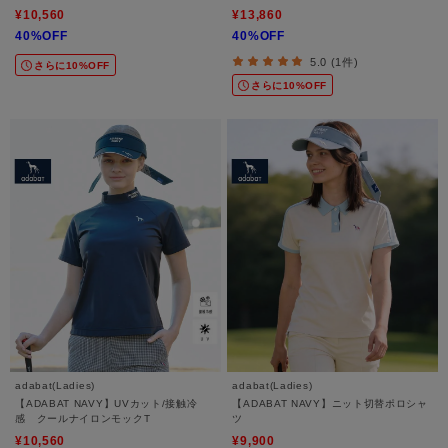
¥10,560
¥13,860
40%OFF
40%OFF
5.0 (1件)
さらに10%OFF
さらに10%OFF
adabat(Ladies)
adabat(Ladies)
【ADABAT NAVY】UVカット/接触冷
【ADABAT NAVY】ニット切替ポロシャ
感 クールナイロンモックT
ツ
¥10,560
¥9,900