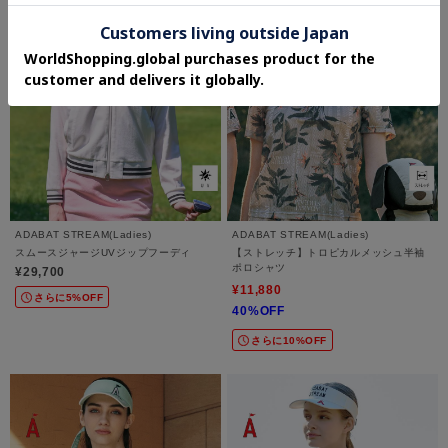
ADABAT STREAM(Ladies)
ADABAT STREAM(Ladies)
スムースジャージUVジップフーディ
【ストレッチ】トロピカルメッシュ半袖
ポロシャツ
¥29,700
¥11,880
さらに5%OFF
40%OFF
さらに10%OFF