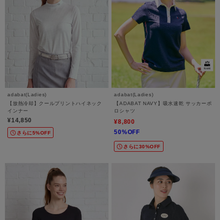
adabat(Ladies)
adabat(Ladies)
【放熱冷却】クールプリントハイネック
【ADABAT NAVY】吸水速乾 サッカーポ
インナー
ロシャツ
¥14,850
¥8,800
50%OFF
さらに5%OFF
さらに30%OFF