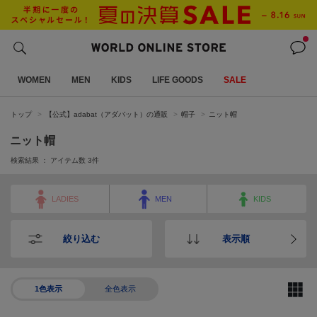
WOMEN
MEN
KIDS
LIFE GOODS
SALE
トップ
【公式】adabat（アダバット）の通販
帽子
ニット帽
ニット帽
検索結果 ： アイテム数
3
件
LADIES
MEN
KIDS
絞り込む
表示順
1色表示
全色表示