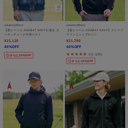
adabat(Men)
adabat(Men)
【新レーベル ADABAT NAVY】撥水 タ
【新レーベル ADABAT NAVY】スリーブ
ータンチェック中綿ベスト
ラインニットブルゾン
¥21,120
¥21,780
40%OFF
40%OFF
5.0 (1件)
さらに10%OFF
さらに10%OFF