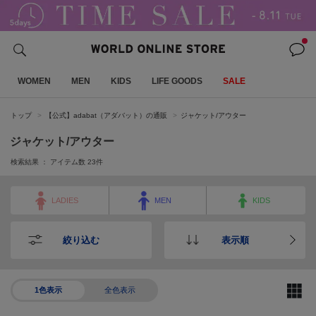
WOMEN
MEN
KIDS
LIFE GOODS
SALE
トップ
【公式】adabat（アダバット）の通販
ジャケット/アウター
ジャケット/アウター
検索結果 ： アイテム数
23
件
LADIES
MEN
KIDS
絞り込む
表示順
1色表示
全色表示