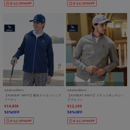
さらに10%OFF
さらに10%OFF
SOLD OUT
adabat(Men)
adabat(Men)
【ADABAT NAVY】撥水ナイロンジップ
【ADABAT NAVY】メランジポンチジッ
フーディ
プブルゾン
¥14,850
¥12,100
50%OFF
50%OFF
さらに10%OFF
さらに10%OFF