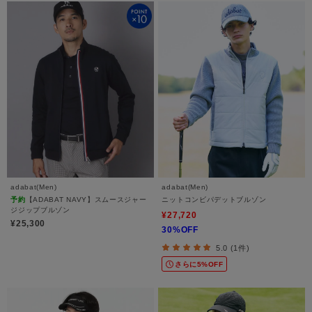
adabat(Men)
adabat(Men)
予約
【ADABAT NAVY】スムースジャー
ニットコンビパデットブルゾン
ジジップブルゾン
¥27,720
¥25,300
30%OFF
5.0 (1件)
さらに5%OFF