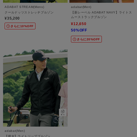
ADABAT STREAM(Mens)
adabat(Men)
クールドッツストレッチブルゾン
【新レーベル ADABAT NAVY】ライトス
ムーストラックブルゾン
¥35,200
¥12,650
さらに10%OFF
50%OFF
さらに20%OFF
adabat(Men)
【撥水】ライトジップブルゾン