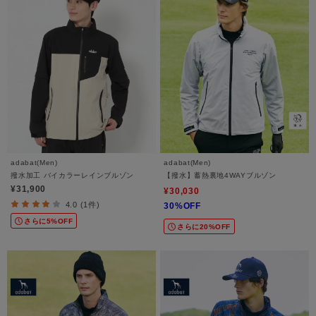
adabat(Men)
adabat(Men)
撥水加工 バイカラーレインブルゾン
【撥水】蓄熱裏地4WAYブルゾン
¥31,900
¥30,030
4.0 (1件)
30%OFF
さらに5%OFF
さらに20%OFF