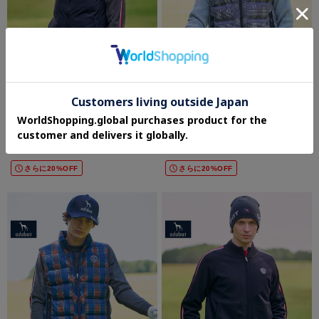
adabat(Men)
adabat(Men)
【新レーベル ADABAT NAVY】【撥水】
【新レーベル ADABAT NAVY】撥水グレ
ジェットブラックダウンベスト
ンチェック中綿ベスト
¥26,180
¥24,640
30%OFF
30%OFF
さらに20%OFF
さらに20%OFF