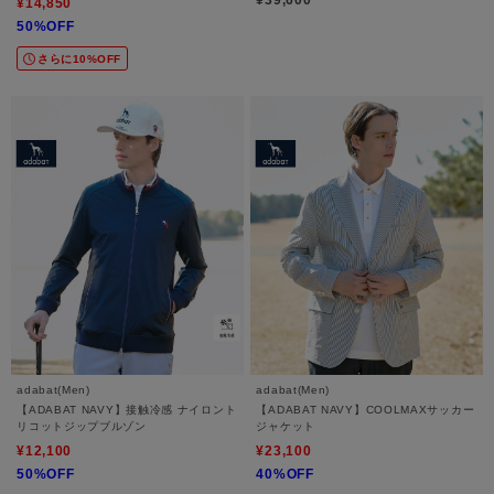
¥39,600
¥14,850
50%OFF
さらに10%OFF
adabat(Men)
adabat(Men)
【ADABAT NAVY】接触冷感 ナイロント
【ADABAT NAVY】COOLMAXサッカー
リコットジップブルゾン
ジャケット
¥12,100
¥23,100
50%OFF
40%OFF