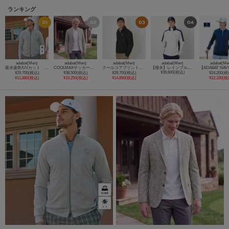
ランキング
adabat(Men)
adabat(Men)
adabat(Men)
adabat(Men)
adabat(Me
吸水速乾/UVカット クールコアエンボストラックジャケット
COOLMAXサッカーチェックジャケット
クールコアプリントジップブルゾン
【撥水】レインブルゾン
¥39,600(税込)
¥29,700(税込)
¥38,500(税込)
¥29,700(税込)
¥24,200(税
¥11,880(税込)
¥19,250(税込)
¥14,850(税込)
¥12,100(税