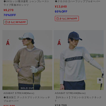
◆UVカット/吸水速乾 シャンブレースト
◆クロスロゴハーフジッププルオーバー
ライプ長袖ポロシャツ
¥13,640
¥6,270
60%OFF
70%OFF
さらに30%OFF
さらに30%OFF
SOLD OUT
ADABAT STREAM(Mens)
ADABAT STREAM(Mens)
◆撥水加工 テックスブリッドストレッチ
【UVカット】フロントロゴモックネック
プルオーバー
T
¥18,700