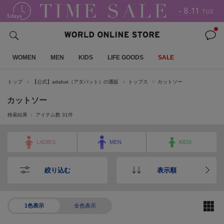
WOMEN
MEN
KIDS
LIFE GOODS
SALE
トップ
【公式】adabat（アダバット）の通販
トップス
カットソー
カットソー
検索結果 ： アイテム数
31
件
LADIES
MEN
KIDS
絞り込む
表示順
1色表示
全色表示