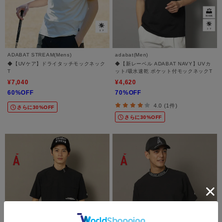
ADABAT STREAM(Mens)
adabat(Men)
◆【UVケア】ドライタッチモックネック
◆【新レーベル ADABAT NAVY】UVカ
T
ット/吸水速乾 ポケット付モックネックT
¥7,040
¥4,620
60%OFF
70%OFF
4.0 (1件)
さらに30%OFF
さらに30%OFF