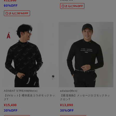
¥11,000
60%OFF
さらに5%OFF
さらに30%OFF
ADABAT STREAM(Mens)
adabat(Men)
【UVカット】櫻井貴史コラボモックネッ
【吸湿発熱】メッセージロゴモックネッ
クT
クロンT
¥15,400
¥13,090
30%OFF
30%OFF