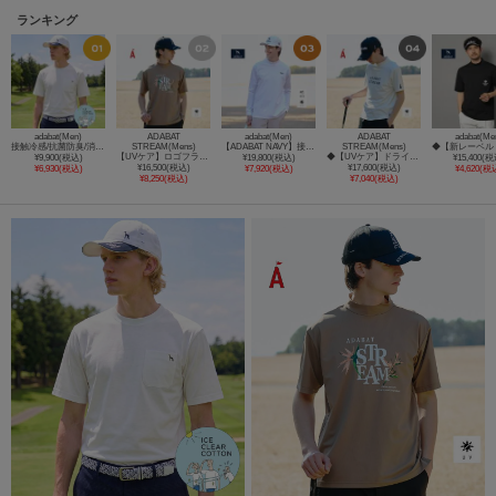
ランキング
adabat(Men)
ADABAT
adabat(Men)
ADABAT
adabat(Me
接触冷感/抗菌防臭/消臭 アイスクリアコットンポケTシャツ
STREAM(Mens)
【ADABAT NAVY】接触冷感/抗菌防臭/UVカット クールデオドラントジャージ長袖モックT
STREAM(Mens)
【UVケア】ロゴフラワープリント半袖モックT
◆【UVケア】ドライタッチモックネックT
¥9,900(税込)
¥19,800(税込)
¥15,400(税
¥16,500(税込)
¥17,600(税込)
¥6,930(税込)
¥7,920(税込)
¥4,620(税
¥8,250(税込)
¥7,040(税込)