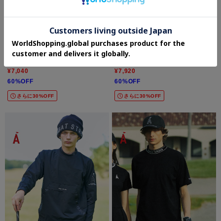
ADABAT STREAM(Mens)
ADABAT STREAM(Mens)
◆UVカット/吸水速乾 モックネックポケ
◆撥水加工 ロゴラインストレッチモック
ットT
ネックT
¥7,040
¥7,920
60%OFF
60%OFF
さらに30%OFF
さらに30%OFF