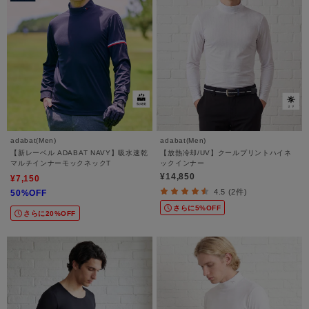
adabat(Men)
adabat(Men)
【新レーベル ADABAT NAVY】吸水速乾
【放熱冷却/UV】クールプリントハイネ
マルチインナーモックネックT
ックインナー
¥14,850
¥7,150
4.5 (2件)
50%OFF
さらに5%OFF
さらに20%OFF