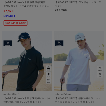
【ADABAT NAVY】接触冷感/抗菌防
【ADABAT NAVY】ワンポイントロゴモ
臭/UVカット クールデオドラントジャー
ックT
ジ長袖モックT
¥13,200
¥7,920
60%OFF
さらに10%OFF
adabat(Men)
adabat(Men)
【ADABAT NAVY】吸水速乾/UVカット/
【ADABAT NAVY】接触冷感/UVカット
接触冷感 AIR TOOL半袖モックT
ナイロン混ストレッチ半袖モックT