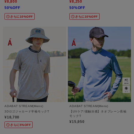
¥8,800
¥8,250
50%OFF
50%OFF
さらに10%OFF
さらに10%OFF
ADABAT STREAM(Mens)
ADABAT STREAM(Mens)
3Dロゴジャカード半袖モックT
【UVケア/接触冷感】ネオプレーン長袖
モックT
¥18,700
¥15,950
さらに5%OFF