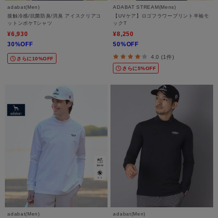
adabat(Men)
ADABAT STREAM(Mens)
接触冷感/抗菌防臭/消臭 アイスクリアコ
【UVケア】ロゴフラワープリント半袖モ
ットンポケTシャツ
ックT
¥6,930
¥8,250
30%OFF
50%OFF
4.0 (1件)
さらに10%OFF
さらに5%OFF
adabat(Men)
adabat(Men)