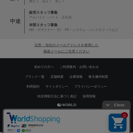
挑もう 品よく 逞しく
販売スタッフ募集
アルバイト・パート・正社員
中途
本部スタッフ募集
MD・デザイナー・EC・PR・システム・バックオフィスなど
注意：当社のメールアドレスを使用した
偽装メールにご注意ください
初めての方へ
ご利用案内・お問い合わせ
ブランド一覧
店舗検索
企業情報
株主優待制度
利用規約
サイトポリシー
プライバシーポリシー
特定商取引法に基づく表記
採用情報
Copyrights © WORLD CO.,LTD. All rights reserved.
絞り込む
スマートフォン ｜
PC