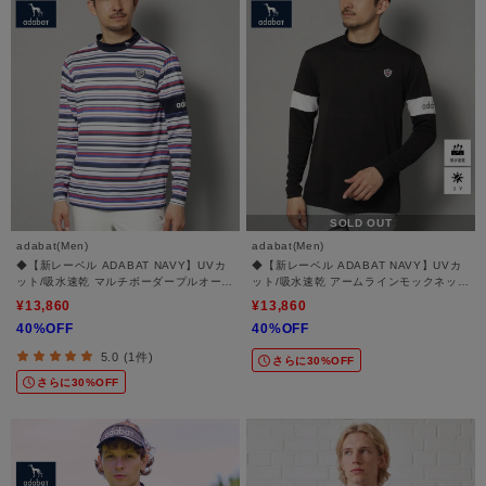
SOLD OUT
adabat(Men)
adabat(Men)
◆【新レーベル ADABAT NAVY】UVカ
◆【新レーベル ADABAT NAVY】UVカ
ット/吸水速乾 マルチボーダープルオーバ
ット/吸水速乾 アームラインモックネック
ー
プルオーバー
¥13,860
¥13,860
40%OFF
40%OFF
5.0 (1件)
さらに30%OFF
さらに30%OFF