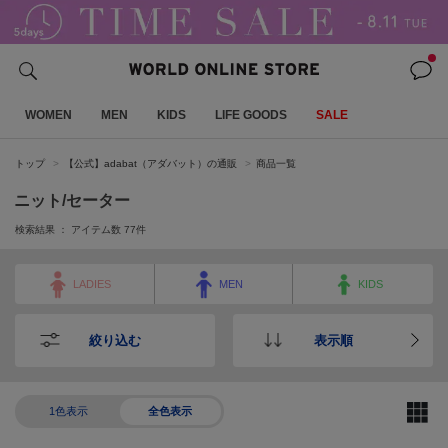
WOMEN
MEN
KIDS
LIFE GOODS
SALE
トップ
【公式】adabat（アダバット）の通販
商品一覧
ニット/セーター
検索結果 ： アイテム数
77
件
LADIES
MEN
KIDS
絞り込む
表示順
1色表示
全色表示