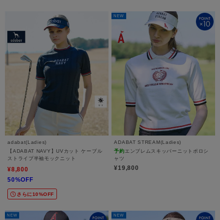
NEW
adabat(Ladies)
ADABAT STREAM(Ladies)
【ADABAT NAVY】UVカット ケーブル
予約
エンブレムスキッパーニットポロシ
ストライプ半袖モックニット
ャツ
¥19,800
¥8,800
50%OFF
さらに10%OFF
NEW
NEW