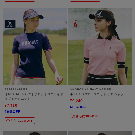
adabat(Ladies)
ADABAT STREAM(Ladies)
【ADABAT NAVY】フロントロゴワイド
◆STREAMエースニット ポロシャツ
リブモックニット
¥9,240
¥7,920
60%OFF
60%OFF
さらに30%OFF
さらに20%OFF