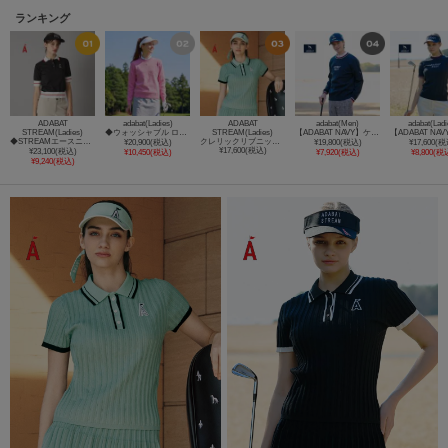
ランキング
ADABAT
adabat(Ladies)
ADABAT
adabat(Men)
adabat(Ladi
STREAM(Ladies)
◆ウォッシャブル ロゴジャカードニット
STREAM(Ladies)
【ADABAT NAVY】ケーブルストライプクルーニット
◆STREAMエースニット ポロシャツ
クレリックリブニットポロ
¥20,900(税込)
¥19,800(税込)
¥17,600(税
¥17,600(税込)
¥23,100(税込)
¥10,450(税込)
¥7,920(税込)
¥8,800(税
¥9,240(税込)