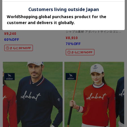
ADABAT STREAM(Ladies)
adabat(Men)
◆半袖モックネック ニット
◆【新レーベル ADABAT NAVY】ウォッ
シャブル素材 アダバットサインロゴニッ
¥9,240
ト
¥8,910
60%OFF
70%OFF
さらに30%OFF
さらに30%OFF