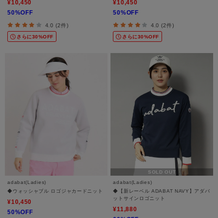
¥10,450
¥10,450
50%OFF
50%OFF
4.0 (2件)
4.0 (2件)
さらに30%OFF
さらに30%OFF
SOLD OUT
adabat(Ladies)
adabat(Ladies)
◆ウォッシャブル ロゴジャカードニット
◆【新レーベル ADABAT NAVY】アダバ
ットサインロゴニット
¥10,450
¥11,880
50%OFF